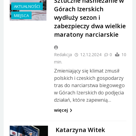
Sztuczne naśnieżanie w
AKTUALNOŚCI
Górach Izerskich
MIEJSCA
wydłuży sezon i
zabezpieczy dwa wielkie
maratony narciarskie
Redakcja
12.12.2024
0
10
min.
Zmieniający się klimat zmusił
polskich i czeskich gospodarzy
tras do narciarstwa biegowego
w Górach Izerskich do podjęcia
działań, które zapewnią…
więcej
Katarzyna Witek