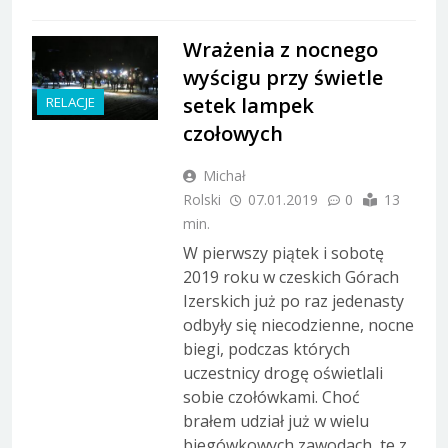
Wrażenia z nocnego
wyścigu przy świetle
setek lampek
RELACJE
czołowych
Michał
Rolski
07.01.2019
0
13
min.
W pierwszy piątek i sobotę
2019 roku w czeskich Górach
Izerskich już po raz jedenasty
odbyły się niecodzienne, nocne
biegi, podczas których
uczestnicy drogę oświetlali
sobie czołówkami. Choć
brałem udział już w wielu
biegówkowych zawodach, te z