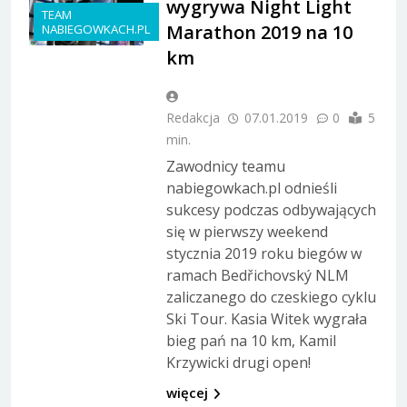
wygrywa Night Light
TEAM
Marathon 2019 na 10
NABIEGOWKACH.PL
km
Redakcja
07.01.2019
0
5
min.
Zawodnicy teamu
nabiegowkach.pl odnieśli
sukcesy podczas odbywających
się w pierwszy weekend
stycznia 2019 roku biegów w
ramach Bedřichovský NLM
zaliczanego do czeskiego cyklu
Ski Tour. Kasia Witek wygrała
bieg pań na 10 km, Kamil
Krzywicki drugi open!
więcej