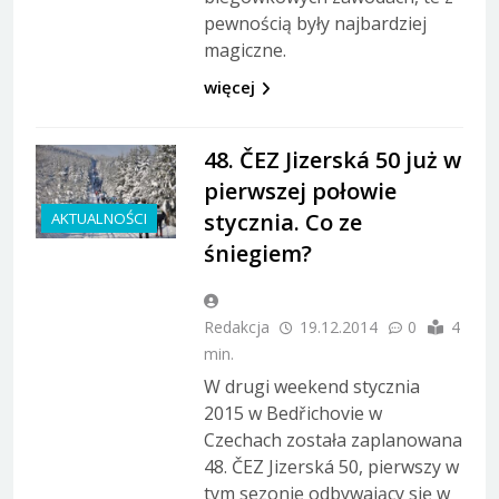
pewnością były najbardziej
magiczne.
więcej
48. ČEZ Jizerská 50 już w
pierwszej połowie
stycznia. Co ze
AKTUALNOŚCI
śniegiem?
Redakcja
19.12.2014
0
4
min.
W drugi weekend stycznia
2015 w Bedřichovie w
Czechach została zaplanowana
48. ČEZ Jizerská 50, pierwszy w
tym sezonie odbywający się w