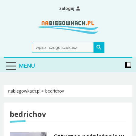
Skip
zaloguj
to
content
Nabiegowkach.pl
portal miłośników narciarstwa biegowego
Search Button
Search
for:
MENU
nabiegowkach.pl
>
bedrichov
bedrichov