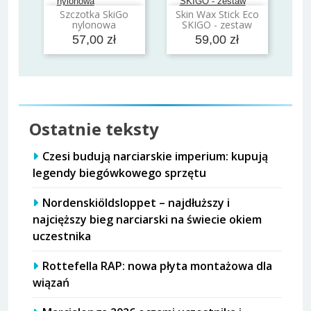
Szczotka SkiGo
Skin Wax Stick Eco
Dodaj do koszyka
Dodaj do koszyka
nylonowa
SKIGO - zestaw
57,00 zł
59,00 zł
Ostatnie teksty
Czesi budują narciarskie imperium: kupują
legendy biegówkowego sprzętu
Nordenskiöldsloppet – najdłuższy i
najcięższy bieg narciarski na świecie okiem
uczestnika
Rottefella RAP: nowa płyta montażowa dla
wiązań