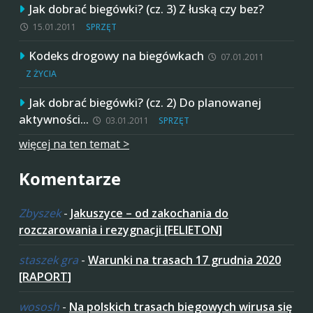
Jak dobrać biegówki? (cz. 3) Z łuską czy bez?
15.01.2011
SPRZĘT
Kodeks drogowy na biegówkach
07.01.2011
Z ŻYCIA
Jak dobrać biegówki? (cz. 2) Do planowanej
aktywności…
03.01.2011
SPRZĘT
więcej na ten temat >
Komentarze
Zbyszek
-
Jakuszyce – od zakochania do
rozczarowania i rezygnacji [FELIETON]
staszek gra
-
Warunki na trasach 17 grudnia 2020
[RAPORT]
wososh
-
Na polskich trasach biegowych wirusa się