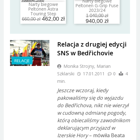
Narty biegowe
Dodaj do koszyka
Narty biegowe
Peltonen G-Grip Fuse
Dodaj do koszyka
Peltonen Astra
2023/24
Touring Step
1 040,00 zł
462,00 zł
660,00 zł
940,00 zł
Relacja z drugiej edycji
SNS w Bedřichovie
RELACJE
Monika Strojny, Marian
Szklarski
17.01.2011
0
4
min.
Jeszcze wczoraj, kiedy
pakowaliśmy się do wyjazdu
do Bedřichova, nikt nie wierzył
w cudowną odmianę pogody,
którą obiecaliśmy zawodnikom
deklarującym przyjazd w
Izerskie Hory
– mówiła Beata