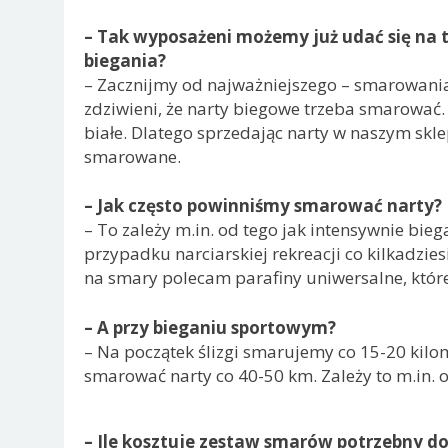
– Tak wyposażeni możemy już udać się na 
biegania?
– Zacznijmy od najważniejszego – smarowania. 
zdziwieni, że narty biegowe trzeba smarować. 
białe. Dlatego sprzedając narty w naszym skl
smarowane.
– Jak często powinniśmy smarować narty?
– To zależy m.in. od tego jak intensywnie bie
przypadku narciarskiej rekreacji co kilkadzies
na smary polecam parafiny uniwersalne, któr
– A przy bieganiu sportowym?
– Na początek ślizgi smarujemy co 15-20 kilom
smarować narty co 40-50 km. Zależy to m.in. o
– Ile kosztuje zestaw smarów potrzebny 