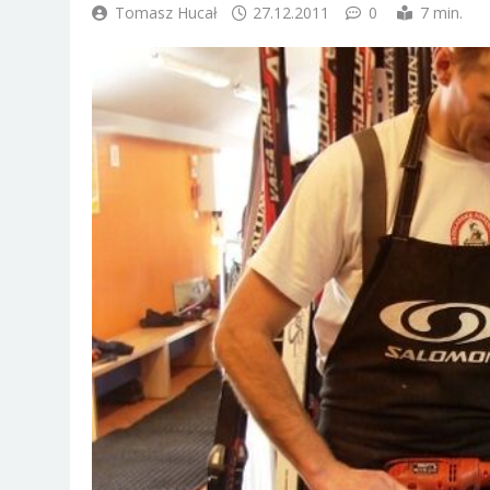
Tomasz Hucał
27.12.2011
0
7 min.