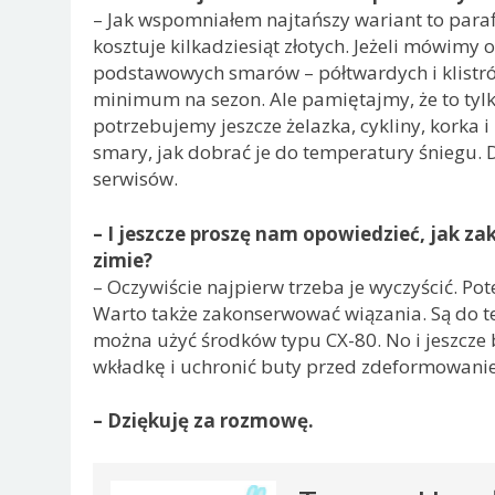
– Jak wspomniałem najtańszy wariant to paraf
kosztuje kilkadziesiąt złotych. Jeżeli mówi
podstawowych smarów – półtwardych i klistró
minimum na sezon. Ale pamiętajmy, że to ty
potrzebujemy jeszcze żelazka, cykliny, korka i
smary, jak dobrać je do temperatury śniegu. 
serwisów.
– I jeszcze proszę nam opowiedzieć, jak z
zimie?
– Oczywiście najpierw trzeba je wyczyścić. Po
Warto także zakonserwować wiązania. Są do te
można użyć środków typu CX-80. No i jeszcze 
wkładkę i uchronić buty przed zdeformowani
– Dziękuję za rozmowę.