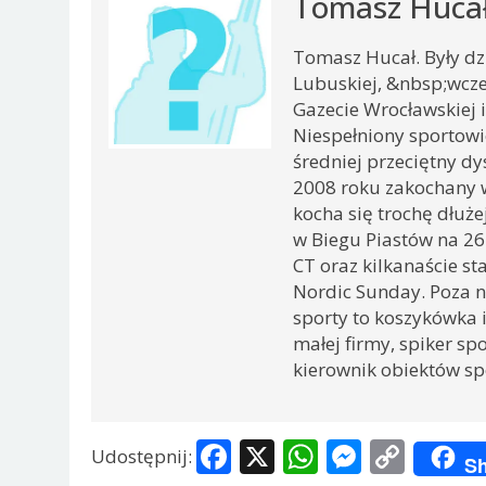
Tomasz Huca
Tomasz Hucał. Były dz
Lubuskiej, &nbsp;wcze
Gazecie Wrocławskiej i
Niespełniony sportowi
średniej przeciętny d
2008 roku zakochany 
kocha się trochę dłużej
w Biegu Piastów na 26
CT oraz kilkanaście s
Nordic Sunday. Poza n
sporty to koszykówka i
małej firmy, spiker sp
kierownik obiektów s
Facebook
X
WhatsApp
Messen
Copy
Udostępnij:
Sh