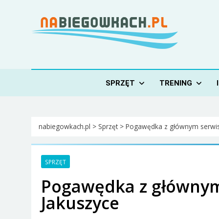
Skip
to
content
Nabiegowkach.pl
portal miłośników narciarstwa biegowego
SPRZĘT
TRENING
nabiegowkach.pl
>
Sprzęt
>
Pogawędka z głównym serwisa
SPRZĘT
Pogawędka z głównym
Jakuszyce