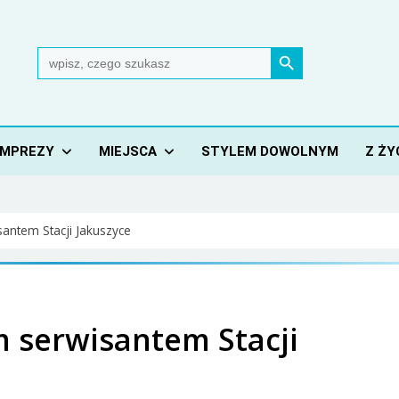
Search Button
Search
for:
IMPREZY
MIEJSCA
STYLEM DOWOLNYM
Z ŻY
ntem Stacji Jakuszyce
 serwisantem Stacji