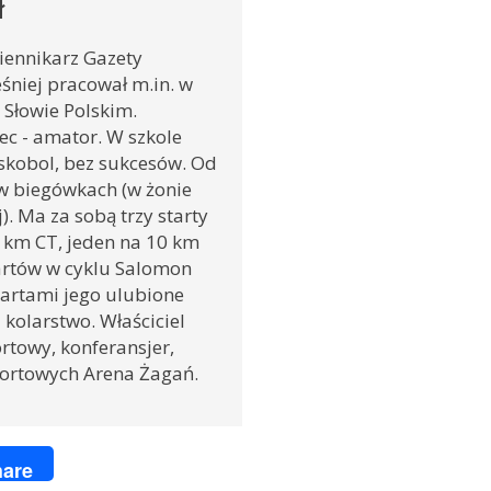
ł
iennikarz Gazety
śniej pracował m.in. w
 Słowie Polskim.
ec - amator. W szkole
yskobol, bez sukcesów. Od
w biegówkach (w żonie
). Ma za sobą trzy starty
 km CT, jeden na 10 km
tartów w cyklu Salomon
artami jego ulubione
 kolarstwo. Właściciel
ortowy, konferansjer,
portowych Arena Żagań.
ger
are