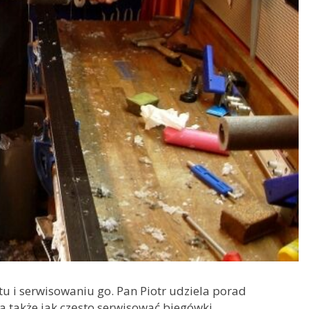
u i serwisowaniu go. Pan Piotr udziela porad
 a także jak często serwisować biegówki.