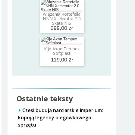
Wiązania Rottefella
Dodaj do koszyka
NNN Xcelerator 2.0
Skate NIS
299,00 zł
Kije Axon Tempex
Dodaj do koszyka
Softplast
119,00 zł
Ostatnie teksty
Czesi budują narciarskie imperium:
kupują legendy biegówkowego
sprzętu