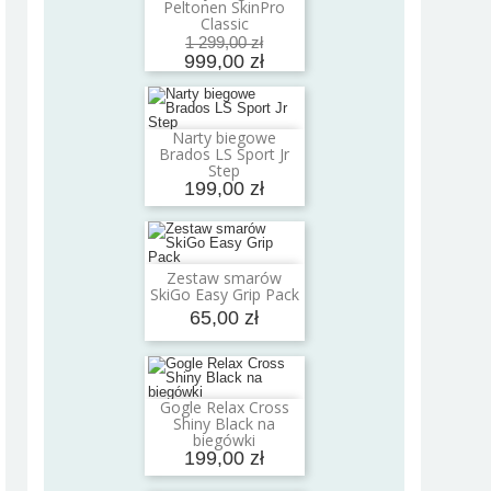
Peltonen SkinPro
Classic
1 299,00 zł
999,00 zł
Narty biegowe
Dodaj do koszyka
Brados LS Sport Jr
Step
199,00 zł
Zestaw smarów
Dodaj do koszyka
SkiGo Easy Grip Pack
65,00 zł
Gogle Relax Cross
Dodaj do koszyka
Shiny Black na
biegówki
199,00 zł