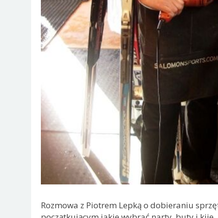
Rozmowa z Piotrem Lepką o dobieraniu sprzęt
początkującym jakie wybrać narty, buty i kije,