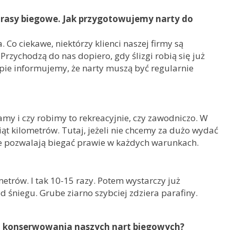
trasy biegowe. Jak przygotowujemy narty do
Co ciekawe, niektórzy klienci naszej firmy są
Przychodzą do nas dopiero, gdy ślizgi robią się już
epie informujemy, że narty muszą być regularnie
gamy i czy robimy to rekreacyjnie, czy zawodniczo. W
iąt kilometrów. Tutaj, jeżeli nie chcemy za dużo wydać
e pozwalają biegać prawie w każdych warunkach.
etrów. I tak 10-15 razy. Potem wystarczy już
d śniegu. Grube ziarno szybciej zdziera parafiny.
do konserwowania naszych nart biegowych?