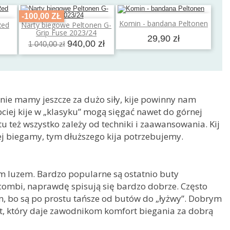
-100,00 ZŁ
Dodaj do koszyka
Komin - bandana Peltonen
Red
Narty biegowe Peltonen G-
a
Dodaj do koszyka
Grip Fuse 2023/24
29,90 zł
940,00 zł
1 040,00 zł
 nie mamy jeszcze za dużo siły, kije powinny nam
ciej kije w „klasyku” mogą sięgać nawet do górnej
 tu też wszystko zależy od techniki i zaawansowania. Kij
ej biegamy, tym dłuższego kija potrzebujemy.
m luzem. Bardzo popularne są ostatnio buty
 combi, naprawdę spisują się bardzo dobrze. Często
m, bo są po prostu tańsze od butów do „łyżwy”. Dobrym
ot, który daje zawodnikom komfort biegania za dobrą