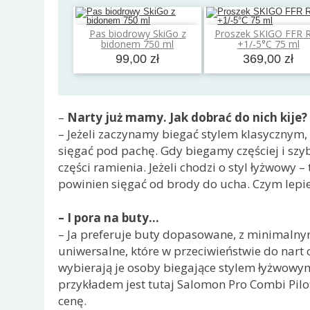
Pas biodrowy SkiGo z
Proszek SKIGO FFR 
Dodaj do koszyka
Dodaj do koszyk
bidonem 750 ml
+1/-5°C 75 ml
99,00 zł
369,00 zł
–
Narty już mamy. Jak dobrać do nich kije?
– Jeżeli zaczynamy biegać stylem klasycznym,
sięgać pod pachę. Gdy biegamy częściej i szyb
części ramienia. Jeżeli chodzi o styl łyżwowy –
powinien sięgać od brody do ucha. Czym lepi
– I pora na buty…
– Ja preferuje buty dopasowane, z minimalny
uniwersalne, które w przeciwieństwie do nart
wybierają je osoby biegające stylem łyżwowy
przykładem jest tutaj Salomon Pro Combi Pil
cenę.