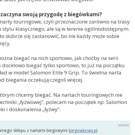
a zaczyna swoją przygodę z biegówkami?
narty touringowe, czyli przeznaczone zarówno na trasy
do stylu klasycznego, ale są w terenie ogólnodostępnym.
o dobrze się zastanowić, bo nie każdy może sobie
ięcy.
ożna biegać na nich sportowo, jak choćby na serii
a docelowo biegać tylko sportowo, to już na początku
ład w model Salomon Elite 9 Grip. To świetna narta
 od biegania oczekują czegoś więcej.
 którym chcemy biegać. Na nartach touringowych nie
techniki „łyżwowej”, polecam na początek np. Salomon
ki i doskonalenia „łyżwy”.
arnego sklepu z nartami biegowymi
biegowkowy.pl
.