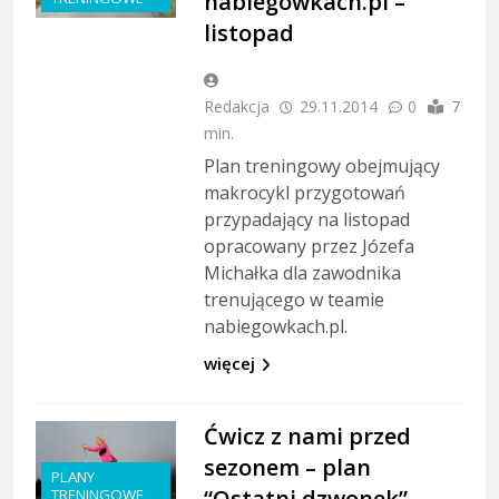
nabiegowkach.pl –
listopad
Redakcja
29.11.2014
0
7
min.
Plan treningowy obejmujący
makrocykl przygotowań
przypadający na listopad
opracowany przez Józefa
Michałka dla zawodnika
trenującego w teamie
nabiegowkach.pl.
więcej
Ćwicz z nami przed
sezonem – plan
PLANY
“Ostatni dzwonek” –
TRENINGOWE