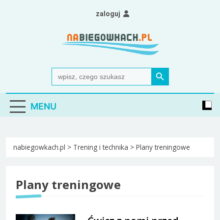
Skip
zaloguj
to
content
Nabiegowkach.pl
portal miłośników narciarstwa biegowego
Search Button
Search
for:
MENU
nabiegowkach.pl
>
Trening i technika
>
Plany treningowe
Plany treningowe