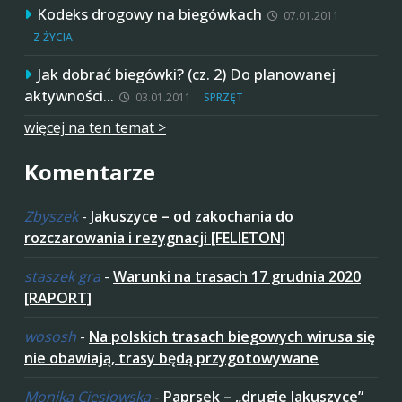
Kodeks drogowy na biegówkach
07.01.2011
Z ŻYCIA
Jak dobrać biegówki? (cz. 2) Do planowanej
aktywności…
03.01.2011
SPRZĘT
więcej na ten temat >
Komentarze
Zbyszek
-
Jakuszyce – od zakochania do
rozczarowania i rezygnacji [FELIETON]
staszek gra
-
Warunki na trasach 17 grudnia 2020
[RAPORT]
wososh
-
Na polskich trasach biegowych wirusa się
nie obawiają, trasy będą przygotowywane
Monika Ciesłowska
-
Paprsek – „drugie Jakuszyce”