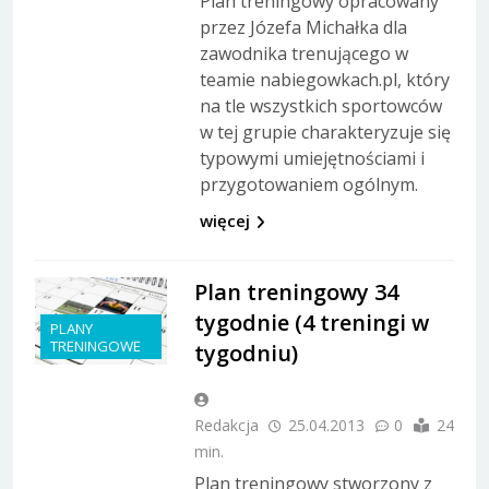
Plan treningowy opracowany
przez Józefa Michałka dla
zawodnika trenującego w
teamie nabiegowkach.pl, który
na tle wszystkich sportowców
w tej grupie charakteryzuje się
typowymi umiejętnościami i
przygotowaniem ogólnym.
więcej
Plan treningowy 34
tygodnie (4 treningi w
PLANY
TRENINGOWE
tygodniu)
Redakcja
25.04.2013
0
24
min.
Plan treningowy stworzony z