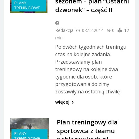
sezonem – plan “Ostatni
PLANY
TRENINGOWE
dzwonek” – część II
Redakcja
08.12.2014
0
12
min.
Po dwóch tygodniach treningu
czas na kolejne zadania.
Przedstawiamy plan
treningowy na kolejne dwa
tygodnie dla osób, które
przygotowania do zimy
zostawiły na ostatnią chwilę.
więcej
Plan treningowy dla
sportowca z teamu
PLANY
TRENINGOWE