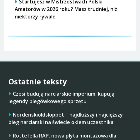
Startujesz w Mistrzostwach Polski
Amatorów w 2026 roku? Masz trudniej, niż
niektórzy rywale
Ostatnie teksty
Czesi budują narciarskie imperium: kupują
legendy biegówkowego sprzętu
Nordenskiöldsloppet – najdłuższy i najcięższy
bieg narciarski na świecie okiem uczestnika
Rottefella RAP: nowa płyta montażowa dla