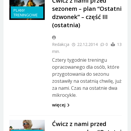
Ćwicz z nami przed
sezonem – plan “Ostatni
PLANY
TRENINGOWE
dzwonek” – część III
(ostatnia)
Redakcja
22.12.2014
0
13
min.
Cztery tygodnie treningu
opracowanego dla osób, które
przygotowania do sezonu
zostawiły na ostatnią chwilę, już
za nami. Czas na ostatnie dwa
mikrocykle.
więcej
Ćwicz z nami przed