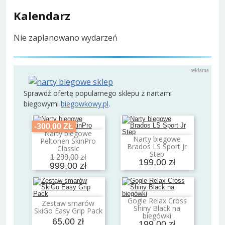
Kalendarz
Nie zaplanowano wydarzeń
Sprawdź ofertę popularnego sklepu z nartami
biegowymi
biegowkowy.pl
.
-300,00 ZŁ
Narty biegowe
Dodaj do koszyka
Narty biegowe
Peltonen SkinPro
Dodaj do koszyka
Brados LS Sport Jr
Classic
Step
1 299,00 zł
199,00 zł
999,00 zł
Gogle Relax Cross
Zestaw smarów
Dodaj do koszyka
Dodaj do koszyka
Shiny Black na
SkiGo Easy Grip Pack
biegówki
65,00 zł
199,00 zł