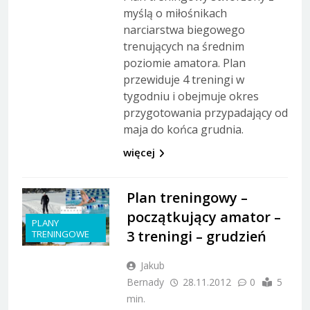
myślą o miłośnikach
narciarstwa biegowego
trenujących na średnim
poziomie amatora. Plan
przewiduje 4 treningi w
tygodniu i obejmuje okres
przygotowania przypadający od
maja do końca grudnia.
więcej
Plan treningowy –
początkujący amator –
PLANY
3 treningi – grudzień
TRENINGOWE
Jakub
Bernady
28.11.2012
0
5
min.