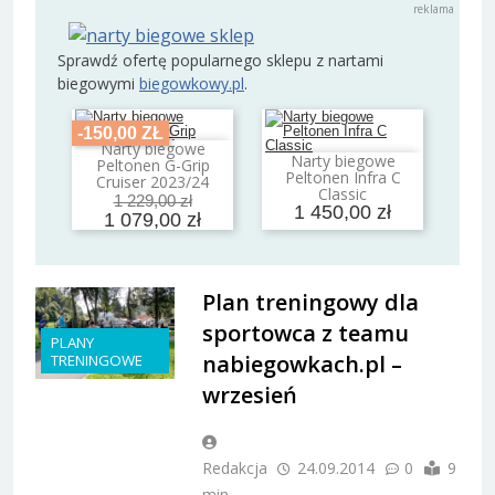
Sprawdź ofertę popularnego sklepu z nartami
biegowymi
biegowkowy.pl
.
-150,00 ZŁ
Narty biegowe
Dodaj do koszyka
Narty biegowe
Peltonen G-Grip
Dodaj do koszyka
Peltonen Infra C
Cruiser 2023/24
Classic
1 229,00 zł
1 450,00 zł
1 079,00 zł
Plan treningowy dla
sportowca z teamu
PLANY
nabiegowkach.pl –
TRENINGOWE
wrzesień
Redakcja
24.09.2014
0
9
min.