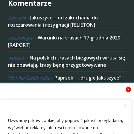
Komentarze
Zbyszek
-
Jakuszyce – od zakochania do
rozczarowania i rezygnacji [FELIETON]
staszek gra
-
Warunki na trasach 17 grudnia 2020
[RAPORT]
wososh
-
Na polskich trasach biegowych wirusa się
nie obawiają, trasy będą przygotowywane
Monika Ciesłowska
-
Paprsek – „drugie Jakuszyce”
w „czeskich Bieszczadach”
ziaro
-
Paprsek – „drugie Jakuszyce” w „czeskich
Bieszczadach”
Zaakceptuj ciastezka
Używamy plików cookie, aby poprawić jakość przeglądania,
wyświetlać reklamy lub treści dostosowane do