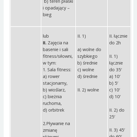
b) teren płaski
i opadający –
bieg
lub
II. 1)
II. łącznie
II.
Zajęcia na
do 2h
a) wolne do
basenie i sali
szybkiego
II. 1)
fitness/siłowni,
b) średnie
łącznie
w tym:
c) wolne
do 35′
1. Sala fitness:
d) średnie
a) 10′
a) rower
b) 5′
stacjonarny,
II. 2) wolne
c) 10′
b) wioślarz,
d) 10′
c) bieżnia
ruchoma,
II. 2) do
d) orbitrek
25′
2.Pływanie na
II. 3) 45′
zmianę
do 60′
różnymi