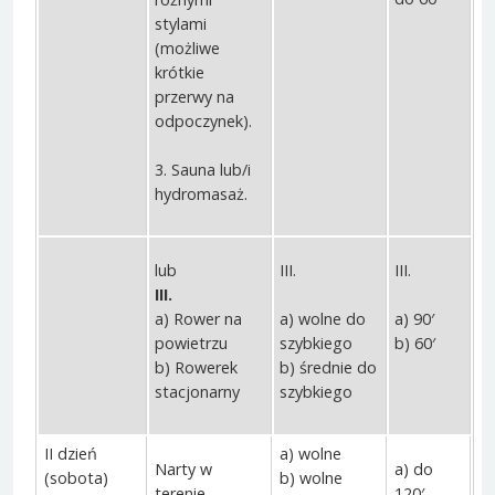
stylami
(możliwe
krótkie
przerwy na
odpoczynek).
3. Sauna lub/i
hydromasaż.
lub
III.
III.
III.
a) wolne do
a) 90′
a) Rower na
szybkiego
b) 60′
powietrzu
b) średnie do
b) Rowerek
szybkiego
stacjonarny
II dzień
a) wolne
Narty w
a) do
(sobota)
b) wolne
terenie
120′