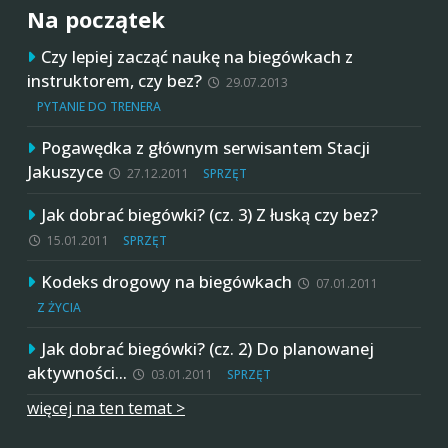
Na początek
Czy lepiej zacząć naukę na biegówkach z
instruktorem, czy bez?
29.07.2013
PYTANIE DO TRENERA
Pogawędka z głównym serwisantem Stacji
Jakuszyce
27.12.2011
SPRZĘT
Jak dobrać biegówki? (cz. 3) Z łuską czy bez?
15.01.2011
SPRZĘT
Kodeks drogowy na biegówkach
07.01.2011
Z ŻYCIA
Jak dobrać biegówki? (cz. 2) Do planowanej
aktywności…
03.01.2011
SPRZĘT
więcej na ten temat >