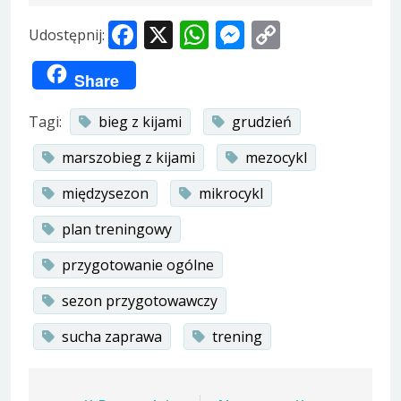
Facebook
X
WhatsApp
Messenger
Copy
Udostępnij:
Link
Share
Tagi:
bieg z kijami
grudzień
marszobieg z kijami
mezocykl
międzysezon
mikrocykl
plan treningowy
przygotowanie ogólne
sezon przygotowawczy
sucha zaprawa
trening