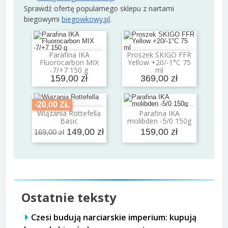
Sprawdź ofertę popularnego sklepu z nartami
biegowymi
biegowkowy.pl
.
Parafina IKA
Proszek SKIGO FFR
Dodaj do koszyka
Dodaj do koszyka
Fluorocarbon MIX
Yellow +20/-1°C 75
-7/+7 150 g
ml
159,00 zł
369,00 zł
-20,00 ZŁ
Wiązania Rottefella
Parafina IKA
Dodaj do koszyka
Dodaj do koszyka
Basic
molibden -5/0 150g
149,00 zł
159,00 zł
169,00 zł
Ostatnie teksty
Czesi budują narciarskie imperium: kupują