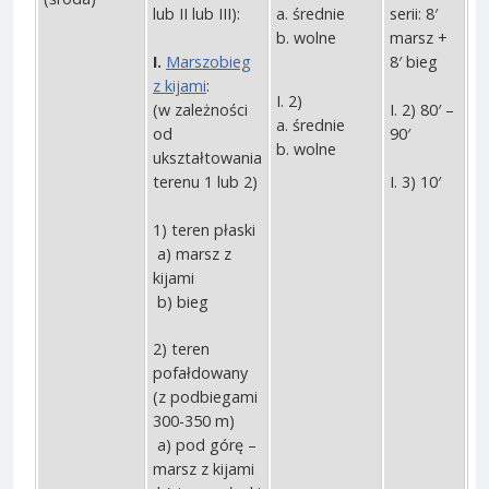
lub II lub III):
a. średnie
serii: 8′
b. wolne
marsz +
I.
Marszobieg
8′ bieg
z kijami
:
I. 2)
(w zależności
I. 2) 80′ –
a. średnie
od
90′
b. wolne
ukształtowania
I. 3) 10′
terenu 1 lub 2)
1) teren płaski
a) marsz z
kijami
b) bieg
2) teren
pofałdowany
(z podbiegami
300-350 m)
a) pod górę –
marsz z kijami