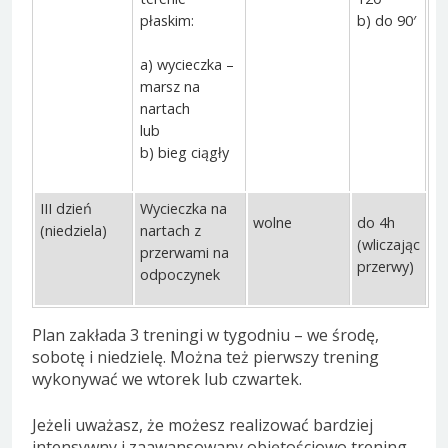
płaskim:
b) do 90′
a) wycieczka –
marsz na
nartach
lub
b) bieg ciągły
III dzień
Wycieczka na
wolne
do 4h
(niedziela)
nartach z
(wliczając
przerwami na
przerwy)
odpoczynek
Plan zakłada 3 treningi w tygodniu – we środę,
sobotę i niedzielę. Można też pierwszy trening
wykonywać we wtorek lub czwartek.
Jeżeli uważasz, że możesz realizować bardziej
intensywny i zaawansowany objętościowo trening