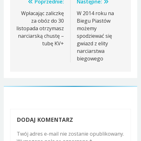
Nawigacja
Poprzednie:
Następne:
wpisu
Wpłacając zaliczkę
W 2014 roku na
za obóz do 30
Biegu Piastów
listopada otrzymasz
możemy
narciarską chustę –
spodziewać się
tubę KV+
gwiazd z elity
narciarstwa
biegowego
DODAJ KOMENTARZ
Twój adres e-mail nie zostanie opublikowany.