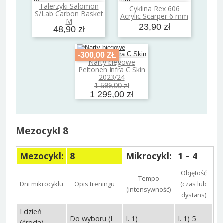
Talerzyki Salomon
Cyklina Rex 606
Dodaj do koszyka
Dodaj do koszyka
S/Lab Carbon Basket
Acrylic Scarper 6 mm
M
23,90 zł
48,90 zł
-300,00 ZŁ
Narty biegowe
Dodaj do koszyka
Peltonen Infra C Skin
2023/24
1 599,00 zł
1 299,00 zł
Mezocykl 8
Mezocykl:
8
Mikrocykl:
1 – 4
Objętość
Tempo
Dni mikrocyklu
Opis treningu
(czas lub
(intensywność)
dystans)
I dzień
Do wyboru (I
I. 1)
I. 1) 5
(środa)