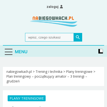
Skip
zaloguj
to
content
Nabiegowkach.pl
portal miłośników narciarstwa biegowego
Search Button
Search
for:
MENU
nabiegowkach.pl
>
Trening i technika
>
Plany treningowe
>
Plan treningowy – początkujący amator – 3 treningi –
grudzień
PLANY TRENINGOWE