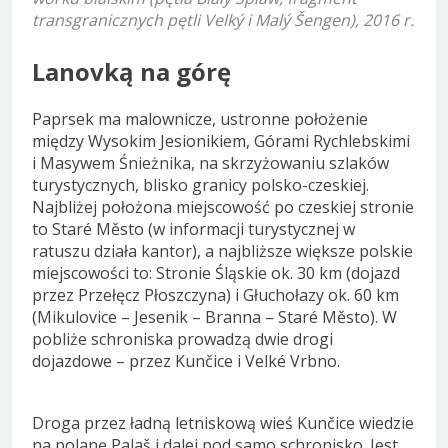
transgranicznych pętli Velký i Malý Šengen), 2016 r.
Lanovką na górę
Paprsek ma malownicze, ustronne położenie
między Wysokim Jesionikiem, Górami Rychlebskimi
i Masywem Śnieżnika, na skrzyżowaniu szlaków
turystycznych, blisko granicy polsko-czeskiej.
Najbliżej położona miejscowość po czeskiej stronie
to Staré Město (w informacji turystycznej w
ratuszu działa kantor), a najbliższe większe polskie
miejscowości to: Stronie Śląskie ok. 30 km (dojazd
przez Przełęcz Płoszczyna) i Głuchołazy ok. 60 km
(Mikulovice – Jesenik – Branna – Staré Město). W
pobliże schroniska prowadzą dwie drogi
dojazdowe – przez Kunčice i Velké Vrbno.
Droga przez ładną letniskową wieś Kunčice wiedzie
na polanę Palaš i dalej pod samo schronisko. Jest