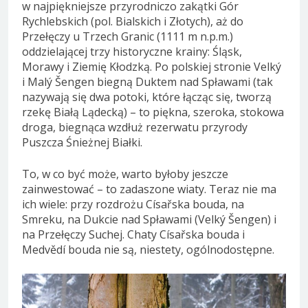
w najpiękniejsze przyrodniczo zakątki Gór
Rychlebskich (pol. Bialskich i Złotych), aż do
Przełęczy u Trzech Granic (1111 m n.p.m.)
oddzielającej trzy historyczne krainy: Śląsk,
Morawy i Ziemię Kłodzką. Po polskiej stronie Velký
i Malý Šengen biegną Duktem nad Spławami (tak
nazywają się dwa potoki, które łącząc się, tworzą
rzekę Białą Lądecką) – to piękna, szeroka, stokowa
droga, biegnąca wzdłuż rezerwatu przyrody
Puszcza Śnieżnej Białki.
To, w co być może, warto byłoby jeszcze
zainwestować – to zadaszone wiaty. Teraz nie ma
ich wiele: przy rozdrożu Císařska bouda, na
Smreku, na Dukcie nad Spławami (Velký Šengen) i
na Przełęczy Suchej. Chaty Císařska bouda i
Medvědí bouda nie są, niestety, ogólnodostępne.