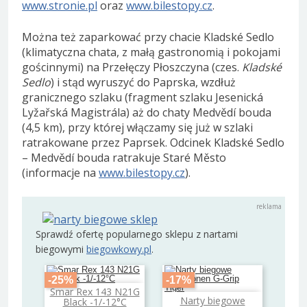
www.stronie.pl
oraz
www.bilestopy.cz
.
Można też zaparkować przy chacie Kladské Sedlo
(klimatyczna chata, z małą gastronomią i pokojami
gościnnymi) na Przełęczy Płoszczyna (czes.
Kladské
Sedlo
) i stąd wyruszyć do Paprska, wzdłuż
granicznego szlaku (fragment szlaku Jesenická
Lyžařská Magistrála) aż do chaty Medvědí bouda
(4,5 km), przy której włączamy się już w szlaki
ratrakowane przez Paprsek. Odcinek Kladské Sedlo
– Medvědí bouda ratrakuje Staré Město
(informacje na
www.bilestopy.cz
).
Sprawdź ofertę popularnego sklepu z nartami
biegowymi
biegowkowy.pl
.
-25%
-17%
Smar Rex 143 N21G
Dodaj do koszyka
Narty biegowe
Black -1/-12°C
Dodaj do koszyka