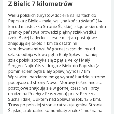
Z Bielic 7 kilometrów
Wielu polskich turystów dociera na nartach do
Paprska z Bielic – małej wsi „na końcu świata” (14
km od miasteczka Stronie Śląskie), skąd w kierunku
granicy państwa prowadzi piękny szlak wzdłuż
rzeki Białej Lądeckiej. Leśne miejsca postojowe
znajdują się około 1 km za ostatnimi
zabudowaniami wsi. W górnej części doliny od
szlaku odbija w lewo pętla Biały Spław – na niej
szlak polski spotyka się z pętlą Velký i Malý
Šengen. Najkrótsza droga z Bielic do Paprska (z
pominięciem pętli Biały Spław) wynosi 7 km.
Wprawieni narciarze mogą wybrać bardziej strome
podejście od strony Nowej Morawy (leśne miejsca
postojowe znajdują się w górnej części wsi, przy
drodze na Przełęcz Płoszczyna) przez Przełęcz
Suchą i dalej Duktem nad Spławami (ok. 12,5 km).
Trasy po polskiej stronie ratrakuje gmina Stronie
Śląskie, a aktualne komunikaty znaleźć można na