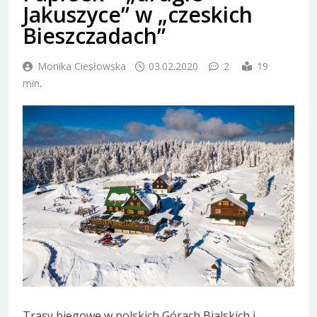
Jakuszyce” w „czeskich
Bieszczadach”
Monika Ciesłowska
03.02.2020
2
19
min.
Trasy biegowe w polskich Górach Bialskich i