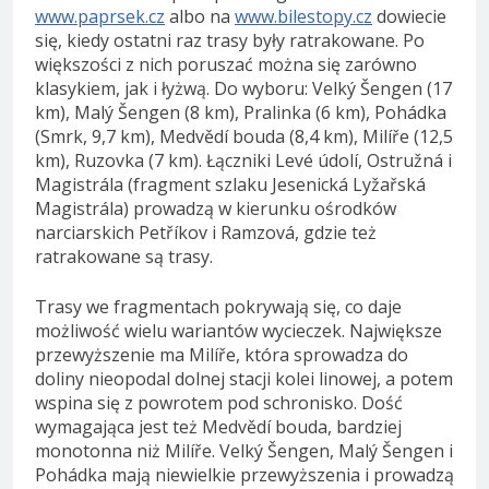
www.paprsek.cz
albo na
www.bilestopy.cz
dowiecie
się, kiedy ostatni raz trasy były ratrakowane. Po
większości z nich poruszać można się zarówno
klasykiem, jak i łyżwą. Do wyboru: Velký Šengen (17
km), Malý Šengen (8 km), Pralinka (6 km), Pohádka
(Smrk, 9,7 km), Medvědí bouda (8,4 km), Milíře (12,5
km), Ruzovka (7 km). Łączniki Levé údolí, Ostružná i
Magistrála (fragment szlaku Jesenická Lyžařská
Magistrála) prowadzą w kierunku ośrodków
narciarskich Petříkov i Ramzová, gdzie też
ratrakowane są trasy.
Trasy we fragmentach pokrywają się, co daje
możliwość wielu wariantów wycieczek. Największe
przewyższenie ma Milíře, która sprowadza do
doliny nieopodal dolnej stacji kolei linowej, a potem
wspina się z powrotem pod schronisko. Dość
wymagająca jest też Medvědí bouda, bardziej
monotonna niż Milíře. Velký Šengen, Malý Šengen i
Pohádka mają niewielkie przewyższenia i prowadzą