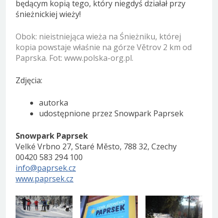
będącym kopią tego, który niegdyś działał przy
śnieżnickiej wieży!
Obok: nieistniejąca wieża na Śnieżniku, której
kopia powstaje właśnie na górze Větrov 2 km od
Paprska. Fot: www.polska-org.pl.
Zdjęcia:
autorka
udostępnione przez Snowpark Paprsek
Snowpark Paprsek
Velké Vrbno 27, Staré Město, 788 32, Czechy
00420 583 294 100
info@paprsek.cz
www.paprsek.cz