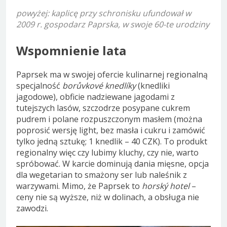
powyżej: kaplicę przy schronisku ufundował w
2009 r. gospodarz Paprska, w swoje 60-te urodziny
Wspomnienie lata
Paprsek ma w swojej ofercie kulinarnej regionalną
specjalność
borůvkové knedlíky
(knedliki
jagodowe), obficie nadziewane jagodami z
tutejszych lasów, szczodrze posypane cukrem
pudrem i polane rozpuszczonym masłem (można
poprosić wersję light, bez masła i cukru i zamówić
tylko jedną sztukę; 1 knedlik – 40 CZK). To produkt
regionalny więc czy lubimy kluchy, czy nie, warto
spróbować. W karcie dominują dania mięsne, opcja
dla wegetarian to smażony ser lub naleśnik z
warzywami. Mimo, że Paprsek to
horský hotel
–
ceny nie są wyższe, niż w dolinach, a obsługa nie
zawodzi.