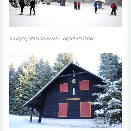
powyżej: Polana Palaš – węzeł szlaków