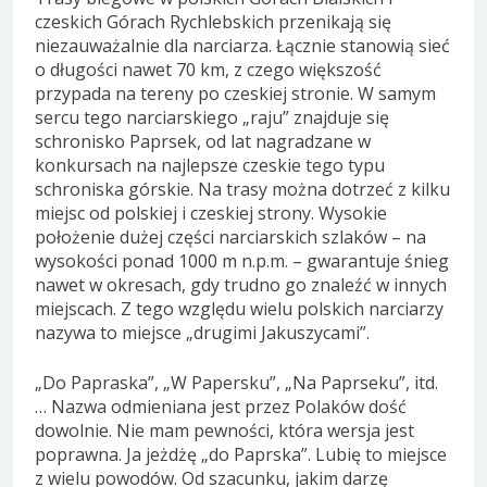
czeskich Górach Rychlebskich przenikają się
niezauważalnie dla narciarza. Łącznie stanowią sieć
o długości nawet 70 km, z czego większość
przypada na tereny po czeskiej stronie. W samym
sercu tego narciarskiego „raju” znajduje się
schronisko Paprsek, od lat nagradzane w
konkursach na najlepsze czeskie tego typu
schroniska górskie. Na trasy można dotrzeć z kilku
miejsc od polskiej i czeskiej strony. Wysokie
położenie dużej części narciarskich szlaków – na
wysokości ponad 1000 m n.p.m. – gwarantuje śnieg
nawet w okresach, gdy trudno go znaleźć w innych
miejscach. Z tego względu wielu polskich narciarzy
nazywa to miejsce „drugimi Jakuszycami”.
„Do Papraska”, „W Papersku”, „Na Paprseku”, itd.
… Nazwa odmieniana jest przez Polaków dość
dowolnie. Nie mam pewności, która wersja jest
poprawna. Ja jeżdżę „do Paprska”. Lubię to miejsce
z wielu powodów. Od szacunku, jakim darzę