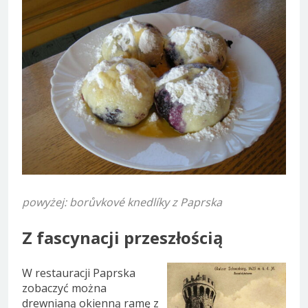
powyżej: borůvkové knedlíky z Paprska
Z fascynacji przeszłością
W restauracji Paprska
zobaczyć można
drewnianą okienną ramę z