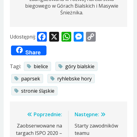
biegowego w Górach Bialskich i Masywie
Śnieżnika.
Facebook
X
WhatsApp
Messenger
Copy
Udostępnij:
Link
Share
Tagi:
bielice
góry bialskie
paprsek
ryhlebske hory
stronie śląskie
Nawigacja
Poprzednie:
Następne:
wpisu
Zaobserwowane na
Starty zawodników
targach ISPO 2020 –
teamu