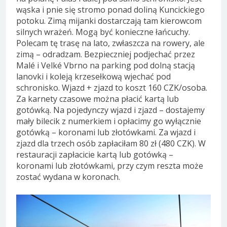
wąska i pnie się stromo ponad doliną Kuncickiego
potoku. Zimą mijanki dostarczają tam kierowcom
silnych wrażeń. Mogą być konieczne łańcuchy.
Polecam tę trasę na lato, zwłaszcza na rowery, ale
zimą – odradzam. Bezpieczniej podjechać przez
Malé i Velké Vbrno na parking pod dolną stacją
lanovki i koleją krzesełkową wjechać pod
schronisko. Wjazd + zjazd to koszt 160 CZK/osoba.
Za karnety czasowe można płacić kartą lub
gotówką. Na pojedynczy wjazd i zjazd – dostajemy
mały bilecik z numerkiem i opłacimy go wyłącznie
gotówką – koronami lub złotówkami. Za wjazd i
zjazd dla trzech osób zapłaciłam 80 zł (480 CZK). W
restauracji zapłacicie kartą lub gotówką –
koronami lub złotówkami, przy czym reszta może
zostać wydana w koronach.