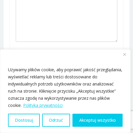
Nazwa
*
Zaakceptuj ciastezka
Używamy plików cookie, aby poprawić jakość przeglądania,
E-mail
*
wyświetlać reklamy lub treści dostosowane do
indywidualnych potrzeb użytkowników oraz analizować
ruch na stronie. Kliknięcie przycisku „Akceptuj wszystkie”
oznacza zgodę na wykorzystywanie przez nas plików
Witryna internetowa
cookie.
Polityka prywatności
Dostosuj
Odrzuć
Akceptuj wszystko
Zapisz moje dane, adres e-mail i witrynę w