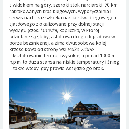
z widokiem na góry, szeroki stok narciarski, 70 km
ratrakowanych tras biegowych, wypożyczalnia i
serwis nart oraz szkółka narciarstwa biegowego i
zjazdowego zlokalizowane przy dolnej stacji
wyciągu (czes.
lanovki
), kapliczka, w której
udzielane są śluby, asfaltowa droga dojazdowa w
porze bezśnieżnej, a zimą dwuosobowa kolej
krzesełkowa od strony wsi
Velké Vrbno
.
Ukształtowanie terenu i wysokości ponad 1000 m
n.p.m. to duża szansa na niskie temperatury i śnieg
– także wtedy, gdy prawie wszędzie go brak.