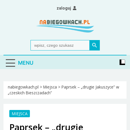
Skip
zaloguj
to
content
Nabiegowkach.pl
portal miłośników narciarstwa biegowego
Search Button
Search
for:
MENU
nabiegowkach.pl
>
Miejsca
>
Paprsek – „drugie Jakuszyce” w
„czeskich Bieszczadach”
MIEJSCA
Paprsek – „drugie