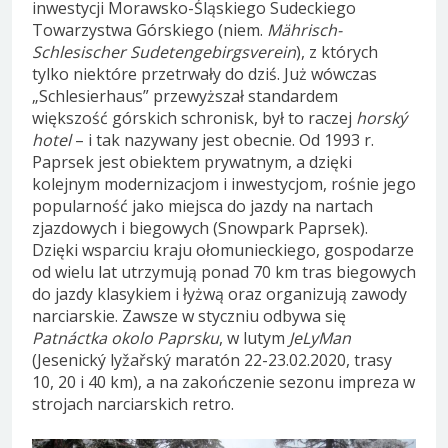
inwestycji Morawsko-Śląskiego Sudeckiego
Towarzystwa Górskiego (niem.
Mährisch-
Schlesischer Sudetengebirgsverein
), z których
tylko niektóre przetrwały do dziś. Już wówczas
„Schlesierhaus” przewyższał standardem
większość górskich schronisk, był to raczej
horský
hotel
– i tak nazywany jest obecnie. Od 1993 r.
Paprsek jest obiektem prywatnym, a dzięki
kolejnym modernizacjom i inwestycjom, rośnie jego
popularność jako miejsca do jazdy na nartach
zjazdowych i biegowych (Snowpark Paprsek).
Dzięki wsparciu kraju ołomunieckiego, gospodarze
od wielu lat utrzymują ponad 70 km tras biegowych
do jazdy klasykiem i łyżwą oraz organizują zawody
narciarskie. Zawsze w styczniu odbywa się
Patnáctka okolo Paprsku
, w lutym
JeLyMan
(Jesenický lyžařský maratón 22-23.02.2020, trasy
10, 20 i 40 km), a na zakończenie sezonu impreza w
strojach narciarskich retro.