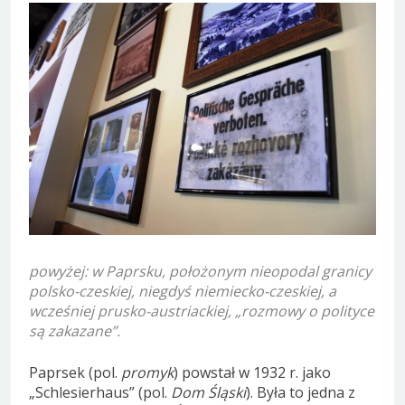
powyżej: w Paprsku, położonym nieopodal granicy
polsko-czeskiej, niegdyś niemiecko-czeskiej, a
wcześniej prusko-austriackiej, „rozmowy o polityce
są zakazane”.
Paprsek (pol.
promyk
) powstał w 1932 r. jako
„Schlesierhaus” (pol.
Dom Śląski
). Była to jedna z