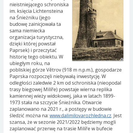
nieistniejącego schroniska
im. księcia Lichtensteina
na Śnieżniku (jego
budowę zainicjowała ta
sama niemiecka
organizacja turystyczna,
dzięki której powstał
Paprsek) i przeczytać
historię tego obiektu. W
ubiegłym roku, na
pobliskiej górze Větrov (918 m n.p.m.), gospodarze
Paprska rozpoczęli niebywałą inwestycję. W
odległości zaledwie 2 km od schroniska (nieopodal
trasy biegowej Milíře) powstaje wierna replika
kamiennej wieży widokowej, jaka w latach 1899-
1973 stała na szczycie Śnieżnika. Otwarcie
zaplanowano na 2021 r., a postępy w budowie
śledzić można na:
www.dalimilovarozhledna.cz
. Jest
szansa, że w sezonie 2021/2022 będziemy mogli
zaplanować przerwę na trasie Milíře w bufecie