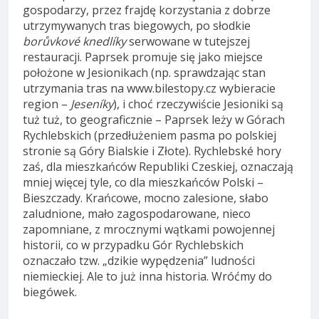
gospodarzy, przez frajdę korzystania z dobrze
utrzymywanych tras biegowych, po słodkie
borůvkové knedlíky
serwowane w tutejszej
restauracji. Paprsek promuje się jako miejsce
położone w Jesionikach (np. sprawdzając stan
utrzymania tras na www.bilestopy.cz wybieracie
region –
Jeseníky
), i choć rzeczywiście Jesioniki są
tuż tuż, to geograficznie – Paprsek leży w Górach
Rychlebskich (przedłużeniem pasma po polskiej
stronie są Góry Bialskie i Złote). Rychlebské hory
zaś, dla mieszkańców Republiki Czeskiej, oznaczają
mniej więcej tyle, co dla mieszkańców Polski –
Bieszczady. Krańcowe, mocno zalesione, słabo
zaludnione, mało zagospodarowane, nieco
zapomniane, z mrocznymi wątkami powojennej
historii, co w przypadku Gór Rychlebskich
oznaczało tzw. „dzikie wypędzenia” ludności
niemieckiej. Ale to już inna historia. Wróćmy do
biegówek.