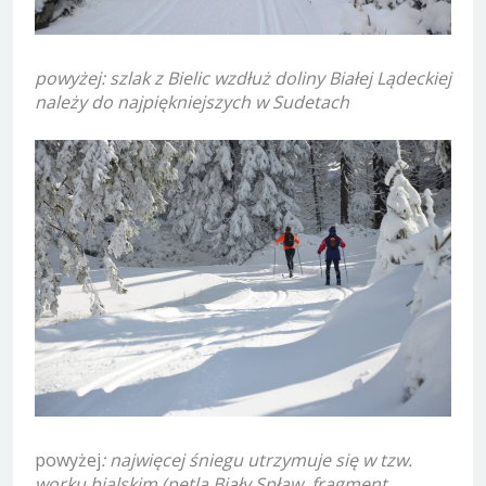
powyżej: szlak z Bielic wzdłuż doliny Białej Lądeckiej
należy do najpiękniejszych w Sudetach
powyżej
: najwięcej śniegu utrzymuje się w tzw.
worku bialskim (pętla Biały Spław, fragment