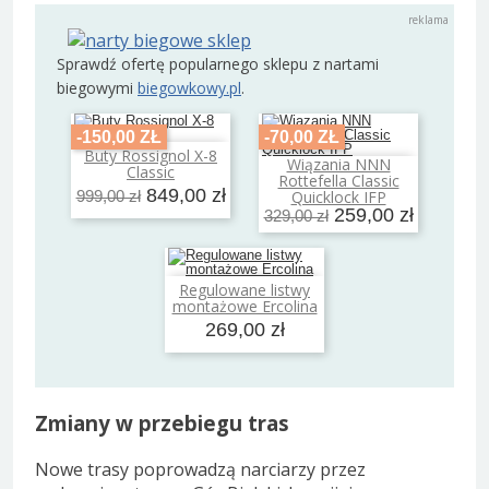
Sprawdź ofertę popularnego sklepu z nartami
biegowymi
biegowkowy.pl
.
-150,00 ZŁ
-70,00 ZŁ
Buty Rossignol X-8
Dodaj do koszyka
Wiązania NNN
Classic
Dodaj do koszyka
Rottefella Classic
849,00 zł
Quicklock IFP
999,00 zł
259,00 zł
329,00 zł
Regulowane listwy
Dodaj do koszyka
montażowe Ercolina
269,00 zł
Zmiany w przebiegu tras
Nowe trasy poprowadzą narciarzy przez