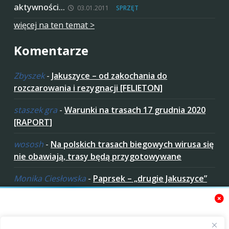
aktywności…
03.01.2011
SPRZĘT
więcej na ten temat >
Komentarze
Zbyszek
-
Jakuszyce – od zakochania do
rozczarowania i rezygnacji [FELIETON]
staszek gra
-
Warunki na trasach 17 grudnia 2020
[RAPORT]
wososh
-
Na polskich trasach biegowych wirusa się
nie obawiają, trasy będą przygotowywane
Monika Ciesłowska
-
Paprsek – „drugie Jakuszyce”
w „czeskich Bieszczadach”
ziaro
-
Paprsek – „drugie Jakuszyce” w „czeskich
Bieszczadach”