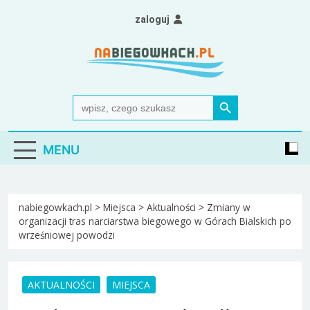
Skip
zaloguj
to
content
Nabiegowkach.pl
portal miłośników narciarstwa biegowego
Search Button
Search
for:
MENU
nabiegowkach.pl
>
Miejsca
>
Aktualności
>
Zmiany w
organizacji tras narciarstwa biegowego w Górach Bialskich po
wrześniowej powodzi
AKTUALNOŚCI
MIEJSCA