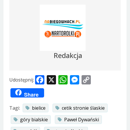
Redakcja
Facebook
X
WhatsApp
Messenger
Copy
Udostępnij:
Link
Share
Tagi:
bielice
cetik stronie ślaskie
góry bialskie
Paweł Dywański