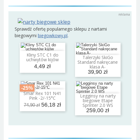
Sprawdź ofertę popularnego sklepu z nartami
biegowymi
biegowkowy.pl
.
Kliny STC C1 do
Dodaj do koszyka
Talerzyki SkiGo
uchwytów kijów
Dodaj do koszyka
Standard nakręcane
4,49 zł
klasa A-
39,90 zł
-25%
Smar Rex 101 N41
Dodaj do koszyka
Legginsy na narty
Pink -2/-15°C
Dodaj do koszyka
biegowe Etape
56,18 zł
Sprinter 2.0 WS
74,90 zł
259,00 zł