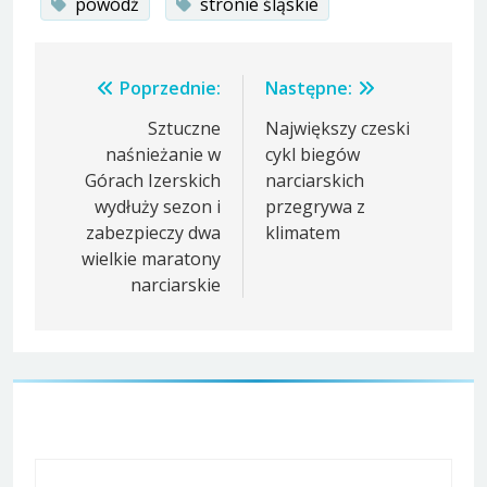
powódź
stronie śląskie
Nawigacja
Poprzednie:
Następne:
wpisu
Sztuczne
Największy czeski
naśnieżanie w
cykl biegów
Górach Izerskich
narciarskich
wydłuży sezon i
przegrywa z
zabezpieczy dwa
klimatem
wielkie maratony
narciarskie