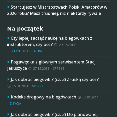
Startujesz w Mistrzostwach Polski Amatorów w
2026 roku? Masz trudniej, niż niektórzy rywale
Na początek
Czy lepiej zacząć naukę na biegówkach z
instruktorem, czy bez?
29.07.2013
PYTANIE DO TRENERA
Pogawędka z głównym serwisantem Stacji
Jakuszyce
27.12.2011
SPRZĘT
Jak dobrać biegówki? (cz. 3) Z łuską czy bez?
15.01.2011
SPRZĘT
Kodeks drogowy na biegówkach
07.01.2011
Z ŻYCIA
Jak dobrać biegówki? (cz. 2) Do planowanej