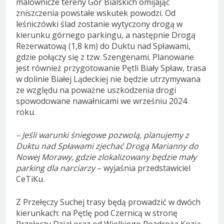
malownicze tereny Gór Bialskich omijając
zniszczenia powstałe wskutek powodzi. Od
leśniczówki ślad zostanie wytyczony drogą w
kierunku górnego parkingu, a następnie Drogą
Rezerwatową (1,8 km) do Duktu nad Spławami,
gdzie połączy się z tzw. Szengenami. Planowane
jest również przygotowanie Pętli Biały Spław, trasa
w dolinie Białej Lądeckiej nie będzie utrzymywana
ze względu na poważne uszkodzenia drogi
spowodowane nawałnicami we wrześniu 2024
roku.
– Jeśli warunki śniegowe pozwolą, planujemy z
Duktu nad Spławami zjechać Drogą Marianny do
Nowej Morawy, gdzie zlokalizowany będzie mały
parking dla narciarzy
– wyjaśnia przedstawiciel
CeTiKu.
Z Przełęczy Suchej trasy będą prowadzić w dwóch
kierunkach: na Pętlę pod Czernicą w stronę
Przełęczy Dział oraz od Wielkiego Rozdroża Kozią