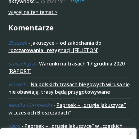
aktywności…
03.01.2011
SPRZĘT
więcej na ten temat >
Komentarze
Zbyszek
-
Jakuszyce – od zakochania do
rozczarowania i rezygnacji [FELIETON]
staszek gra
-
Warunki na trasach 17 grudnia 2020
[RAPORT]
wososh
-
Na polskich trasach biegowych wirusa się
nie obawiają, trasy będą przygotowywane
Monika Ciesłowska
-
Paprsek – „drugie Jakuszyce”
w „czeskich Bieszczadach”
ziaro
-
Paprsek – „drugie Jakuszyce” w „czeskich
Bieszczadach”
Zaakceptuj ciastezka