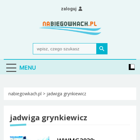
Skip
zaloguj
to
content
Nabiegowkach.pl
portal miłośników narciarstwa biegowego
Search Button
Search
for:
MENU
nabiegowkach.pl
>
jadwiga grynkiewicz
jadwiga grynkiewicz