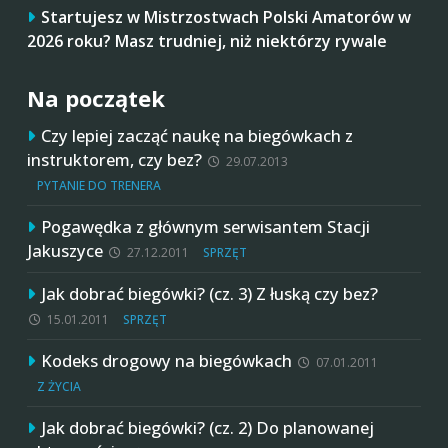
Startujesz w Mistrzostwach Polski Amatorów w
2026 roku? Masz trudniej, niż niektórzy rywale
Na początek
Czy lepiej zacząć naukę na biegówkach z
instruktorem, czy bez?
29.07.2013
PYTANIE DO TRENERA
Pogawędka z głównym serwisantem Stacji
Jakuszyce
27.12.2011
SPRZĘT
Jak dobrać biegówki? (cz. 3) Z łuską czy bez?
15.01.2011
SPRZĘT
Kodeks drogowy na biegówkach
07.01.2011
Z ŻYCIA
Jak dobrać biegówki? (cz. 2) Do planowanej