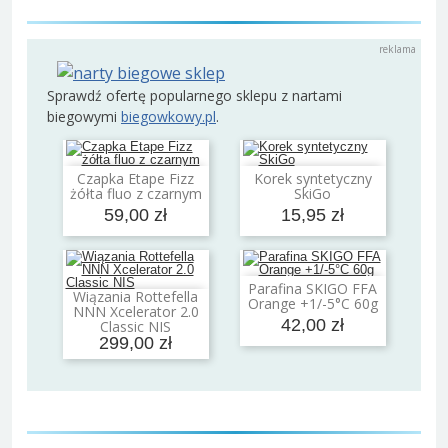
Sprawdź ofertę popularnego sklepu z nartami
biegowymi
biegowkowy.pl
.
Czapka Etape Fizz
Korek syntetyczny
Dodaj do koszyka
Dodaj do koszyka
żółta fluo z czarnym
SkiGo
59,00 zł
15,95 zł
Parafina SKIGO FFA
Dodaj do koszyka
Wiązania Rottefella
Orange +1/-5°C 60g
Dodaj do koszyka
NNN Xcelerator 2.0
42,00 zł
Classic NIS
299,00 zł