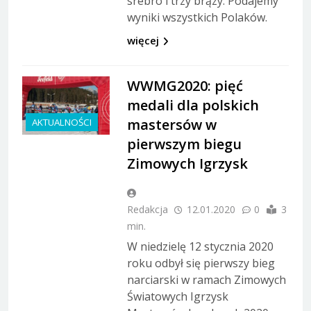
srebro i trzy brązy. Podajemy
wyniki wszystkich Polaków.
więcej
WWMG2020: pięć
medali dla polskich
mastersów w
AKTUALNOŚCI
pierwszym biegu
Zimowych Igrzysk
Redakcja
12.01.2020
0
3
min.
W niedzielę 12 stycznia 2020
roku odbył się pierwszy bieg
narciarski w ramach Zimowych
Światowych Igrzysk