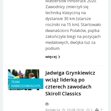
Mastersów Innsbruck 2020.
Zawodnicy zmierzyli się
techniką klasyczną na
dystansie 30 km (starsze
roczniki na 15 km). Startowało
dwanaścioro Polaków, piątka
zakończyła biegi na pozycjach
medalowych, dwójka tuż za
podium.
więcej
Jadwiga Grynkiewicz
wciąż liderką po
TEAM
czterech zawodach
NABIEGOWKACH.PL
Skiroll Classics
Redakcja
10.08.2016
1
2