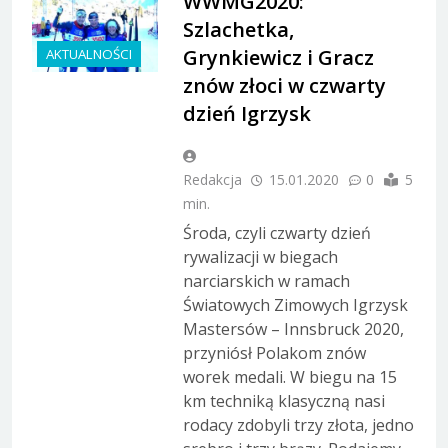
WWMG2020:
Szlachetka,
Grynkiewicz i Gracz
AKTUALNOŚCI
znów złoci w czwarty
dzień Igrzysk
Redakcja
15.01.2020
0
5
min.
Środa, czyli czwarty dzień
rywalizacji w biegach
narciarskich w ramach
Światowych Zimowych Igrzysk
Mastersów – Innsbruck 2020,
przyniósł Polakom znów
worek medali. W biegu na 15
km techniką klasyczną nasi
rodacy zdobyli trzy złota, jedno