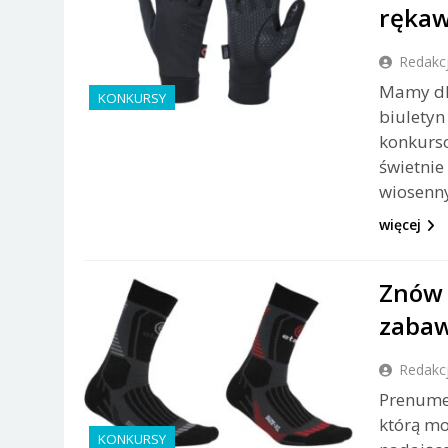
rękaw
Redakc
Mamy dl
KONKURSY
biuletyn
konkurso
świetnie
wiosenn
więcej
Znów 
zabaw
Redakc
Prenumer
którą mo
KONKURSY