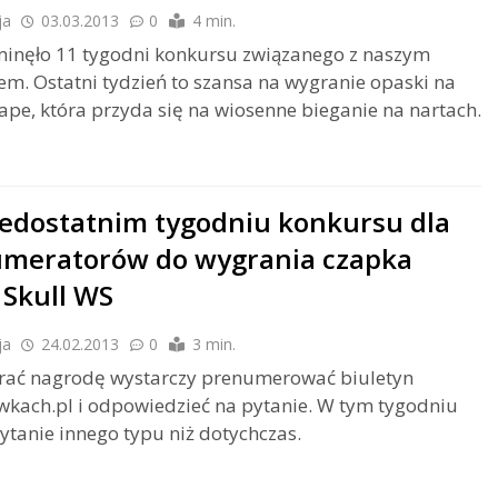
ja
03.03.2013
0
4 min.
minęło 11 tygodni konkursu związanego z naszym
em. Ostatni tydzień to szansa na wygranie opaski na
ape, która przyda się na wiosenne bieganie na nartach.
edostatnim tygodniu konkursu dla
meratorów do wygrania czapka
 Skull WS
ja
24.02.2013
0
3 min.
rać nagrodę wystarczy prenumerować biuletyn
kach.pl i odpowiedzieć na pytanie. W tym tygodniu
ytanie innego typu niż dotychczas.