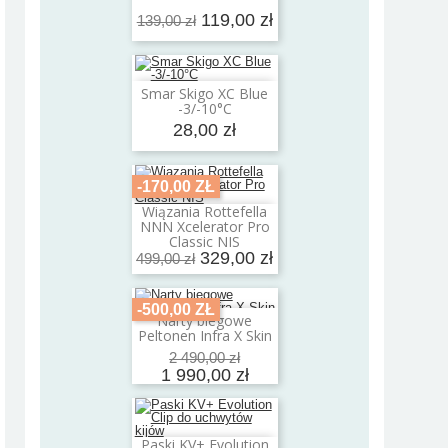
119,00 zł
139,00 zł
Smar Skigo XC Blue
Dodaj do koszyka
-3/-10°C
28,00 zł
-170,00 ZŁ
Wiązania Rottefella
Dodaj do koszyka
NNN Xcelerator Pro
Classic NIS
329,00 zł
499,00 zł
-500,00 ZŁ
Narty biegowe
Dodaj do koszyka
Peltonen Infra X Skin
2 490,00 zł
1 990,00 zł
Paski KV+ Evolution