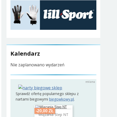
Kalendarz
Nie zaplanowano wydarzeń
Sprawdź ofertę popularnego sklepu z
nartami biegowymi
biegowkowy.pl
.
-20,00 ZŁ
Dodaj do koszyka
Wiązania Step NT