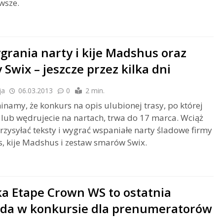
wsze.
grania narty i kije Madshus oraz
 Swix – jeszcze przez kilka dni
ja
06.03.2013
0
2 min.
namy, że konkurs na opis ulubionej trasy, po której
 lub wędrujecie na nartach, trwa do 17 marca. Wciąż
zysyłać teksty i wygrać wspaniałe narty śladowe firmy
 kije Madshus i zestaw smarów Swix.
a Etape Crown WS to ostatnia
da w konkursie dla prenumeratorów