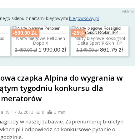
rnego sklepu z nartami biegowymi
biegowkowy.pl
.
-500,00 ZŁ
-25%
Kid
Narty biegowe Peltonen
Narty biegowe Rossignol
a
Dodaj do koszyka
Dodaj do koszyka
Dopo X
Delta Sport R-Skin IFP
1 990,00 zł
861,75 zł
2 490,00 zł
1 149,00 zł
lowa czapka Alpina do wygrania w
iątym tygodniu konkursu dla
umeratorów
ja
17.02.2013
0
3 min.
nagrody w naszej zabawie. Zaprenumeruj biuletyn
wkach.pl i odpowiedz na konkursowe pytanie o
godzinie.