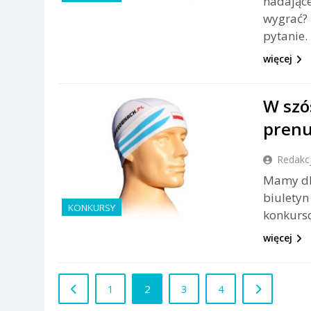
nadające
wygrać? 
pytanie.
więcej
W szó
prenu
Redakc
Mamy dl
biuletyn
KONKURSY
konkurso
więcej
1
2
3
4