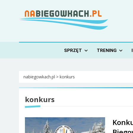
Skip
to
content
Nabiegowkach.pl
portal miłośników narciarstwa biegowego
SPRZĘT
TRENING
nabiegowkach.pl
>
konkurs
konkurs
Konku
Biego