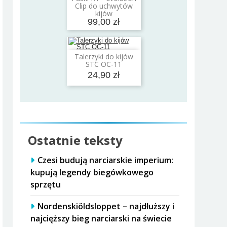
Dodaj do koszyka
Clip do uchwytów
kijów
99,00 zł
Talerzyki do kijów
Dodaj do koszyka
STC OC-11
24,90 zł
Ostatnie teksty
Czesi budują narciarskie imperium:
kupują legendy biegówkowego
sprzętu
Nordenskiöldsloppet – najdłuższy i
najcięższy bieg narciarski na świecie