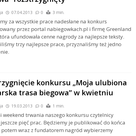
ja
07.04.2013
0
3 min.
my za wszystkie prace nadesłane na konkurs
owany przez portal nabiegowkach.pl i firmę Greenland
tóra ufundowała cenne nagrody za najlepsze teksty.
liśmy trzy najlepsze prace, przyznaliśmy też jedno
nie.
rzygnięcie konkursu „Moja ulubiona
arska trasa biegowa” w kwietniu
ja
19.03.2013
0
1 min.
i weekend trwania naszego konkursu czytelnicy
i jeszcze pięć prac. Będziemy je publikować do końca
a potem wraz z fundatorem nagród wybierzemy