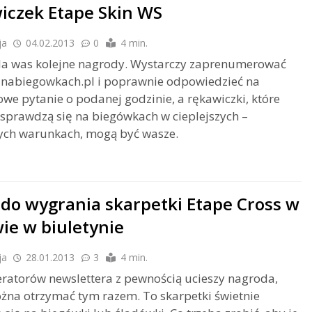
iczek Etape Skin WS
ja
04.02.2013
0
4 min.
a was kolejne nagrody. Wystarczy zaprenumerować
 nabiegowkach.pl i poprawnie odpowiedzieć na
we pytanie o podanej godzinie, a rękawiczki, które
 sprawdzą się na biegówkach w cieplejszych –
ych warunkach, mogą być wasze.
do wygrania skarpetki Etape Cross w
ie w biuletynie
ja
28.01.2013
3
4 min.
atorów newslettera z pewnością ucieszy nagroda,
żna otrzymać tym razem. To skarpetki świetnie