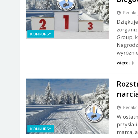
Redakc
Dziękuje
zorganiz
KONKURSY
Group, k
Nagrodzi
wyróżnie
więcej
Rozst
narci
Redakc
W ostatn
przysłal
KONKURSY
marca, 