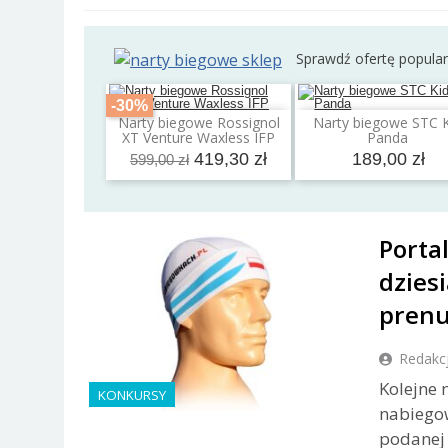
Sprawdź ofertę popula
-30%
Narty biegowe Rossignol
Narty biegowe STC 
Dodaj do koszyka
Dodaj do koszyk
XT Venture Waxless IFP
Panda
419,30 zł
189,00 zł
599,00 zł
Porta
dzies
pren
Redakc
Kolejne 
KONKURSY
nabiego
podanej 