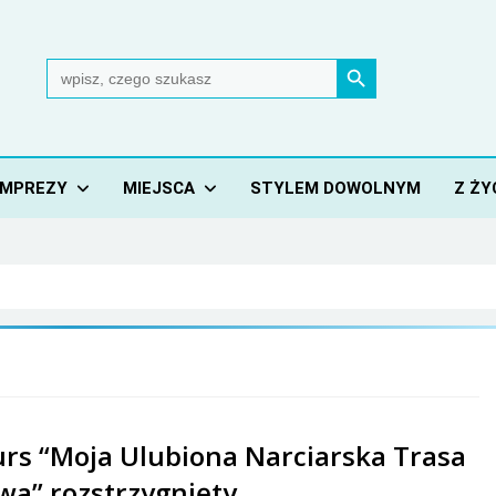
Search Button
Search
for:
IMPREZY
MIEJSCA
STYLEM DOWOLNYM
Z ŻY
rs “Moja Ulubiona Narciarska Trasa
wa” rozstrzygnięty