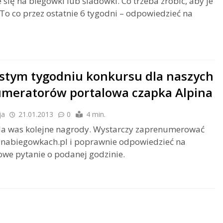
 się na biegówki lub śladówki. Co trzeba zrobić, aby je
To co przez ostatnie 6 tygodni – odpowiedzieć na
stym tygodniu konkursu dla naszych
meratorów portalowa czapka Alpina
ja
21.01.2013
0
4 min.
a was kolejne nagrody. Wystarczy zaprenumerować
 nabiegowkach.pl i poprawnie odpowiedzieć na
we pytanie o podanej godzinie.