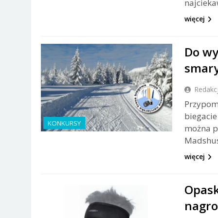
najcieka
więcej
Do wy
smary
Redakc
Przypomi
biegacie
KONKURSY
można pr
Madshus,
więcej
Opask
nagro