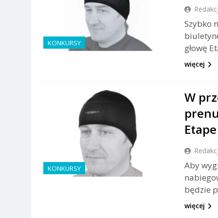
Redakc
Szybko 
biuletyn
KONKURSY
głowę Et
więcej
W prz
prenu
Etape
Redakc
Aby wyg
KONKURSY
nabiegow
będzie p
więcej