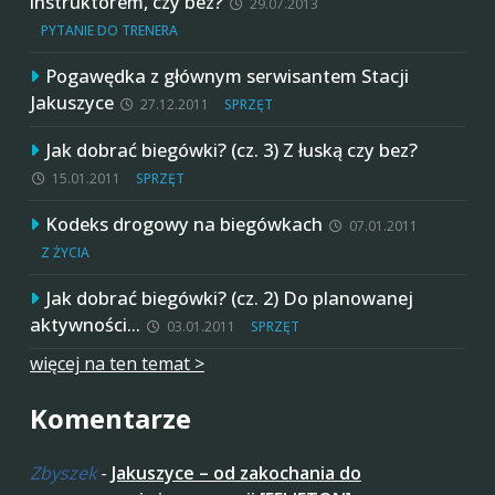
instruktorem, czy bez?
29.07.2013
PYTANIE DO TRENERA
Pogawędka z głównym serwisantem Stacji
Jakuszyce
27.12.2011
SPRZĘT
Jak dobrać biegówki? (cz. 3) Z łuską czy bez?
15.01.2011
SPRZĘT
Kodeks drogowy na biegówkach
07.01.2011
Z ŻYCIA
Jak dobrać biegówki? (cz. 2) Do planowanej
aktywności…
03.01.2011
SPRZĘT
więcej na ten temat >
Komentarze
Zbyszek
-
Jakuszyce – od zakochania do