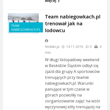
więcej
Team nabiegowkach.pl
trenował jak na
TEAM
lodowcu
NABIEGOWKACH.PL
Redakcja
14.11.2016
0
4
min.
W długi listopadowy weekend
w Beskidzie Śląskim odbył się
zjazd dla grupy A sportowców
trenujących przy teamie
nabiegowkach.pl. Warunki
panujące w tym czasie w
górach pozwoliły na
zorganizowanie zajęć na wzór
wyczynowej elity trenującej na