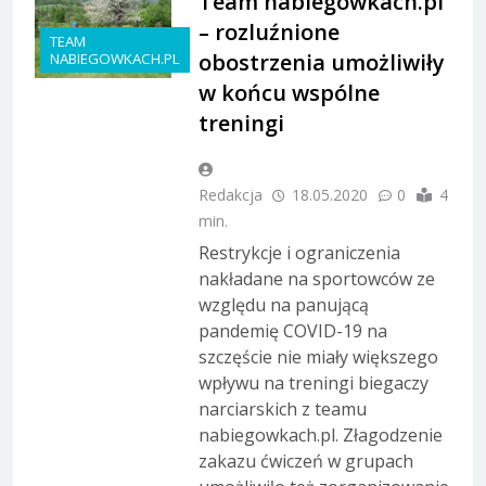
Team nabiegowkach.pl
– rozluźnione
TEAM
obostrzenia umożliwiły
NABIEGOWKACH.PL
w końcu wspólne
treningi
Redakcja
18.05.2020
0
4
min.
Restrykcje i ograniczenia
nakładane na sportowców ze
względu na panującą
pandemię COVID-19 na
szczęście nie miały większego
wpływu na treningi biegaczy
narciarskich z teamu
nabiegowkach.pl. Złagodzenie
zakazu ćwiczeń w grupach