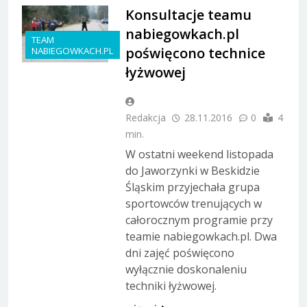
Konsultacje teamu
nabiegowkach.pl
TEAM
poświęcono technice
NABIEGOWKACH.PL
łyżwowej
Redakcja
28.11.2016
0
4
min.
W ostatni weekend listopada
do Jaworzynki w Beskidzie
Śląskim przyjechała grupa
sportowców trenujących w
całorocznym programie przy
teamie nabiegowkach.pl. Dwa
dni zajęć poświęcono
wyłącznie doskonaleniu
techniki łyżwowej.