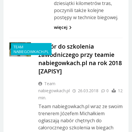
dziesiątki kilometrów tras,
poczynili także kolejne
postępy w technice biegowej.
więcej
Nabór do szkolenia
TEAM
NABIEGOWKACH.PL
zawodniczego przy teamie
nabiegowkach.pl na rok 2018
[ZAPISY]
Team
nabiegowkach.pl
26.03.2018
0
12
min.
Team nabiegowkach.pl wraz ze swoim
trenerem Józefem Michałkiem
ogłaszają nabór chętnych do
całorocznego szkolenia w biegach