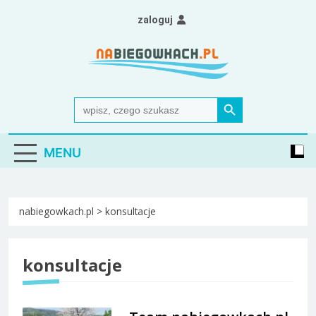
Skip
zaloguj
to
content
Nabiegowkach.pl
portal miłośników narciarstwa biegowego
Search Button
Search
for:
MENU
nabiegowkach.pl
>
konsultacje
konsultacje