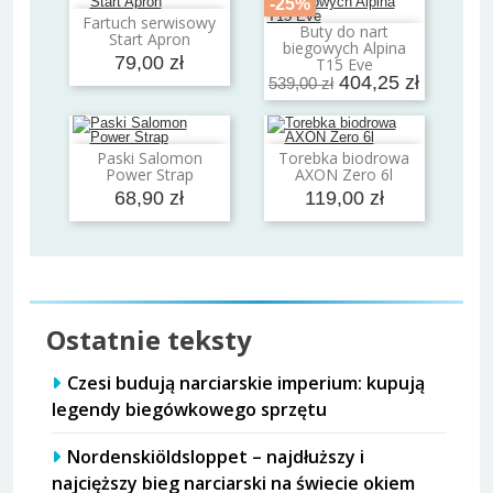
-25%
Fartuch serwisowy
Dodaj do koszyka
Buty do nart
Start Apron
Dodaj do koszyka
biegowych Alpina
79,00 zł
T15 Eve
404,25 zł
539,00 zł
Paski Salomon
Torebka biodrowa
Dodaj do koszyka
Dodaj do koszyka
Power Strap
AXON Zero 6l
68,90 zł
119,00 zł
Ostatnie teksty
Czesi budują narciarskie imperium: kupują
legendy biegówkowego sprzętu
Nordenskiöldsloppet – najdłuższy i
najcięższy bieg narciarski na świecie okiem