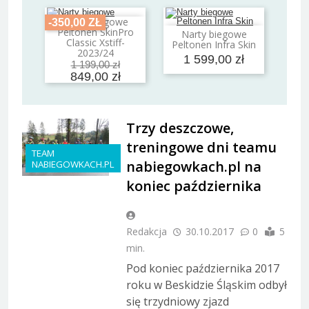
Narty biegowe
-350,00 ZŁ
Dodaj do koszyka
Peltonen SkinPro
Narty biegowe
Dodaj do koszyka
Classic Xstiff-
Peltonen Infra Skin
2023/24
1 599,00 zł
1 199,00 zł
849,00 zł
Trzy deszczowe,
treningowe dni teamu
TEAM
nabiegowkach.pl na
NABIEGOWKACH.PL
koniec października
Redakcja
30.10.2017
0
5
min.
Pod koniec października 2017
roku w Beskidzie Śląskim odbył
się trzydniowy zjazd