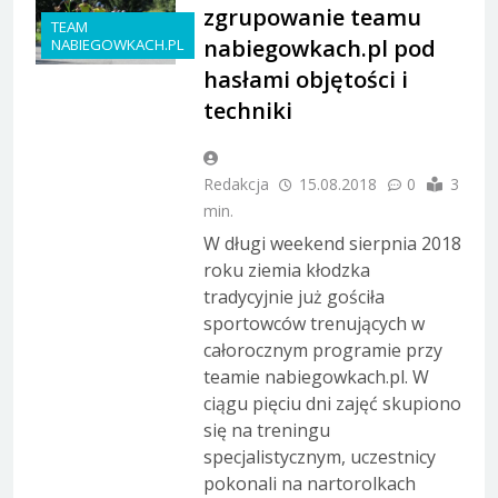
zgrupowanie teamu
TEAM
nabiegowkach.pl pod
NABIEGOWKACH.PL
hasłami objętości i
techniki
Redakcja
15.08.2018
0
3
min.
W długi weekend sierpnia 2018
roku ziemia kłodzka
tradycyjnie już gościła
sportowców trenujących w
całorocznym programie przy
teamie nabiegowkach.pl. W
ciągu pięciu dni zajęć skupiono
się na treningu
specjalistycznym, uczestnicy
pokonali na nartorolkach