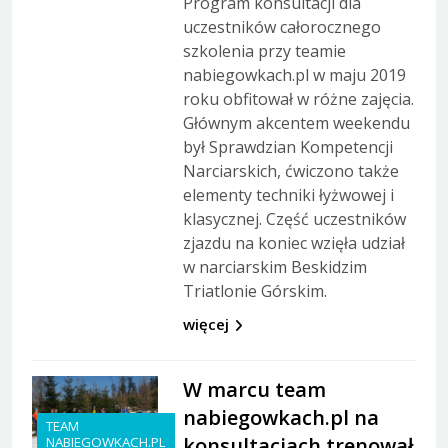
Program konsultacji dla
uczestników całorocznego
szkolenia przy teamie
nabiegowkach.pl w maju 2019
roku obfitował w różne zajęcia.
Głównym akcentem weekendu
był Sprawdzian Kompetencji
Narciarskich, ćwiczono także
elementy techniki łyżwowej i
klasycznej. Część uczestników
zjazdu na koniec wzięła udział
w narciarskim Beskidzim
Triatlonie Górskim.
więcej
W marcu team
nabiegowkach.pl na
TEAM
konsultacjach trenował
NABIEGOWKACH.PL