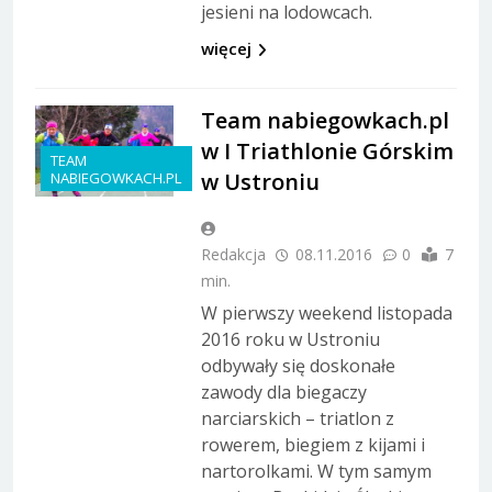
jesieni na lodowcach.
więcej
Team nabiegowkach.pl
w I Triathlonie Górskim
TEAM
w Ustroniu
NABIEGOWKACH.PL
Redakcja
08.11.2016
0
7
min.
W pierwszy weekend listopada
2016 roku w Ustroniu
odbywały się doskonałe
zawody dla biegaczy
narciarskich – triatlon z
rowerem, biegiem z kijami i
nartorolkami. W tym samym