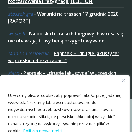
rozczarowania i rezygnacji [FELIETON]
staszek gra
-
Warunki na trasach 17 grudnia 2020
[RAPORT]
wososh
-
Na polskich trasach biegowych wirusa się
nie obawiają, trasy będą przygotowywane
Monika Ciesłowska
-
Paprsek – „drugie Jakuszyce”
w „czeskich Bieszczadach”
ziaro
-
Paprsek – „drugie Jakuszyce” w „czeskich
Bieszczadach”
Zaakceptuj ciastezka
Używamy plików cookie, aby poprawić jakość przeglądania,
wyświetlać reklamy lub treści dostosowane do
indywidualnych potrzeb użytkowników oraz analizować
ruch na stronie. Kliknięcie przycisku „Akceptuj wszystkie”
oznacza zgodę na wykorzystywanie przez nas plików
Copyright © 2010-2026 nabiegowkach.pl
cookie.
Polityka prywatności