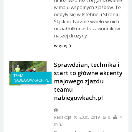
umożliwiło też zorganizowanie
w maju wspólnych zjazdów. Te
odbyły się w Istebnej i Stroniu
Śląskim. Łącznie wzięło w nich
udział kilkunastu zawodników
naszej drużyny.
więcej
Sprawdzian, technika i
start to główne akcenty
TEAM
majowego zjazdu
NABIEGOWKACH.PL
teamu
nabiegowkach.pl
Redakcja
20.05.2019
0
4
min.