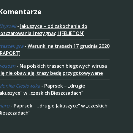
Komentarze
Zbyszek
-
Jakuszyce – od zakochania do
rozczarowania i rezygnacji [FELIETON]
staszek gra
-
Warunki na trasach 17 grudnia 2020
[RAPORT]
wososh
-
Na polskich trasach biegowych wirusa
się nie obawiają, trasy będą przygotowywane
Monika Ciesłowska
-
Paprsek – „drugie
Jakuszyce” w „czeskich Bieszczadach”
ziaro
-
Paprsek – „drugie Jakuszyce” w „czeskich
Bieszczadach”