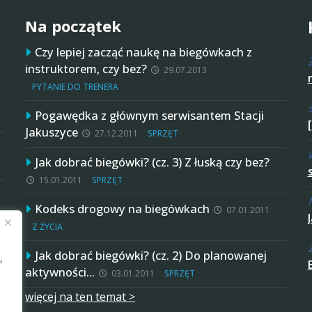
Na początek
Czy lepiej zacząć naukę na biegówkach z
instruktorem, czy bez?
29.07.2013
PYTANIE DO TRENERA
Pogawędka z głównym serwisantem Stacji
Jakuszyce
27.12.2011
SPRZĘT
Jak dobrać biegówki? (cz. 3) Z łuską czy bez?
15.01.2011
SPRZĘT
Kodeks drogowy na biegówkach
07.01.2011
Z ŻYCIA
Jak dobrać biegówki? (cz. 2) Do planowanej
,
aktywności…
03.01.2011
SPRZĘT
więcej na ten temat >