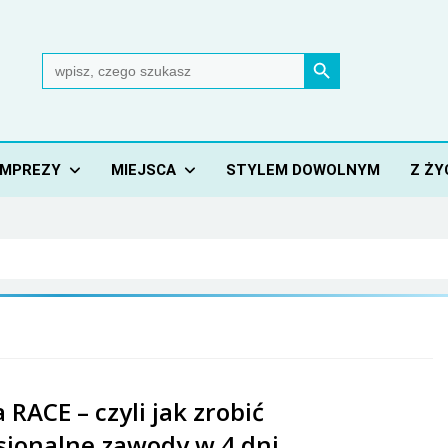
Search Button
Search
for:
IMPREZY
MIEJSCA
STYLEM DOWOLNYM
Z ŻY
 RACE – czyli jak zrobić
sjonalne zawody w 4 dni