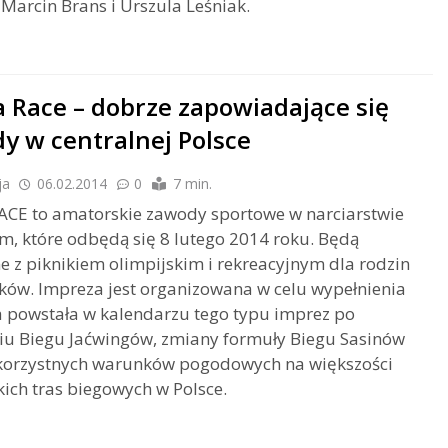
 Marcin Brans i Urszula Leśniak.
a Race – dobrze zapowiadające się
y w centralnej Polsce
ja
06.02.2014
0
7 min.
ACE to amatorskie zawody sportowe w narciarstwie
, które odbędą się 8 lutego 2014 roku. Będą
e z piknikiem olimpijskim i rekreacyjnym dla rodzin
ów. Impreza jest organizowana w celu wypełnienia
ka powstała w kalendarzu tego typu imprez po
iu Biegu Jaćwingów, zmiany formuły Biegu Sasinów
ekorzystnych warunków pogodowych na większości
kich tras biegowych w Polsce.