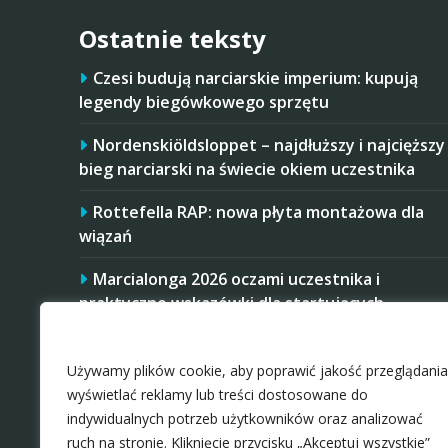
Ostatnie teksty
Czesi budują narciarskie imperium: kupują
legendy biegówkowego sprzętu
Nordenskiöldsloppet – najdłuższy i najcięższy
bieg narciarski na świecie okiem uczestnika
Rottefella RAP: nowa płyta montażowa dla
wiązań
Marcialonga 2026 oczami uczestnika i
praktyczne wskazówki dla startujących
Zaakceptuj ciastezka
Startujesz w Mistrzostwach Polski Amatorów
w 2026 roku? Masz trudniej, niż niektórzy
Używamy plików cookie, aby poprawić jakość przeglądania
rywale
wyświetlać reklamy lub treści dostosowane do
indywidualnych potrzeb użytkowników oraz analizować
ruch na stronie. Kliknięcie przycisku „Akceptuj wszystkie”