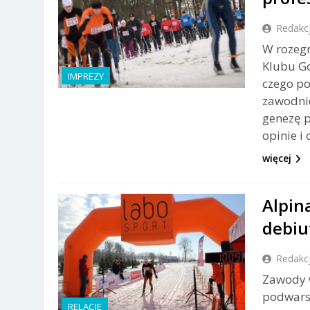
Redakc
W rozegr
Klubu Go
IMPREZY
czego po
zawodnic
genezę 
opinie i
więcej
Alpin
debiut
Redakc
Zawody 
podwars
RELACJE