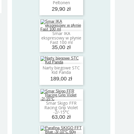
Peltonen
29,90 zł
Smar IKA
Dodaj do koszyka
ekspresowy w płynie
Fast 100 ml
35,00 zł
Narty biegowe STC
Dodaj do koszyka
Kid Panda
189,00 zł
Smar Skigo FFR
Dodaj do koszyka
Racing Grip Violet
-2/-15°C
63,00 zł