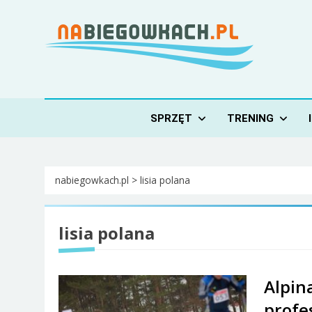
Skip
to
content
Nabiegowkach.pl
portal miłośników narciarstwa biegowego
SPRZĘT
TRENING
nabiegowkach.pl
>
lisia polana
lisia polana
Alpina
profe