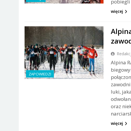
pobiegli
więcej
Alpin
zawod
Redakc
Alpina R
biegowym
ZAPOWIEDZI
połączon
zawodnik
luki, ja
odwołan
oraz ni
narciars
więcej