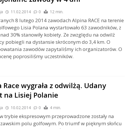
ja
11.02.2014
0
12 min.
anych 8 lutego 2014 zawodach Alpina RACE na terenie
lfowego Lisia Polana wystartowało 63 zawodników, z
nad 30% stanowiły kobiety. Ze zwzględu na odwilż
y pobiegli na dystansie skróconym do 3,4 km. O
powatania zawodów zapytaliśmy ich organizatorów. O
 ocenę poprosiliśmy uczestników.
a Race wygrała z odwilżą. Udany
 na Lisiej Polanie
ja
10.02.2014
0
4 min.
w trybie ekspresowym przeprowadzone zostały na
zawskim polu golfowym. Po triumf w pięknym słońcu