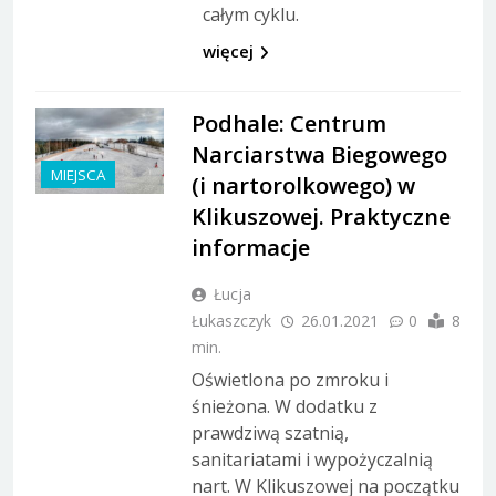
całym cyklu.
więcej
Podhale: Centrum
Narciarstwa Biegowego
MIEJSCA
(i nartorolkowego) w
Klikuszowej. Praktyczne
informacje
Łucja
Łukaszczyk
26.01.2021
0
8
min.
Oświetlona po zmroku i
śnieżona. W dodatku z
prawdziwą szatnią,
sanitariatami i wypożyczalnią
nart. W Klikuszowej na początku