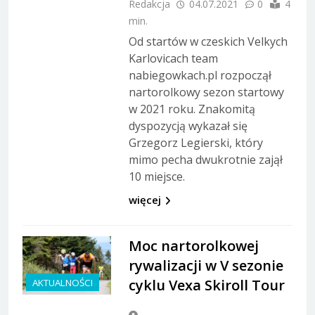
Redakcja
04.07.2021
0
4
min.
Od startów w czeskich Velkych
Karlovicach team
nabiegowkach.pl rozpoczął
nartorolkowy sezon startowy
w 2021 roku. Znakomitą
dyspozycją wykazał się
Grzegorz Legierski, który
mimo pecha dwukrotnie zajął
10 miejsce.
więcej
Moc nartorolkowej
rywalizacji w V sezonie
cyklu Vexa Skiroll Tour
AKTUALNOŚCI