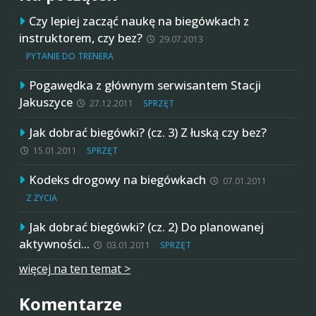
Czy lepiej zacząć naukę na biegówkach z
instruktorem, czy bez?
29.07.2013
PYTANIE DO TRENERA
Pogawędka z głównym serwisantem Stacji
Jakuszyce
27.12.2011
SPRZĘT
Jak dobrać biegówki? (cz. 3) Z łuską czy bez?
15.01.2011
SPRZĘT
Kodeks drogowy na biegówkach
07.01.2011
Z ŻYCIA
Jak dobrać biegówki? (cz. 2) Do planowanej
aktywności…
03.01.2011
SPRZĘT
więcej na ten temat >
Komentarze