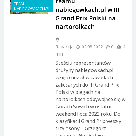
teamu
TEAM
nabiegowkach.pl w III
NABIEGOWKACH.PL
Grand Prix Polski na
nartorolkach
Redakcja
02.08.2022
0
4
min.
Sześciu reprezentantów
drużyny nabiegowkach.pl
wzięło udział w zawodach
zaliczanych do III Grand Prix
Polski w biegach na
nartorolkach odbywające się w
Górach Sowich w ostatni
weekend lipca 2022 roku. Do
klasyfikacji Grand Prix weszły
trzy osoby – Grzegorz
Legierski, Władysław