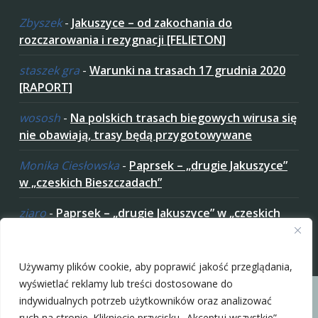
Zbyszek
-
Jakuszyce – od zakochania do
rozczarowania i rezygnacji [FELIETON]
staszek gra
-
Warunki na trasach 17 grudnia 2020
[RAPORT]
wososh
-
Na polskich trasach biegowych wirusa się
nie obawiają, trasy będą przygotowywane
Monika Ciesłowska
-
Paprsek – „drugie Jakuszyce”
w „czeskich Bieszczadach”
ziaro
-
Paprsek – „drugie Jakuszyce” w „czeskich
Bieszczadach”
Zaakceptuj ciastezka
Używamy plików cookie, aby poprawić jakość przeglądania,
wyświetlać reklamy lub treści dostosowane do
indywidualnych potrzeb użytkowników oraz analizować
ruch na stronie. Kliknięcie przycisku „Akceptuj wszystkie”