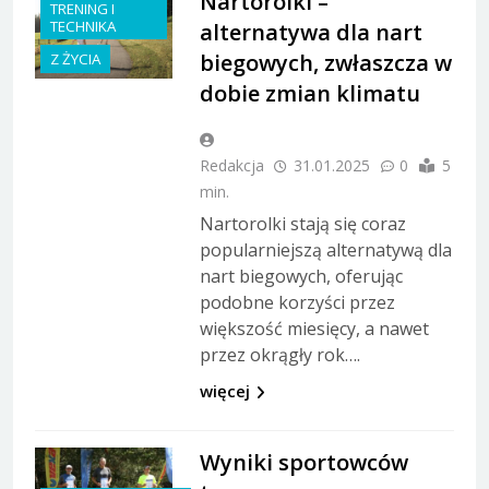
Nartorolki –
TRENING I
TECHNIKA
alternatywa dla nart
biegowych, zwłaszcza w
Z ŻYCIA
dobie zmian klimatu
Redakcja
31.01.2025
0
5
min.
Nartorolki stają się coraz
popularniejszą alternatywą dla
nart biegowych, oferując
podobne korzyści przez
większość miesięcy, a nawet
przez okrągły rok….
więcej
Wyniki sportowców