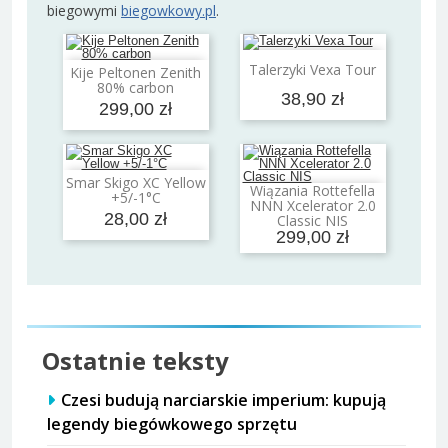
biegowymi
biegowkowy.pl
.
Dodaj do koszyka
Talerzyki Vexa Tour
Kije Peltonen Zenith
Dodaj do koszyka
80% carbon
38,90 zł
299,00 zł
Smar Skigo XC Yellow
Dodaj do koszyka
Wiązania Rottefella
+5/-1°C
Dodaj do koszyka
NNN Xcelerator 2.0
28,00 zł
Classic NIS
299,00 zł
Ostatnie teksty
Czesi budują narciarskie imperium: kupują
legendy biegówkowego sprzętu