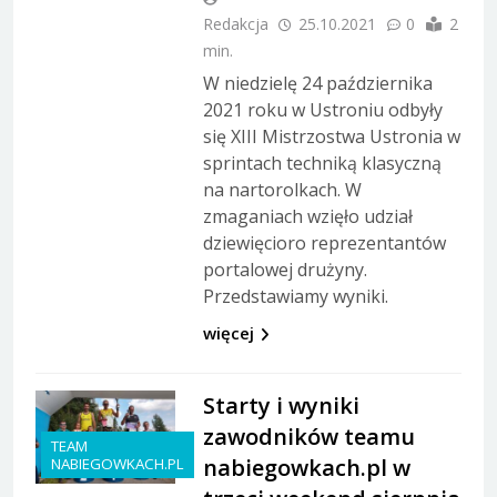
Redakcja
25.10.2021
0
2
min.
W niedzielę 24 października
2021 roku w Ustroniu odbyły
się XIII Mistrzostwa Ustronia w
sprintach techniką klasyczną
na nartorolkach. W
zmaganiach wzięło udział
dziewięcioro reprezentantów
portalowej drużyny.
Przedstawiamy wyniki.
więcej
Starty i wyniki
zawodników teamu
TEAM
nabiegowkach.pl w
NABIEGOWKACH.PL