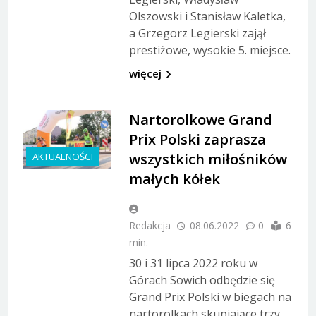
Olszowski i Stanisław Kaletka,
a Grzegorz Legierski zajął
prestiżowe, wysokie 5. miejsce.
więcej
Nartorolkowe Grand
Prix Polski zaprasza
wszystkich miłośników
AKTUALNOŚCI
małych kółek
Redakcja
08.06.2022
0
6
min.
30 i 31 lipca 2022 roku w
Górach Sowich odbędzie się
Grand Prix Polski w biegach na
nartorolkach skupiające trzy