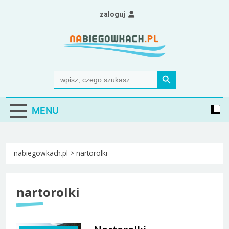
Skip
zaloguj
to
content
Nabiegowkach.pl
portal miłośników narciarstwa biegowego
Search Button
Search
for:
MENU
nabiegowkach.pl
>
nartorolki
nartorolki