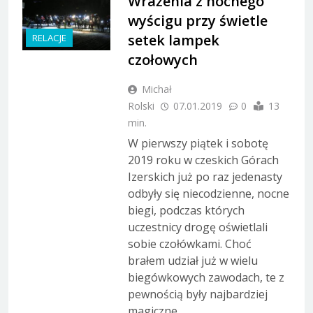
Wrażenia z nocnego
wyścigu przy świetle
setek lampek
RELACJE
czołowych
Michał
Rolski
07.01.2019
0
13
min.
W pierwszy piątek i sobotę
2019 roku w czeskich Górach
Izerskich już po raz jedenasty
odbyły się niecodzienne, nocne
biegi, podczas których
uczestnicy drogę oświetlali
sobie czołówkami. Choć
brałem udział już w wielu
biegówkowych zawodach, te z
pewnością były najbardziej
magiczne.