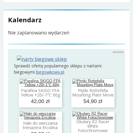
Kalendarz
Nie zaplanowano wydarzeń
Sprawdź ofertę popularnego sklepu z nartami
biegowymi
biegowkowy.pl
.
Parafina SKIGO FFA
Płytki Rottefella
Dodaj do koszyka
Dodaj do koszyka
Yellow +20/-1°C 60g
Mounting Plate Move
42,00 zł
54,90 zł
Okulary R2 Racer
Haki do wieszania
Dodaj do koszyka
Dodaj do koszyka
White
trenażera Ercolina
Fotochromowe