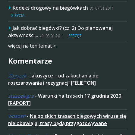
Kodeks drogowy na biegówkach
07.01.2011
Z ŻYCIA
Jak dobrać biegówki? (cz. 2) Do planowanej
aktywności…
03.01.2011
SPRZĘT
więcej na ten temat >
Komentarze
Zbyszek
-
Jakuszyce – od zakochania do
rozczarowania i rezygnacji [FELIETON]
staszek gra
-
Warunki na trasach 17 grudnia 2020
[RAPORT]
wososh
-
Na polskich trasach biegowych wirusa się
nie obawiają, trasy będą przygotowywane