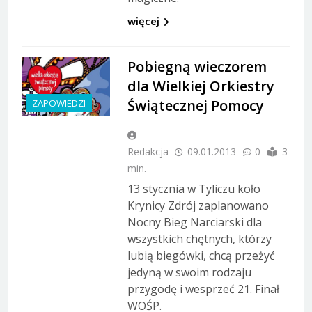
więcej
Pobiegną wieczorem
dla Wielkiej Orkiestry
Świątecznej Pomocy
ZAPOWIEDZI
Redakcja
09.01.2013
0
3
min.
13 stycznia w Tyliczu koło
Krynicy Zdrój zaplanowano
Nocny Bieg Narciarski dla
wszystkich chętnych, którzy
lubią biegówki, chcą przeżyć
jedyną w swoim rodzaju
przygodę i wesprzeć 21. Finał
WOŚP.