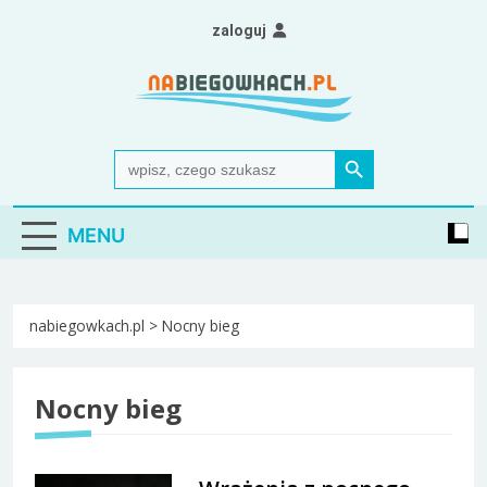
Skip
zaloguj
to
content
Nabiegowkach.pl
portal miłośników narciarstwa biegowego
Search Button
Search
for:
MENU
nabiegowkach.pl
>
Nocny bieg
Nocny bieg