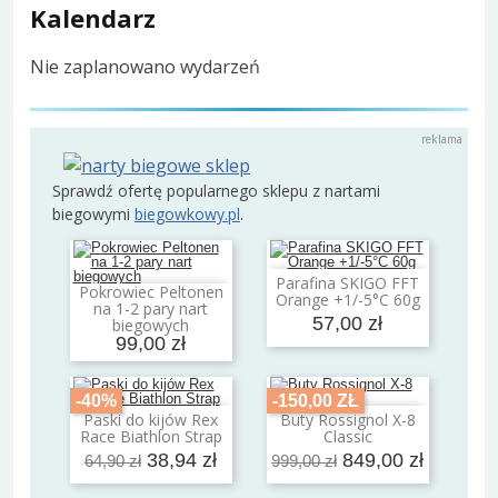
Kalendarz
Nie zaplanowano wydarzeń
Sprawdź ofertę popularnego sklepu z nartami
biegowymi
biegowkowy.pl
.
Parafina SKIGO FFT
Dodaj do koszyka
Pokrowiec Peltonen
Orange +1/-5°C 60g
Dodaj do koszyka
na 1-2 pary nart
57,00 zł
biegowych
99,00 zł
-40%
-150,00 ZŁ
Paski do kijów Rex
Buty Rossignol X-8
Dodaj do koszyka
Dodaj do koszyka
Race Biathlon Strap
Classic
38,94 zł
849,00 zł
64,90 zł
999,00 zł