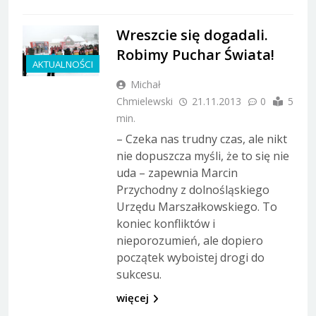
Wreszcie się dogadali.
Robimy Puchar Świata!
AKTUALNOŚCI
Michał
Chmielewski
21.11.2013
0
5
min.
– Czeka nas trudny czas, ale nikt
nie dopuszcza myśli, że to się nie
uda – zapewnia Marcin
Przychodny z dolnośląskiego
Urzędu Marszałkowskiego. To
koniec konfliktów i
nieporozumień, ale dopiero
początek wyboistej drogi do
sukcesu.
więcej