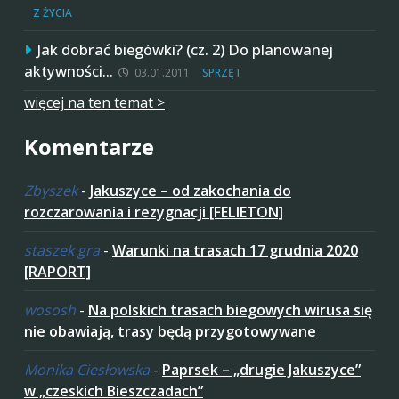
Z ŻYCIA
Jak dobrać biegówki? (cz. 2) Do planowanej
aktywności…
03.01.2011
SPRZĘT
więcej na ten temat >
Komentarze
Zbyszek
-
Jakuszyce – od zakochania do
rozczarowania i rezygnacji [FELIETON]
staszek gra
-
Warunki na trasach 17 grudnia 2020
[RAPORT]
wososh
-
Na polskich trasach biegowych wirusa się
nie obawiają, trasy będą przygotowywane
Monika Ciesłowska
-
Paprsek – „drugie Jakuszyce”
w „czeskich Bieszczadach”