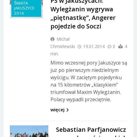
PŚ w Jakuszycach:
ŚWIATA
Wylegżanin wygrywa
JAKUSZYCE
2014
„piętnastkę”, Angerer
pojedzie do Soczi
Michał
Chmielewski
19.01.2014
0
4
min.
Mimo wczesnej pory Jakuszyce są
już po pierwszym niedzielnym
wyścigu. W zaciętym pojedynku
na 15 kilometrów „klasykiem”
triumfował Maxim Wylegżanin.
Polacy wypadli przeciętnie.
więcej
Sebastian Parfjanowicz