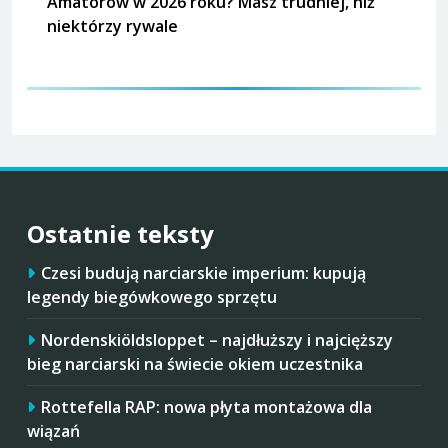
Amatorów w 2026 roku? Masz trudniej, niż
niektórzy rywale
Ostatnie teksty
Czesi budują narciarskie imperium: kupują
legendy biegówkowego sprzętu
Nordenskiöldsloppet – najdłuższy i najcięższy
bieg narciarski na świecie okiem uczestnika
Rottefella RAP: nowa płyta montażowa dla
wiązań