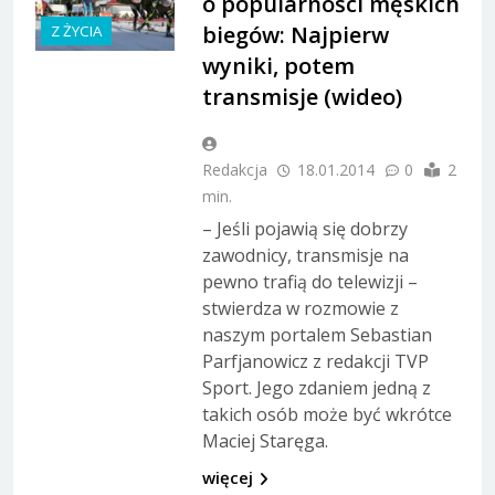
o popularności męskich
biegów: Najpierw
Z ŻYCIA
wyniki, potem
transmisje (wideo)
Redakcja
18.01.2014
0
2
min.
– Jeśli pojawią się dobrzy
zawodnicy, transmisje na
pewno trafią do telewizji –
stwierdza w rozmowie z
naszym portalem Sebastian
Parfjanowicz z redakcji TVP
Sport. Jego zdaniem jedną z
takich osób może być wkrótce
Maciej Staręga.
więcej