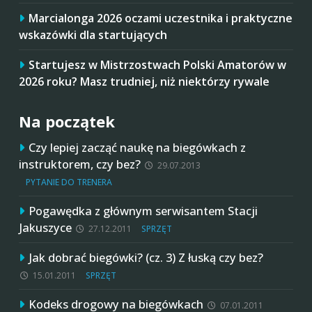
Marcialonga 2026 oczami uczestnika i praktyczne
wskazówki dla startujących
Startujesz w Mistrzostwach Polski Amatorów w
2026 roku? Masz trudniej, niż niektórzy rywale
Na początek
Czy lepiej zacząć naukę na biegówkach z
instruktorem, czy bez?
29.07.2013
PYTANIE DO TRENERA
Pogawędka z głównym serwisantem Stacji
Jakuszyce
27.12.2011
SPRZĘT
Jak dobrać biegówki? (cz. 3) Z łuską czy bez?
15.01.2011
SPRZĘT
Kodeks drogowy na biegówkach
07.01.2011