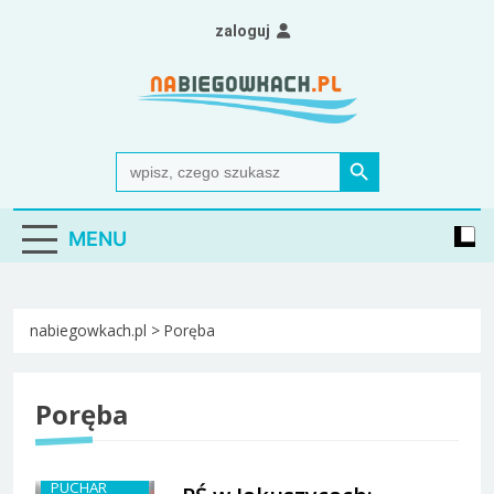
Skip
zaloguj
to
content
Nabiegowkach.pl
portal miłośników narciarstwa biegowego
Search Button
Search
for:
MENU
nabiegowkach.pl
>
Poręba
Poręba
PUCHAR