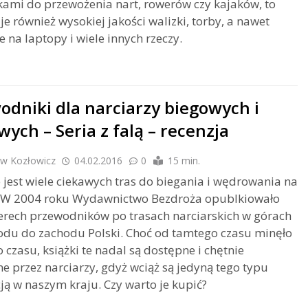
ami do przewożenia nart, rowerów czy kajaków, to
e również wysokiej jakości walizki, torby, a nawet
 na laptopy i wiele innych rzeczy.
odniki dla narciarzy biegowych i
wych – Seria z falą – recenzja
aw Kozłowicz
04.02.2016
0
15 min.
 jest wiele ciekawych tras do biegania i wędrowania na
. W 2004 roku Wydawnictwo Bezdroża opublkiowało
terech przewodników po trasach narciarskich w górach
du do zachodu Polski. Choć od tamtego czasu minęło
o czasu, książki te nadal są dostępne i chętnie
 przez narciarzy, gdyż wciąż są jedyną tego typu
ją w naszym kraju. Czy warto je kupić?