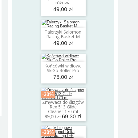
różowa
49,00 zł
Talerzyki Salomon
Dodaj do koszyka
Racing Basket M
49,00 zł
Końcówki widiowe
Dodaj do koszyka
SkiGo Roller Pro
75,00 zł
-30%
Zmywacz do ślizgów
Dodaj do koszyka
Rex 513 Glide
Cleaner 170 ml
69,30 zł
99,00 zł
-30%