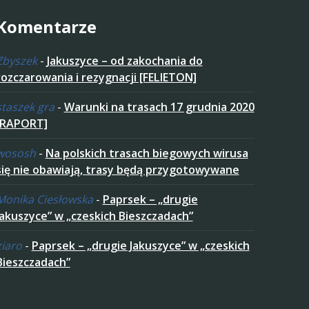
Komentarze
Zbyszek
-
Jakuszyce – od zakochania do
rozczarowania i rezygnacji [FELIETON]
staszek gra
-
Warunki na trasach 17 grudnia 2020
[RAPORT]
wososh
-
Na polskich trasach biegowych wirusa
się nie obawiają, trasy będą przygotowywane
Monika Ciesłowska
-
Paprsek – „drugie
Jakuszyce” w „czeskich Bieszczadach”
ziaro
-
Paprsek – „drugie Jakuszyce” w „czeskich
Bieszczadach”