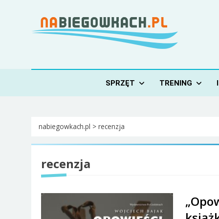
Skip
to
content
Nabiegowkach.pl
portal miłośników narciarstwa biegowego
SPRZĘT
TRENING
nabiegowkach.pl
>
recenzja
recenzja
„Opow
książk