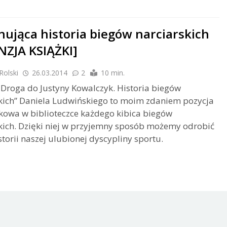
nująca historia biegów narciarskich
NZJA KSIĄŻKI]
Rolski
26.03.2014
2
10 min.
„Droga do Justyny Kowalczyk. Historia biegów
kich” Daniela Ludwińskiego to moim zdaniem pozycja
owa w biblioteczce każdego kibica biegów
kich. Dzięki niej w przyjemny sposób możemy odrobić
istorii naszej ulubionej dyscypliny sportu.