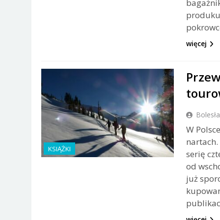
bagażnik
produkuj
pokrowce
więcej
Przew
touro
Bolesł
W Polsce
nartach
KSIĄŻKI
serię cz
od wscho
już spor
kupowane
publikac
więcej