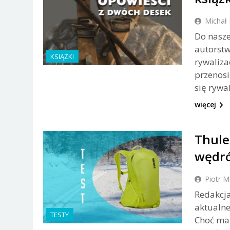
Michał 
Do nasze
autorstw
KSIĄŻKI
rywalizac
przenosi
się rywa
więcej
Thule
wędró
Piotr 
Redakcja
aktualne
TESTY
Choć mar