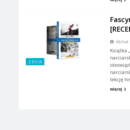
Fascy
[RECE
Michał 
Książka 
narciars
Z ŻYCIA
obowiązk
narciars
lekcję h
więcej