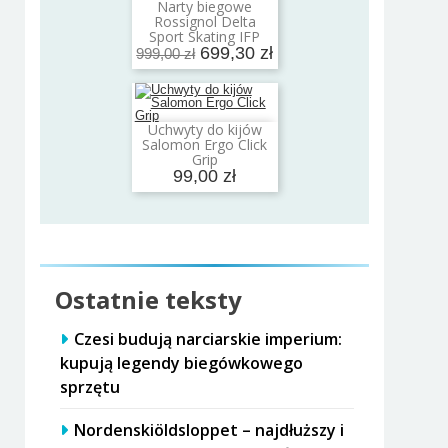
Narty biegowe
Dodaj do koszyka
Rossignol Delta
Sport Skating IFP
699,30 zł
999,00 zł
Uchwyty do kijów
Dodaj do koszyka
Salomon Ergo Click
Grip
99,00 zł
Ostatnie teksty
Czesi budują narciarskie imperium:
kupują legendy biegówkowego
sprzętu
Nordenskiöldsloppet – najdłuższy i