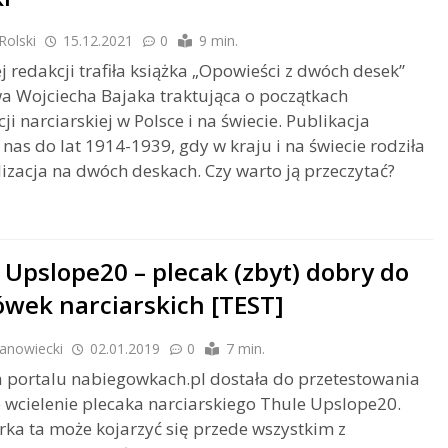
Rolski
15.12.2021
0
9 min.
j redakcji trafiła książka „Opowieści z dwóch desek”
a Wojciecha Bajaka traktująca o początkach
ji narciarskiej w Polsce i na świecie. Publikacja
 nas do lat 1914-1939, gdy w kraju i na świecie rodziła
lizacja na dwóch deskach. Czy warto ją przeczytać?
 Upslope20 – plecak (zbyt) dobry do
wek narciarskich [TEST]
Manowiecki
02.01.2019
0
7 min.
 portalu nabiegowkach.pl dostała do przetestowania
 wcielenie plecaka narciarskiego Thule Upslope20.
ka ta może kojarzyć się przede wszystkim z