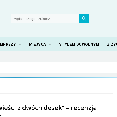
Search Button
Search
for:
IMPREZY
MIEJSCA
STYLEM DOWOLNYM
Z ŻY
ieści z dwóch desek” – recenzja
i