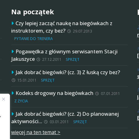
Na początek
Czy lepiej zacząć naukę na biegówkach z
instruktorem, czy bez?
29.07.2013
PYTANIE DO TRENERA
Pogawędka z głównym serwisantem Stacji
Jakuszyce
27.12.2011
SPRZĘT
Jak dobrać biegówki? (cz. 3) Z łuską czy bez?
15.01.2011
SPRZĘT
Kodeks drogowy na biegówkach
07.01.2011
Z ŻYCIA
Jak dobrać biegówki? (cz. 2) Do planowanej
,
aktywności…
03.01.2011
SPRZĘT
więcej na ten temat >