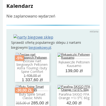
Kalendarz
Nie zaplanowano wydarzeń
Sprawdź ofertę popularnego sklepu z nartami
biegowymi
biegowkowy.pl
.
-5%
Zestaw nart
Rękawiczki Peltonen
Dodaj do koszyka
Dodaj do koszyka
biegowych Peltonen
Kuusamo
Astra Touring i buty
139,00 zł
Spine Comfort
1 408,00 zł
1 337,60 zł
-30,00 ZŁ
Buty Spine Smart
Parafina SKIGO FFA
Dodaj do koszyka
Dodaj do koszyka
Classic NNN
Orange +1/-5°C 60g
285,00 zł
42,00 zł
315,00 zł