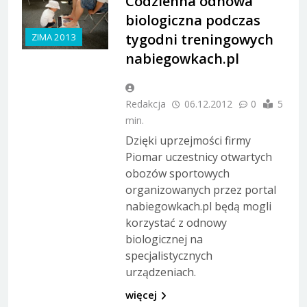
Codzienna odnowa
biologiczna podczas
tygodni treningowych
ZIMA 2013
nabiegowkach.pl
Redakcja
06.12.2012
0
5
min.
Dzięki uprzejmości firmy
Piomar uczestnicy otwartych
obozów sportowych
organizowanych przez portal
nabiegowkach.pl będą mogli
korzystać z odnowy
biologicznej na
specjalistycznych
urządzeniach.
więcej