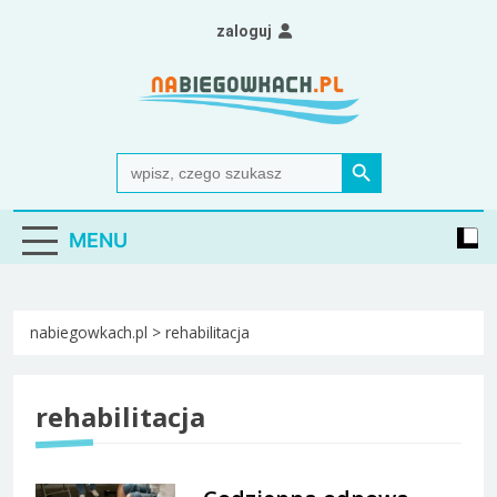
Skip
zaloguj
to
content
Nabiegowkach.pl
portal miłośników narciarstwa biegowego
Search Button
Search
for:
MENU
nabiegowkach.pl
>
rehabilitacja
rehabilitacja