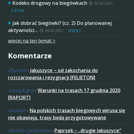
Kodeks drogowy na biegówkach
07.01.2011
Z ŻYCIA
Jak dobrać biegówki? (cz. 2) Do planowanej
aktywności…
03.01.2011
SPRZĘT
więcej na ten temat >
Komentarze
Zbyszek
-
Jakuszyce – od zakochania do
rozczarowania i rezygnacji [FELIETON]
staszek gra
-
Warunki na trasach 17 grudnia 2020
[RAPORT]
wososh
-
Na polskich trasach biegowych wirusa się
nie obawiają, trasy będą przygotowywane
Monika Ciesłowska
-
Paprsek – „drugie Jakuszyce”