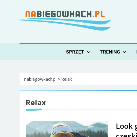
Skip
to
content
Nabiegowkach.pl
portal miłośników narciarstwa biegowego
SPRZĘT
TRENING
nabiegowkach.pl
>
Relax
Relax
Look 
czeski