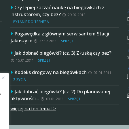
Czy lepiej zacząć naukę na biegówkach z
instruktorem, czy bez?
29.07.2013
PYTANIE DO TRENERA
Pogawędka z głównym serwisantem Stacji
Jakuszyce
27.12.2011
SPRZĘT
Jak dobrać biegówki? (cz. 3) Z łuską czy bez?
15.01.2011
SPRZĘT
Kodeks drogowy na biegówkach
07.01.2011
Z ŻYCIA
Jak dobrać biegówki? (cz. 2) Do planowanej
,
aktywności…
03.01.2011
SPRZĘT
więcej na ten temat >