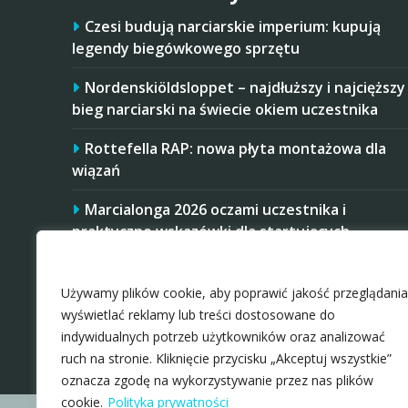
Czesi budują narciarskie imperium: kupują
legendy biegówkowego sprzętu
Nordenskiöldsloppet – najdłuższy i najcięższy
bieg narciarski na świecie okiem uczestnika
Rottefella RAP: nowa płyta montażowa dla
wiązań
Marcialonga 2026 oczami uczestnika i
praktyczne wskazówki dla startujących
Zaakceptuj ciastezka
Startujesz w Mistrzostwach Polski Amatorów
w 2026 roku? Masz trudniej, niż niektórzy
Używamy plików cookie, aby poprawić jakość przeglądania
rywale
wyświetlać reklamy lub treści dostosowane do
indywidualnych potrzeb użytkowników oraz analizować
ruch na stronie. Kliknięcie przycisku „Akceptuj wszystkie”
oznacza zgodę na wykorzystywanie przez nas plików
cookie.
Polityka prywatności