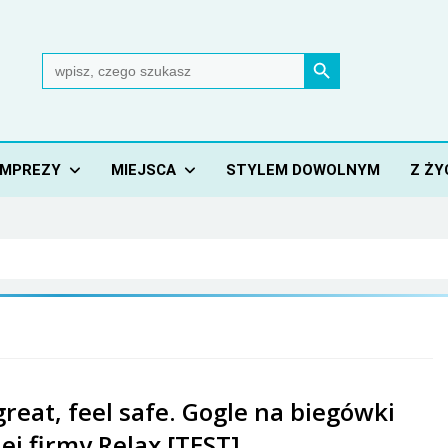
Search Button
Search
for:
IMPREZY
MIEJSCA
STYLEM DOWOLNYM
Z ŻY
great, feel safe. Gogle na biegówki
ej firmy Relax [TEST]