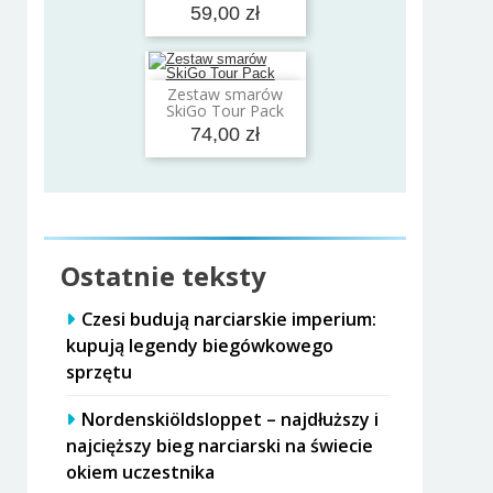
59,00 zł
Zestaw smarów
Dodaj do koszyka
SkiGo Tour Pack
74,00 zł
Ostatnie teksty
Czesi budują narciarskie imperium:
kupują legendy biegówkowego
sprzętu
Nordenskiöldsloppet – najdłuższy i
najcięższy bieg narciarski na świecie
okiem uczestnika