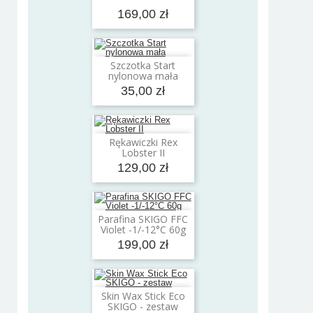
169,00 zł
Szczotka Start
Dodaj do koszyka
nylonowa mała
35,00 zł
Rękawiczki Rex
Dodaj do koszyka
Lobster II
129,00 zł
Parafina SKIGO FFC
Dodaj do koszyka
Violet -1/-12°C 60g
199,00 zł
Skin Wax Stick Eco
Dodaj do koszyka
SKIGO - zestaw