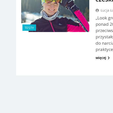
Łucja Ł
„Look gre
ponad 20
TESTY
przeciws
przystał
do narci
praktyce
więcej