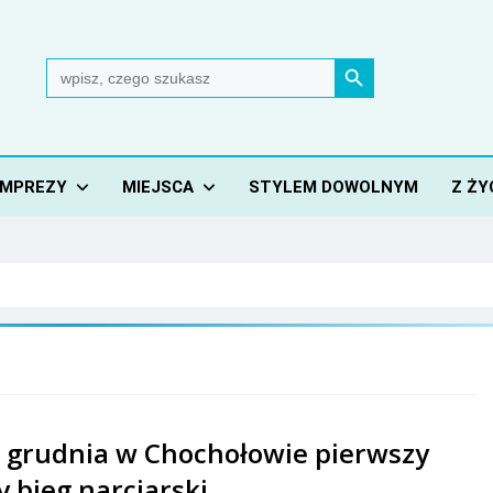
Search Button
Search
for:
IMPREZY
MIEJSCA
STYLEM DOWOLNYM
Z ŻY
5 grudnia w Chochołowie pierwszy
 bieg narciarski