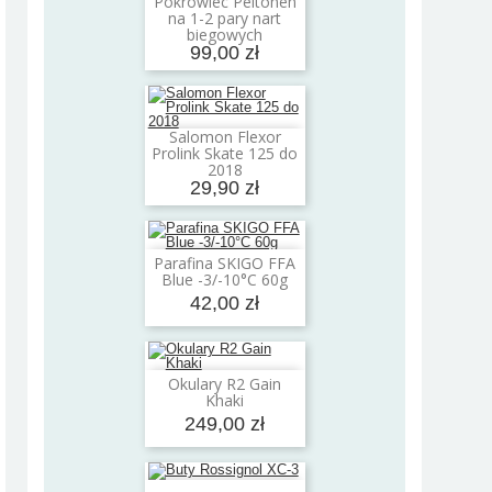
Pokrowiec Peltonen
Dodaj do koszyka
na 1-2 pary nart
biegowych
99,00 zł
Salomon Flexor
Dodaj do koszyka
Prolink Skate 125 do
2018
29,90 zł
Parafina SKIGO FFA
Dodaj do koszyka
Blue -3/-10°C 60g
42,00 zł
Okulary R2 Gain
Dodaj do koszyka
Khaki
249,00 zł