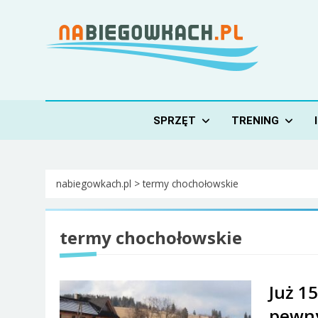
Skip
to
content
Nabiegowkach.pl
portal miłośników narciarstwa biegowego
SPRZĘT
TRENING
nabiegowkach.pl
>
termy chochołowskie
termy chochołowskie
Już 1
pewny