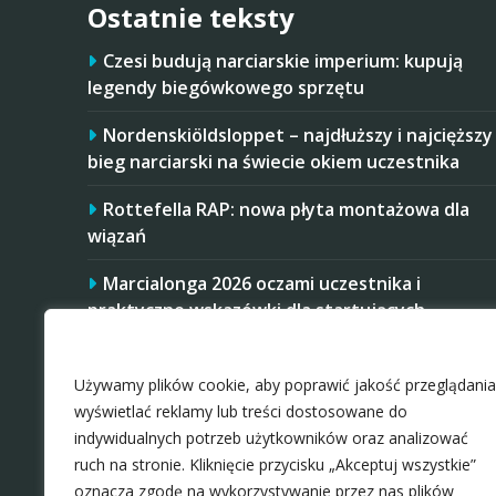
Ostatnie teksty
Czesi budują narciarskie imperium: kupują
legendy biegówkowego sprzętu
Nordenskiöldsloppet – najdłuższy i najcięższy
bieg narciarski na świecie okiem uczestnika
Rottefella RAP: nowa płyta montażowa dla
wiązań
Marcialonga 2026 oczami uczestnika i
praktyczne wskazówki dla startujących
Zaakceptuj ciastezka
Startujesz w Mistrzostwach Polski Amatorów
w 2026 roku? Masz trudniej, niż niektórzy
Używamy plików cookie, aby poprawić jakość przeglądania
rywale
wyświetlać reklamy lub treści dostosowane do
indywidualnych potrzeb użytkowników oraz analizować
ruch na stronie. Kliknięcie przycisku „Akceptuj wszystkie”
oznacza zgodę na wykorzystywanie przez nas plików