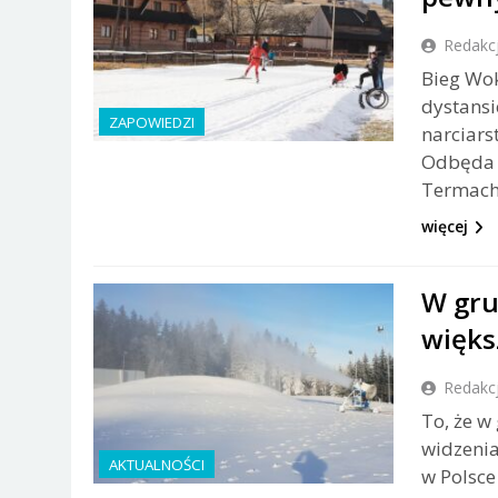
Redakc
Bieg Wok
dystans
ZAPOWIEDZI
narciars
Odbęda s
Termach
więcej
W gru
więks
Redakc
To, że w
widzenia
AKTUALNOŚCI
w Polsce