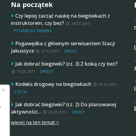
Na początek
Czy lepiej zacząć naukę na biegówkach z
instruktorem, czy bez?
29.07.2013
PYTANIE DO TRENERA
Pogawędka z głównym serwisantem Stacji
Jakuszyce
27.12.2011
SPRZĘT
Jak dobrać biegówki? (cz. 3) Z łuską czy bez?
15.01.2011
SPRZĘT
Kodeks drogowy na biegówkach
07.01.2011
Z ŻYCIA
Jak dobrać biegówki? (cz. 2) Do planowanej
,
aktywności…
03.01.2011
SPRZĘT
więcej na ten temat >