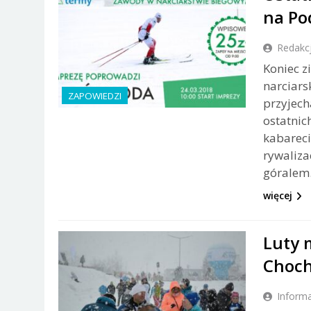
na Po
Redakc
Koniec z
narciars
ZAPOWIEDZI
przyjech
ostatnic
kabareci
rywaliza
góralem
więcej
Luty 
Choch
Inform