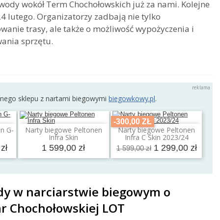
wody wokół Term Chochołowskich już za nami. Kolejne
 24 lutego. Organizatorzy zadbają nie tylko
wanie trasy, ale także o możliwość wypożyczenia i
ania sprzętu.
rnego sklepu z nartami biegowymi
biegowkowy.pl
.
-300,00 ZŁ
n G-
Narty biegowe Peltonen
Narty biegowe Peltonen
a
Dodaj do koszyka
Dodaj do koszyka
Infra Skin
Infra C Skin 2023/24
zł
1 599,00 zł
1 299,00 zł
1 599,00 zł
y w narciarstwie biegowym o
r Chochołowskiej LOT