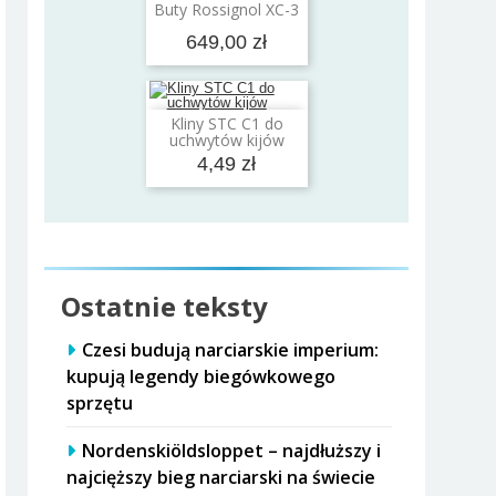
Dodaj do koszyka
Buty Rossignol XC-3
649,00 zł
Kliny STC C1 do
Dodaj do koszyka
uchwytów kijów
4,49 zł
Ostatnie teksty
Czesi budują narciarskie imperium:
kupują legendy biegówkowego
sprzętu
Nordenskiöldsloppet – najdłuższy i
najcięższy bieg narciarski na świecie