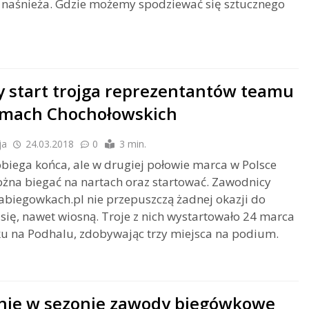
ę naśnieża. Gdzie możemy spodziewać się sztucznego
 start trojga reprezentantów teamu
mach Chochołowskich
ja
24.03.2018
0
3 min.
biega końca, ale w drugiej połowie marca w Polsce
żna biegać na nartach oraz startować. Zawodnicy
biegowkach.pl nie przepuszczą żadnej okazji do
 się, nawet wiosną. Troje z nich wystartowało 24 marca
u na Podhalu, zdobywając trzy miejsca na podium.
nie w sezonie zawody biegówkowe