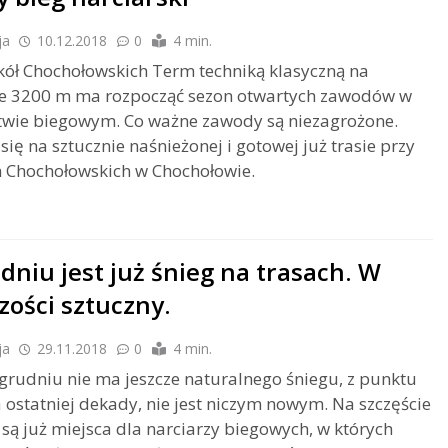
ja
10.12.2018
0
4 min.
ół Chochołowskich Term techniką klasyczną na
ie 3200 m ma rozpocząć sezon otwartych zawodów w
twie biegowym. Co ważne zawody są niezagrożone.
ię na sztucznie naśnieżonej i gotowej już trasie przy
 Chochołowskich w Chochołowie.
dniu jest już śnieg na trasach. W
zości sztuczny.
ja
29.11.2018
0
4 min.
 grudniu nie ma jeszcze naturalnego śniegu, z punktu
 ostatniej dekady, nie jest niczym nowym. Na szczęście
 są już miejsca dla narciarzy biegowych, w których