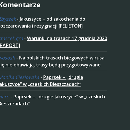
Komentarze
Zbyszek
-
Jakuszyce – od zakochania do
rozczarowania i rezygnacji [FELIETON]
staszek gra
-
Warunki na trasach 17 grudnia 2020
[RAPORT]
wososh
-
Na polskich trasach biegowych wirusa
się nie obawiają, trasy będą przygotowywane
Monika Ciesłowska
-
Paprsek – „drugie
Jakuszyce” w „czeskich Bieszczadach”
ziaro
-
Paprsek – „drugie Jakuszyce” w „czeskich
Bieszczadach”