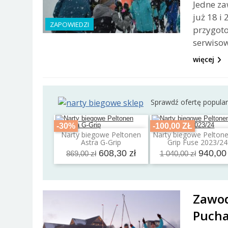
Jedne za
już 18 i
ZAPOWIEDZI
przygoto
serwisow
więcej
Sprawdź ofertę popula
-30%
-100,00 ZŁ
Narty biegowe Peltonen
Narty biegowe Peltone
Dodaj do koszyka
Dodaj do koszyk
Astra G-Grip
Grip Fuse 2023/24
608,30 zł
940,00 
869,00 zł
1 040,00 zł
Zawod
Pucha