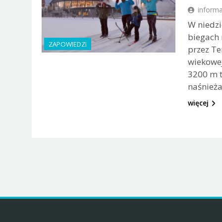
inform
W niedzi
biegach 
ZAPOWIEDZI
przez Te
wiekowe
3200 m t
naśnieża
więcej