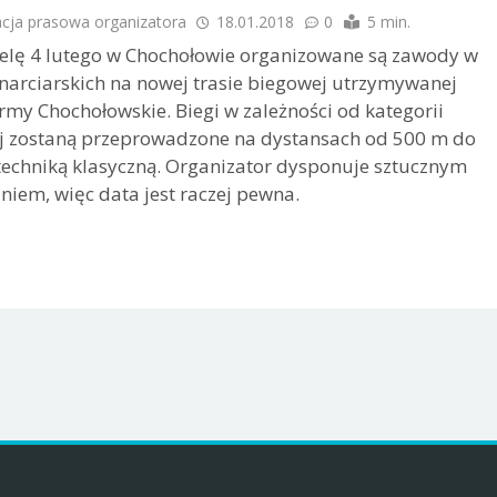
acja prasowa organizatora
18.01.2018
0
5 min.
elę 4 lutego w Chochołowie organizowane są zawody w
narciarskich na nowej trasie biegowej utrzymywanej
rmy Chochołowskie. Biegi w zależności od kategorii
j zostaną przeprowadzone na dystansach od 500 m do
echniką klasyczną. Organizator dysponuje sztucznym
niem, więc data jest raczej pewna.