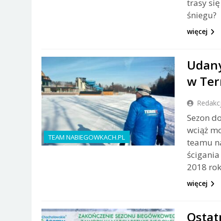
trasy si
śniegu?
więcej
Udany
w Ter
Redakc
Sezon do
wciąż mo
TEAM NABIEGOWKACH.PL
teamu na
ścigania
2018 rok
więcej
Ostat