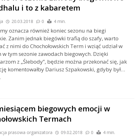
dhalu i to z kabaretem
ja
20.03.2018
0
4 min.
imy oznacza również koniec sezonu na biegi
kie. Zanim jednak biegówki trafią do szafy, warto
ać z nimi do Chochołowskich Term i wziąć udział w
h w tym sezonie zawodach biegowych. Dzięki
arzom z „Ślebody”, będzie można przekonać się, jak
cję komentowałby Dariusz Szpakowski, gdyby był…
.
miesiącem biegowych emocji w
ołowskich Termach
acja prasowa organizatora
09.02.2018
0
4 min.