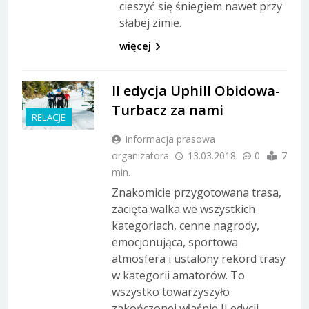
cieszyć się śniegiem nawet przy
słabej zimie.
więcej
II edycja Uphill Obidowa-
Turbacz za nami
RELACJE
informacja prasowa
organizatora
13.03.2018
0
7
min.
Znakomicie przygotowana trasa,
zacięta walka we wszystkich
kategoriach, cenne nagrody,
emocjonująca, sportowa
atmosfera i ustalony rekord trasy
w kategorii amatorów. To
wszystko towarzyszyło
zakończonej właśnie II edycji