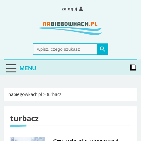
Skip
zaloguj
to
content
Nabiegowkach.pl
portal miłośników narciarstwa biegowego
Search Button
Search
for:
MENU
nabiegowkach.pl
>
turbacz
turbacz