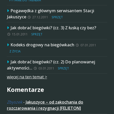
PYTANIE DO TRENERA
Pogawędka z głównym serwisantem Stacji
Jakuszyce
27.12.2011
SPRZĘT
Jak dobrać biegówki? (cz. 3) Z łuską czy bez?
15.01.2011
SPRZĘT
Kodeks drogowy na biegówkach
07.01.2011
Z ŻYCIA
Jak dobrać biegówki? (cz. 2) Do planowanej
aktywności…
03.01.2011
SPRZĘT
więcej na ten temat >
Komentarze
Zbyszek
-
Jakuszyce – od zakochania do
rozczarowania i rezygnacji [FELIETON]