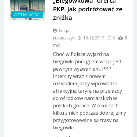
„Biegówkowa” oferta
PKP. Jak podróżować ze
AKTUALNOŚCI
zniżką
Łucja
Łukaszczyk
16.12.2019
0
8
min.
Choć w Polsce wyjazd na
biegówki pociągiem wciąż jest
pewnym wyzwaniem, PKP
Intercity wraz z nowym
rozkładem jazdy wprowadza
atrakcyjną taryfę na przejazdy
do ośrodków narciarskich w
polskich górach. W okolicach
kilku z nich podczas dobrej zimy
przygotowywane są trasy na
biegówki.