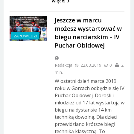
więcej
Jeszcze w marcu
możesz wystartować w
biegu narciarskim – IV
ZAPOWIEDZI
Puchar Obidowej
Redakcja
22.03.2019
0
2
min.
W ostatni dzień marca 2019
roku w Gorcach odbędzie się IV
Puchar Obidowej. Dorośli i
młodzież od 17 lat wystartują w
biegu na dystansie 14 km
techniką dowolną. Dla dzieci
przewidziano krótsze biegi
techniką klasyczną. To