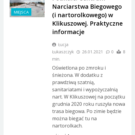
Narciarstwa Biegowego
MIEJSCA
(i nartorolkowego) w
Klikuszowej. Praktyczne
informacje
Łucja
Łukaszczyk
26.01.2021
0
8
min.
Oświetlona po zmroku i
śnieżona. W dodatku z
prawdziwą szatnią,
sanitariatami i wypożyczalnią
nart. W Klikuszowej na początku
grudnia 2020 roku ruszyła nowa
trasa biegowa. Po zimie będzie
można biegać tu na
nartorolkach.