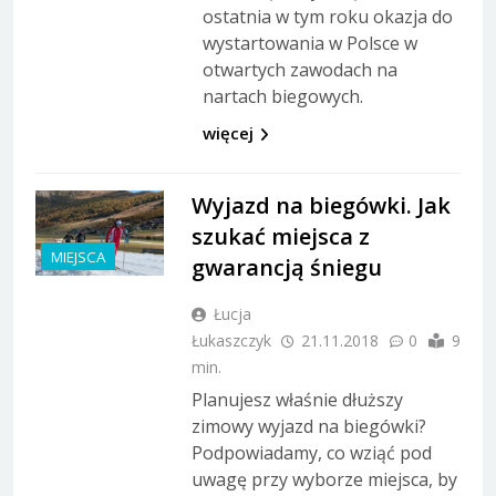
ostatnia w tym roku okazja do
wystartowania w Polsce w
otwartych zawodach na
nartach biegowych.
więcej
Wyjazd na biegówki. Jak
szukać miejsca z
MIEJSCA
gwarancją śniegu
Łucja
Łukaszczyk
21.11.2018
0
9
min.
Planujesz właśnie dłuższy
zimowy wyjazd na biegówki?
Podpowiadamy, co wziąć pod
uwagę przy wyborze miejsca, by