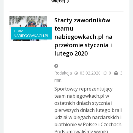
więcej
Starty zawodników
teamu
TEAM
nabiegowkach.pl na
NABIEGOWKACH.PL
przełomie stycznia i
lutego 2020
Redakcja
03.02.2020
0
3
min.
Sportowcy reprezentujący
team nabiegowkach.pl w
ostatnich dniach stycznia i
pierwszych dniach lutego brali
udział w biegach narciarskich i
biathlonie w Polsce i Czechach.
Podsumowaliśmy wyniki.