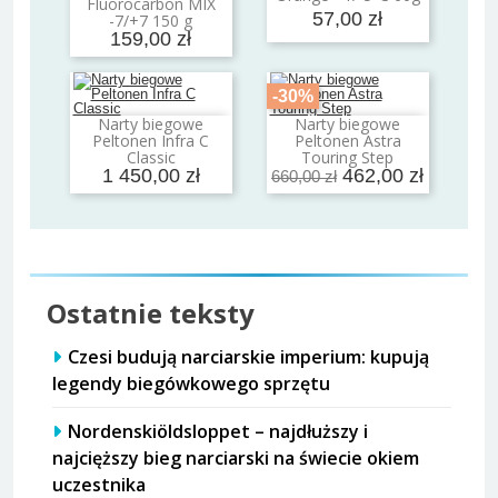
Fluorocarbon MIX
57,00 zł
-7/+7 150 g
159,00 zł
-30%
Narty biegowe
Narty biegowe
Dodaj do koszyka
Dodaj do koszyka
Peltonen Infra C
Peltonen Astra
Classic
Touring Step
1 450,00 zł
462,00 zł
660,00 zł
Ostatnie teksty
Czesi budują narciarskie imperium: kupują
legendy biegówkowego sprzętu
Nordenskiöldsloppet – najdłuższy i
najcięższy bieg narciarski na świecie okiem
uczestnika