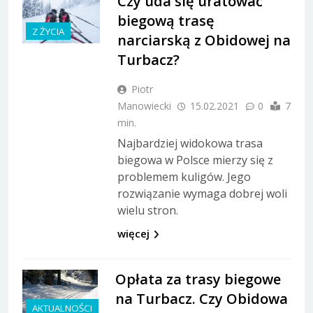
Czy uda się uratować
biegową trasę
Z ŻYCIA
narciarską z Obidowej na
Turbacz?
Piotr
Manowiecki
15.02.2021
0
7
min.
Najbardziej widokowa trasa
biegowa w Polsce mierzy się z
problemem kuligów. Jego
rozwiązanie wymaga dobrej woli
wielu stron.
więcej
Opłata za trasy biegowe
na Turbacz. Czy Obidowa
AKTUALNOŚCI