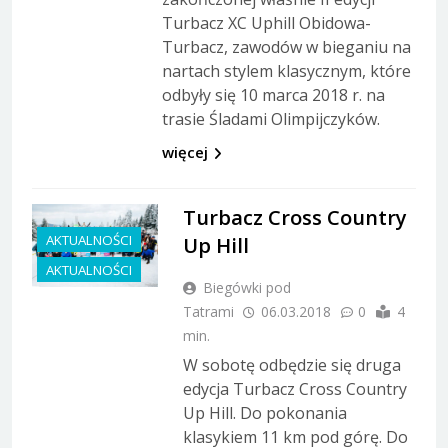
Turbacz XC Uphill Obidowa-
Turbacz, zawodów w bieganiu na
nartach stylem klasycznym, które
odbyły się 10 marca 2018 r. na
trasie Śladami Olimpijczyków.
więcej
Turbacz Cross Country
AKTUALNOŚCI
Up Hill
AKTUALNOŚCI
Biegówki pod
Tatrami
06.03.2018
0
4
min.
W sobotę odbędzie się druga
edycja Turbacz Cross Country
Up Hill. Do pokonania
klasykiem 11 km pod górę. Do