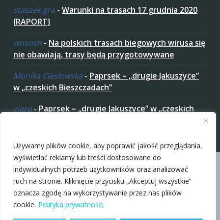
staszek gra
-
Warunki na trasach 17 grudnia 2020
[RAPORT]
wososh
-
Na polskich trasach biegowych wirusa się
nie obawiają, trasy będą przygotowywane
Monika Ciesłowska
-
Paprsek – „drugie Jakuszyce”
w „czeskich Bieszczadach”
ziaro
-
Paprsek – „drugie Jakuszyce” w „czeskich
Bieszczadach”
Zaakceptuj ciastezka
Używamy plików cookie, aby poprawić jakość przeglądania,
wyświetlać reklamy lub treści dostosowane do
indywidualnych potrzeb użytkowników oraz analizować
ruch na stronie. Kliknięcie przycisku „Akceptuj wszystkie”
oznacza zgodę na wykorzystywanie przez nas plików
Copyright © 2010-2026 nabiegowkach.pl
cookie.
Polityka prywatności
O Nas
Regulamin
Patronaty
Polityka Prywatności