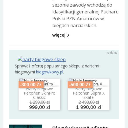
sezonie zawody wchodzą do
klasyfikacji generalnej Pucharu
Polski PZN Amatorów w
biegach narciarskich.
więcej
Sprawdź ofertę popularnego sklepu z nartami
biegowymi
biegowkowy.pl
.
-300,00 ZŁ
-500,00 ZŁ
Narty biegowe
Narty biegowe
Dodaj do koszyka
Dodaj do koszyka
Peltonen SkinPro
Peltonen Supra X
Classic
Skate
1 299,00 zł
2 490,00 zł
999,00 zł
1 990,00 zł