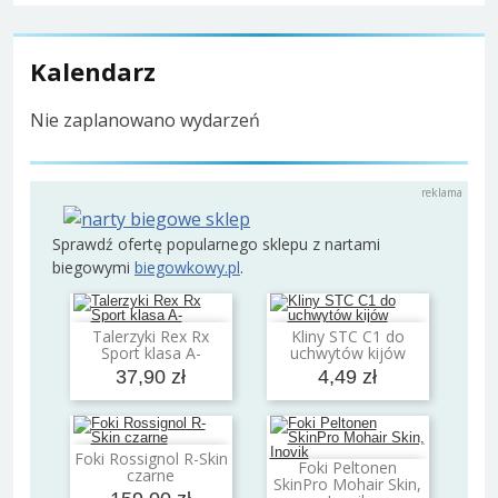
Kalendarz
Nie zaplanowano wydarzeń
Sprawdź ofertę popularnego sklepu z nartami
biegowymi
biegowkowy.pl
.
Talerzyki Rex Rx
Kliny STC C1 do
Dodaj do koszyka
Dodaj do koszyka
Sport klasa A-
uchwytów kijów
37,90 zł
4,49 zł
Foki Rossignol R-Skin
Dodaj do koszyka
Foki Peltonen
czarne
Dodaj do koszyka
SkinPro Mohair Skin,