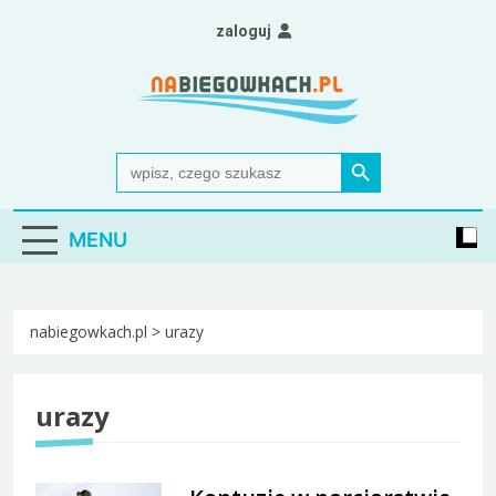
Skip
zaloguj
to
content
Nabiegowkach.pl
portal miłośników narciarstwa biegowego
Search Button
Search
for:
MENU
nabiegowkach.pl
>
urazy
urazy