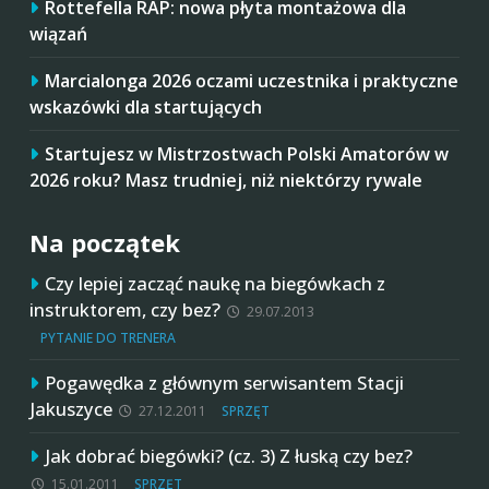
Rottefella RAP: nowa płyta montażowa dla
wiązań
Marcialonga 2026 oczami uczestnika i praktyczne
wskazówki dla startujących
Startujesz w Mistrzostwach Polski Amatorów w
2026 roku? Masz trudniej, niż niektórzy rywale
Na początek
Czy lepiej zacząć naukę na biegówkach z
instruktorem, czy bez?
29.07.2013
PYTANIE DO TRENERA
Pogawędka z głównym serwisantem Stacji
Jakuszyce
27.12.2011
SPRZĘT
Jak dobrać biegówki? (cz. 3) Z łuską czy bez?
15.01.2011
SPRZĘT