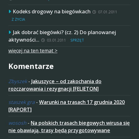
Kodeks drogowy na biegówkach
07.01.2011
Z ŻYCIA
Jak dobrać biegówki? (cz. 2) Do planowanej
aktywności…
03.01.2011
SPRZĘT
więcej na ten temat >
Komentarze
Zbyszek
-
Jakuszyce – od zakochania do
rozczarowania i rezygnacji [FELIETON]
staszek gra
-
Warunki na trasach 17 grudnia 2020
[RAPORT]
wososh
-
Na polskich trasach biegowych wirusa się
nie obawiają, trasy będą przygotowywane