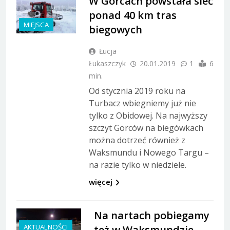
W Gorcach powstała sieć
ponad 40 km tras
MIEJSCA
biegowych
Łucja
Łukaszczyk
20.01.2019
1
6
min.
Od stycznia 2019 roku na
Turbacz wbiegniemy już nie
tylko z Obidowej. Na najwyższy
szczyt Gorców na biegówkach
można dotrzeć również z
Waksmundu i Nowego Targu –
na razie tylko w niedziele.
więcej
Na nartach pobiegamy
AKTUALNOŚCI
też w Waksmundzie