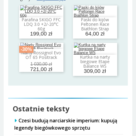
Parafina SKIGO FFC
Paski do kijów
Dodaj do koszyka
Dodaj do koszyka
LDQ 3.0 +2/-20°C
Peltonen Race
60g
Biathlon Strap
199,00 zł
64,00 zł
-30%
Narty Rossignol Evo
Dodaj do koszyka
Kurtka na narty
OT 65 Positrack
Dodaj do koszyka
biegowe Etape
1 030,00 zł
Balance WS
721,00 zł
309,00 zł
Ostatnie teksty
Czesi budują narciarskie imperium: kupują
legendy biegówkowego sprzętu