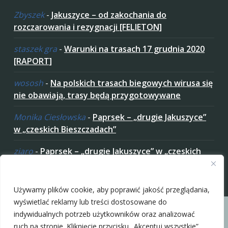
Zbyszek
-
Jakuszyce – od zakochania do
rozczarowania i rezygnacji [FELIETON]
staszek gra
-
Warunki na trasach 17 grudnia 2020
[RAPORT]
wososh
-
Na polskich trasach biegowych wirusa się
nie obawiają, trasy będą przygotowywane
Monika Ciesłowska
-
Paprsek – „drugie Jakuszyce”
w „czeskich Bieszczadach”
ziaro
-
Paprsek – „drugie Jakuszyce” w „czeskich
Bieszczadach”
Zaakceptuj ciastezka
Używamy plików cookie, aby poprawić jakość przeglądania,
wyświetlać reklamy lub treści dostosowane do
indywidualnych potrzeb użytkowników oraz analizować
ruch na stronie. Kliknięcie przycisku „Akceptuj wszystkie”