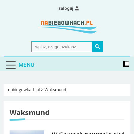
Skip
zaloguj
to
content
Nabiegowkach.pl
portal miłośników narciarstwa biegowego
Search Button
Search
for:
MENU
nabiegowkach.pl
>
Waksmund
Waksmund