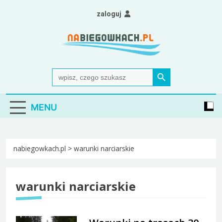
Skip
zaloguj
to
content
Nabiegowkach.pl
portal miłośników narciarstwa biegowego
Search Button
Search
for:
MENU
nabiegowkach.pl
>
warunki narciarskie
warunki narciarskie