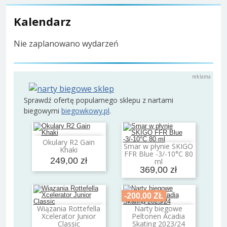
Kalendarz
Nie zaplanowano wydarzeń
Sprawdź ofertę popularnego sklepu z nartami
biegowymi
biegowkowy.pl
.
Okulary R2 Gain
Dodaj do koszyka
Smar w płynie SKIGO
Khaki
Dodaj do koszyka
FFR Blue -3/-10°C 80
249,00 zł
ml
369,00 zł
-200,00 ZŁ
Wiązania Rottefella
Narty biegowe
Dodaj do koszyka
Dodaj do koszyka
Xcelerator Junior
Peltonen Acadia
Classic
Skating 2023/24