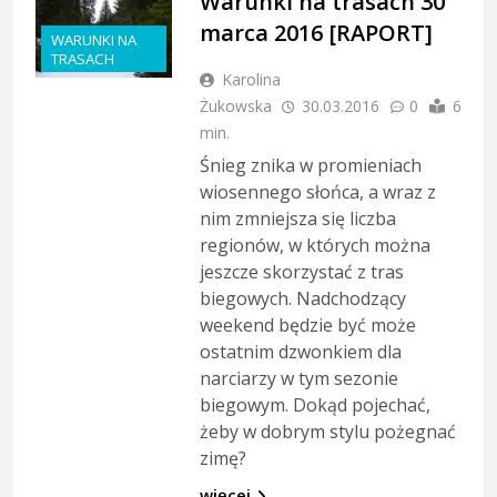
Warunki na trasach 30
marca 2016 [RAPORT]
WARUNKI NA
TRASACH
Karolina
Żukowska
30.03.2016
0
6
min.
Śnieg znika w promieniach
wiosennego słońca, a wraz z
nim zmniejsza się liczba
regionów, w których można
jeszcze skorzystać z tras
biegowych. Nadchodzący
weekend będzie być może
ostatnim dzwonkiem dla
narciarzy w tym sezonie
biegowym. Dokąd pojechać,
żeby w dobrym stylu pożegnać
zimę?
więcej