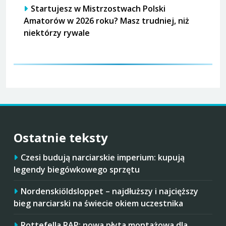
Startujesz w Mistrzostwach Polski
Amatorów w 2026 roku? Masz trudniej, niż
niektórzy rywale
Ostatnie teksty
Czesi budują narciarskie imperium: kupują
legendy biegówkowego sprzętu
Nordenskiöldsloppet – najdłuższy i najcięższy
bieg narciarski na świecie okiem uczestnika
Rottefella RAP: nowa płyta montażowa dla