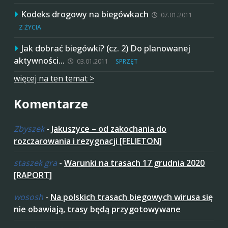
Kodeks drogowy na biegówkach
07.01.2011
Z ŻYCIA
Jak dobrać biegówki? (cz. 2) Do planowanej
aktywności…
03.01.2011
SPRZĘT
więcej na ten temat >
Komentarze
Zbyszek
-
Jakuszyce – od zakochania do
rozczarowania i rezygnacji [FELIETON]
staszek gra
-
Warunki na trasach 17 grudnia 2020
[RAPORT]
wososh
-
Na polskich trasach biegowych wirusa się
nie obawiają, trasy będą przygotowywane