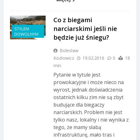
Co z biegami
narciarskimi jeśli nie
STYLEM
DOWOLNYM
będzie już śniegu?
Bolesław
Kozłowicz
19.02.2016
0
18
min.
Pytanie w tytule jest
prowokacyjne i może nieco na
wyrost, jednak doświadczenia
ostatnich kilku zim nie są zbyt
budujące dla biegaczy
narciarskich. Problem nie jest
tylko nasz, lokalny i nie wynika z
tego, że mamy słabą
infrastrukturę, mało tras i