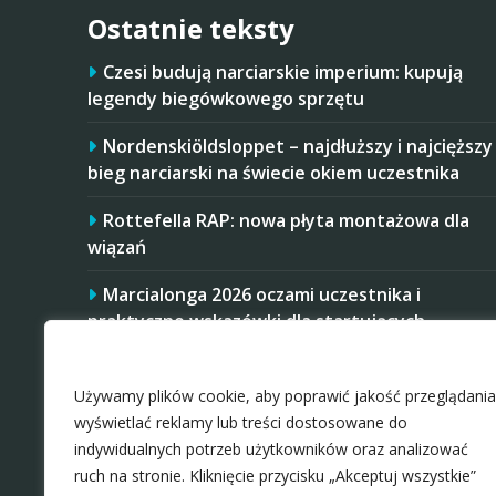
Ostatnie teksty
Czesi budują narciarskie imperium: kupują
legendy biegówkowego sprzętu
Nordenskiöldsloppet – najdłuższy i najcięższy
bieg narciarski na świecie okiem uczestnika
Rottefella RAP: nowa płyta montażowa dla
wiązań
Marcialonga 2026 oczami uczestnika i
praktyczne wskazówki dla startujących
Zaakceptuj ciastezka
Startujesz w Mistrzostwach Polski Amatorów
w 2026 roku? Masz trudniej, niż niektórzy
Używamy plików cookie, aby poprawić jakość przeglądania
rywale
wyświetlać reklamy lub treści dostosowane do
indywidualnych potrzeb użytkowników oraz analizować
ruch na stronie. Kliknięcie przycisku „Akceptuj wszystkie”