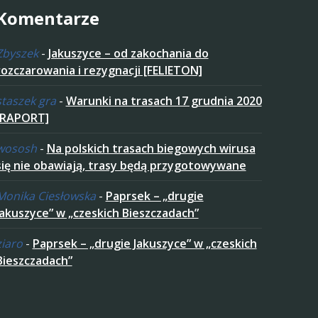
Komentarze
Zbyszek
-
Jakuszyce – od zakochania do
rozczarowania i rezygnacji [FELIETON]
staszek gra
-
Warunki na trasach 17 grudnia 2020
[RAPORT]
wososh
-
Na polskich trasach biegowych wirusa
się nie obawiają, trasy będą przygotowywane
Monika Ciesłowska
-
Paprsek – „drugie
Jakuszyce” w „czeskich Bieszczadach”
ziaro
-
Paprsek – „drugie Jakuszyce” w „czeskich
Bieszczadach”