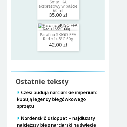
Smar IKA
Dodaj do koszyka
ekspresowy w paście
60 ml
35,00 zł
Parafina SKIGO FFA
Dodaj do koszyka
Red +1/-5°C 60g
42,00 zł
Ostatnie teksty
Czesi budują narciarskie imperium:
kupują legendy biegówkowego
sprzętu
Nordenskiöldsloppet – najdłuższy i
najcięższy bieg narciarski na świecie