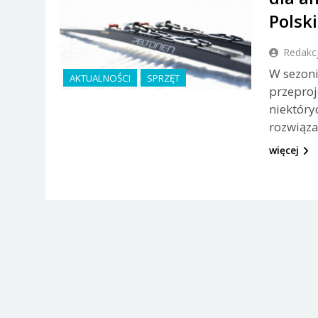
Polski
Redakc
W sezoni
AKTUALNOŚCI
SPRZĘT
przeproj
niektór
rozwiąza
więcej