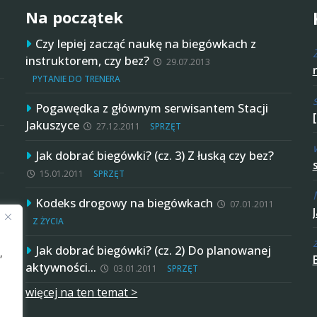
Na początek
Czy lepiej zacząć naukę na biegówkach z
instruktorem, czy bez?
29.07.2013
PYTANIE DO TRENERA
Pogawędka z głównym serwisantem Stacji
Jakuszyce
27.12.2011
SPRZĘT
Jak dobrać biegówki? (cz. 3) Z łuską czy bez?
15.01.2011
SPRZĘT
Kodeks drogowy na biegówkach
07.01.2011
Z ŻYCIA
Jak dobrać biegówki? (cz. 2) Do planowanej
,
aktywności…
03.01.2011
SPRZĘT
więcej na ten temat >