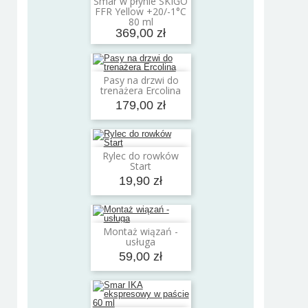
Smar w płynie SKIGO
Dodaj do koszyka
FFR Yellow +20/-1°C
80 ml
369,00 zł
Pasy na drzwi do
Dodaj do koszyka
trenażera Ercolina
179,00 zł
Rylec do rowków
Dodaj do koszyka
Start
19,90 zł
Montaż wiązań -
Dodaj do koszyka
usługa
59,00 zł