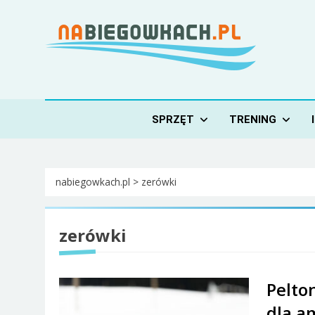
Skip
to
content
Nabiegowkach.pl
portal miłośników narciarstwa biegowego
SPRZĘT
TRENING
nabiegowkach.pl
>
zerówki
zerówki
Pelto
dla a