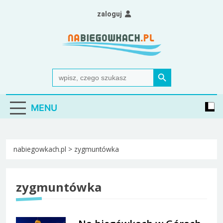
Skip
zaloguj
to
content
Nabiegowkach.pl
portal miłośników narciarstwa biegowego
Search Button
Search
for:
MENU
nabiegowkach.pl
>
zygmuntówka
zygmuntówka