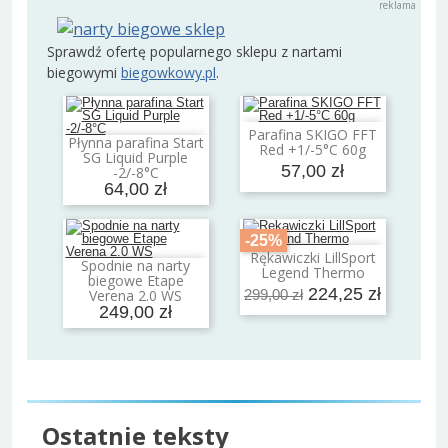
Sprawdź ofertę popularnego sklepu z nartami
biegowymi
biegowkowy.pl
.
Parafina SKIGO FFT
Dodaj do koszyka
Płynna parafina Start
Red +1/-5°C 60g
Dodaj do koszyka
SG Liquid Purple
57,00 zł
-2/-8°C
64,00 zł
-25%
Rękawiczki LillSport
Dodaj do koszyka
Spodnie na narty
Legend Thermo
Dodaj do koszyka
biegowe Etape
224,25 zł
Verena 2.0 WS
299,00 zł
249,00 zł
Ostatnie teksty