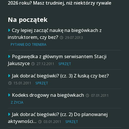
2026 roku? Masz trudniej, niż niektórzy rywale
Na początek
Czy lepiej zacząć naukę na biegówkach z
instruktorem, czy bez?
29.07.2013
PYTANIE DO TRENERA
Pogawędka z głównym serwisantem Stacji
Jakuszyce
27.12.2011
SPRZĘT
Jak dobrać biegówki? (cz. 3) Z łuską czy bez?
15.01.2011
SPRZĘT
Kodeks drogowy na biegówkach
07.01.2011
Z ŻYCIA
Jak dobrać biegówki? (cz. 2) Do planowanej
aktywności…
03.01.2011
SPRZĘT