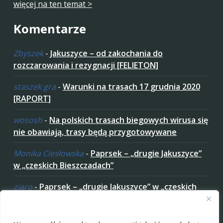
więcej na ten temat >
Komentarze
Zbyszek
-
Jakuszyce – od zakochania do
rozczarowania i rezygnacji [FELIETON]
staszek gra
-
Warunki na trasach 17 grudnia 2020
[RAPORT]
wososh
-
Na polskich trasach biegowych wirusa się
nie obawiają, trasy będą przygotowywane
Monika Ciesłowska
-
Paprsek – „drugie Jakuszyce”
w „czeskich Bieszczadach”
ziaro
-
Paprsek – „drugie Jakuszyce” w „czeskich
Bieszczadach”
Zaakceptuj ciastezka