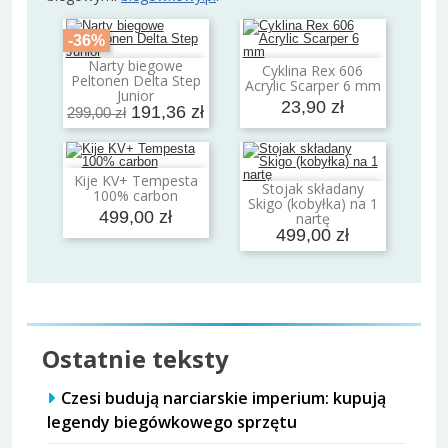
-36%
Narty biegowe
Cyklina Rex 606
Dodaj do koszyka
Dodaj do koszyka
Peltonen Delta Step
Acrylic Scarper 6 mm
Junior
23,90 zł
191,36 zł
299,00 zł
Kije KV+ Tempesta
Dodaj do koszyka
Stojak składany
100% carbon
Dodaj do koszyka
Skigo (kobyłka) na 1
499,00 zł
nartę
499,00 zł
Ostatnie teksty
Czesi budują narciarskie imperium: kupują
legendy biegówkowego sprzętu