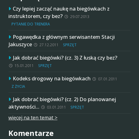
Czy lepiej zacząć naukę na biegówkach z
instruktorem, czy bez?
29.07.2013
PYTANIE DO TRENERA
Pogawędka z głównym serwisantem Stacji
Jakuszyce
27.12.2011
SPRZĘT
Jak dobrać biegówki? (cz. 3) Z łuską czy bez?
15.01.2011
SPRZĘT
Kodeks drogowy na biegówkach
07.01.2011
Z ŻYCIA
Jak dobrać biegówki? (cz. 2) Do planowanej
aktywności…
03.01.2011
SPRZĘT
więcej na ten temat >
Komentarze