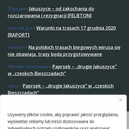
Zbyszek
-
Jakuszyce – od zakochania do
rozczarowania i rezygnacji [FELIETON]
staszek gra
-
Warunki na trasach 17 grudnia 2020
[RAPORT]
wososh
-
Na polskich trasach biegowych wirusa się
nie obawiają, trasy będą przygotowywane
Monika Ciesłowska
-
Paprsek – „drugie Jakuszyce”
w „czeskich Bieszczadach”
ziaro
-
Paprsek – „drugie Jakuszyce” w „czeskich
Bieszczadach”
Zaakceptuj ciastezka
Używamy plików cookie, aby poprawić jakość przeglądania,
wyświetlać reklamy lub treści dostosowane do
indywidualnych potrzeb użytkowników oraz analizować