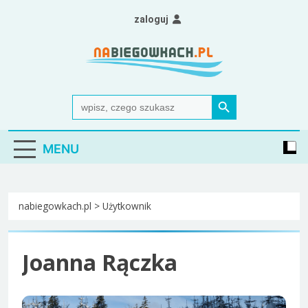
Skip
zaloguj
to
content
Nabiegowkach.pl
portal miłośników narciarstwa biegowego
Search Button
Search
for:
MENU
nabiegowkach.pl
>
Użytkownik
Joanna Rączka