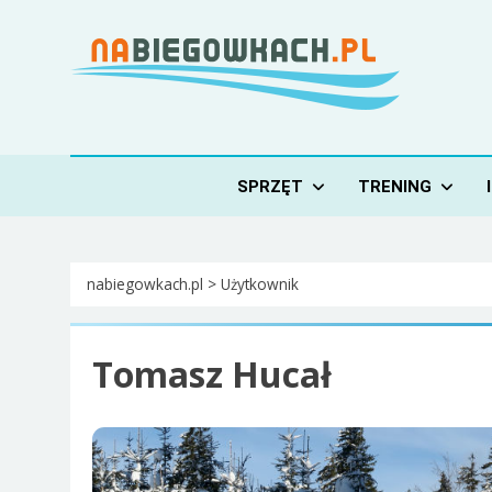
Skip
to
content
Nabiegowkach.pl
portal miłośników narciarstwa biegowego
SPRZĘT
TRENING
nabiegowkach.pl
>
Użytkownik
Tomasz Hucał