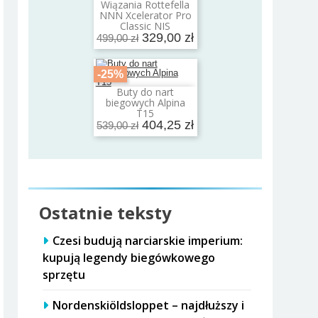
Wiązania Rottefella
Dodaj do koszyka
NNN Xcelerator Pro
Classic NIS
329,00 zł
499,00 zł
-25%
Buty do nart
Dodaj do koszyka
biegowych Alpina
T15
404,25 zł
539,00 zł
Ostatnie teksty
Czesi budują narciarskie imperium:
kupują legendy biegówkowego
sprzętu
Nordenskiöldsloppet – najdłuższy i