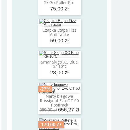
SkiGo Roller Pro
75,00 zł
Czapka Etape Fizz
Dodaj do koszyka
Anthracite
59,00 zł
Smar Skigo XC Blue
Dodaj do koszyka
-3/-10°C
28,00 zł
-27%
Narty biegowe
Dodaj do koszyka
Rossignol Evo OT 60
Positrack
656,27 zł
899,00 zł
-170,00 ZŁ