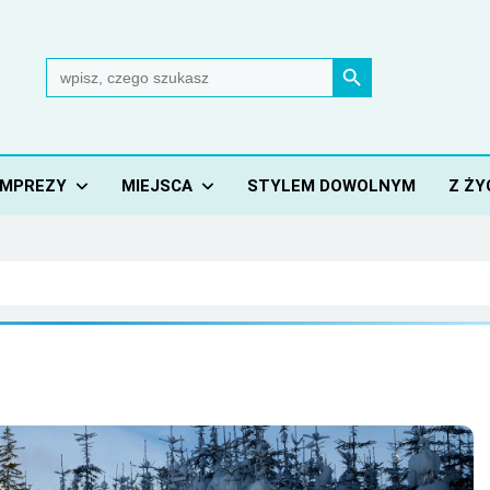
Search Button
Search
for:
IMPREZY
MIEJSCA
STYLEM DOWOLNYM
Z ŻY