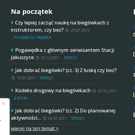
Na początek
Czy lepiej zacząć naukę na biegówkach z
instruktorem, czy bez?
29.07.2013
PYTANIE DO TRENERA
Pogawędka z głównym serwisantem Stacji
Jakuszyce
27.12.2011
SPRZĘT
Jak dobrać biegówki? (cz. 3) Z łuską czy bez?
15.01.2011
SPRZĘT
Kodeks drogowy na biegówkach
07.01.2011
Z ŻYCIA
Jak dobrać biegówki? (cz. 2) Do planowanej
aktywności…
03.01.2011
SPRZĘT
,
więcej na ten temat >