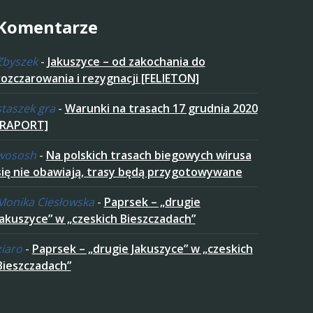
Komentarze
Zbyszek
-
Jakuszyce – od zakochania do
rozczarowania i rezygnacji [FELIETON]
staszek gra
-
Warunki na trasach 17 grudnia 2020
[RAPORT]
wososh
-
Na polskich trasach biegowych wirusa
się nie obawiają, trasy będą przygotowywane
Monika Ciesłowska
-
Paprsek – „drugie
Jakuszyce” w „czeskich Bieszczadach”
ziaro
-
Paprsek – „drugie Jakuszyce” w „czeskich
Bieszczadach”