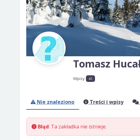
Tomasz Huca
Wpisy
41
Nie znaleziono
Treści i wpisy
Błąd
: Ta zakładka nie istnieje.