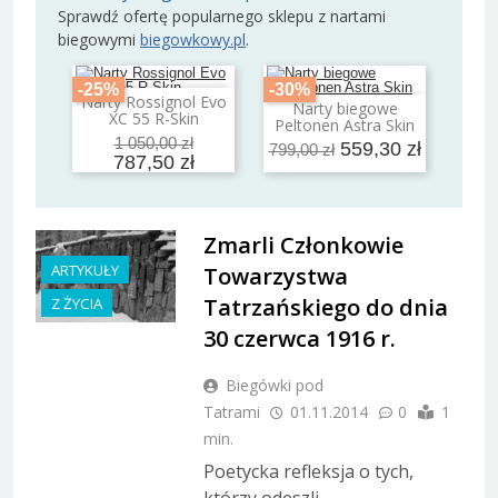
Sprawdź ofertę popularnego sklepu z nartami
biegowymi
biegowkowy.pl
.
-25%
-30%
Narty Rossignol Evo
Dodaj do koszyka
Narty biegowe
Dodaj do koszyka
XC 55 R-Skin
Peltonen Astra Skin
1 050,00 zł
559,30 zł
799,00 zł
787,50 zł
Zmarli Członkowie
ARTYKUŁY
Towarzystwa
Tatrzańskiego do dnia
Z ŻYCIA
30 czerwca 1916 r.
Biegówki pod
Tatrami
01.11.2014
0
1
min.
Poetycka refleksja o tych,
którzy odeszli.