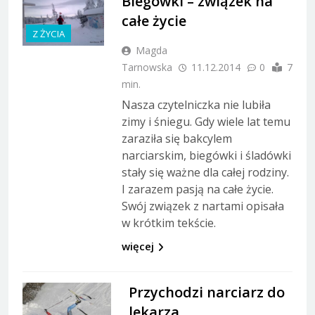
Biegówki – związek na
całe życie
Z ŻYCIA
Magda
Tarnowska
11.12.2014
0
7
min.
Nasza czytelniczka nie lubiła
zimy i śniegu. Gdy wiele lat temu
zaraziła się bakcylem
narciarskim, biegówki i śladówki
stały się ważne dla całej rodziny.
I zarazem pasją na całe życie.
Swój związek z nartami opisała
w krótkim tekście.
więcej
Przychodzi narciarz do
lekarza…