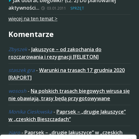
Jak dobrać biegówki? (cz. 2) Do planowanej
aktywności…
03.01.2011
SPRZĘT
więcej na ten temat >
Komentarze
Zbyszek
-
Jakuszyce – od zakochania do
rozczarowania i rezygnacji [FELIETON]
staszek gra
-
Warunki na trasach 17 grudnia 2020
[RAPORT]
wososh
-
Na polskich trasach biegowych wirusa się
nie obawiają, trasy będą przygotowywane
Monika Ciesłowska
-
Paprsek – „drugie Jakuszyce”
w „czeskich Bieszczadach”
ziaro
-
Paprsek – „drugie Jakuszyce” w „czeskich