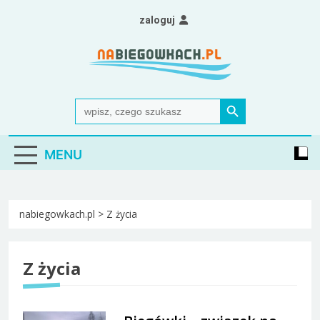
Skip
zaloguj
to
content
Nabiegowkach.pl
portal miłośników narciarstwa biegowego
Search Button
Search
for:
MENU
nabiegowkach.pl
>
Z życia
Z życia