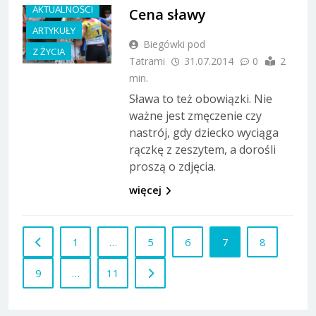
AKTUALNOŚCI
Cena sławy
ARTYKUŁY
Biegówki pod
Z ŻYCIA
Tatrami
31.07.2014
0
2
min.
Sława to też obowiązki. Nie
ważne jest zmęczenie czy
nastrój, gdy dziecko wyciąga
rączkę z zeszytem, a dorośli
proszą o zdjęcia.
więcej
1
…
5
6
7
8
9
…
11