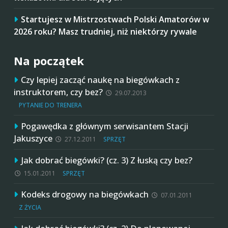
Startujesz w Mistrzostwach Polski Amatorów w
2026 roku? Masz trudniej, niż niektórzy rywale
Na początek
Czy lepiej zacząć naukę na biegówkach z
instruktorem, czy bez?
29.07.2013
PYTANIE DO TRENERA
Pogawędka z głównym serwisantem Stacji
Jakuszyce
27.12.2011
SPRZĘT
Jak dobrać biegówki? (cz. 3) Z łuską czy bez?
15.01.2011
SPRZĘT
Kodeks drogowy na biegówkach
07.01.2011
Z ŻYCIA