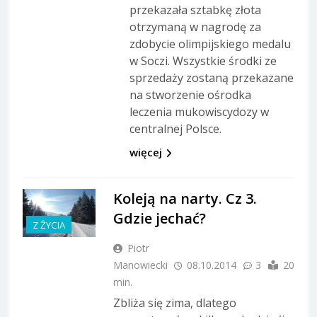
przekazała sztabkę złota
otrzymaną w nagrodę za
zdobycie olimpijskiego medalu
w Soczi. Wszystkie środki ze
sprzedaży zostaną przekazane
na stworzenie ośrodka
leczenia mukowiscydozy w
centralnej Polsce.
więcej
Koleją na narty. Cz 3.
Gdzie jechać?
Z ŻYCIA
Piotr
Manowiecki
08.10.2014
3
20
min.
Zbliża się zima, dlatego