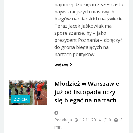
najmniej dziesięciu z szesnastu
najważniejszych masowych
biegów narciarskich na świecie.
Teraz Jacek Jaśkowiak ma
spore szanse, by – jako
prezydent Poznania – dołączyć
do grona biegających na
nartach polityków.
więcej
Młodzież w Warszawie
już od listopada uczy
się biegać na nartach
Z ŻYCIA
Redakcja
12.11.2014
0
8
min.