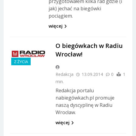
przygotowałem kilka rad gdzie (i
jak) jechać na biegówki
pociągiem.
więcej
O biegówkach w Radiu
Wrocław!
Z ŻYCIA
Redakcja
13.09.2014
0
1
min.
Redakcja portalu
nabiegówkach.pl promuje
naszą dyscyplinę w Radiu
Wrocław.
więcej