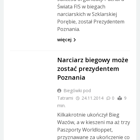
Świata FIS w biegach
narciarskich w Szklarskiej
Porębie, został Prezydentem
Poznania.
więcej
ARTYKUŁY
Z ŻYCIA
Narciarz biegowy może
zostać prezydentem
Poznania
Biegówki pod
Tatrami
24.11.2014
0
9
min.
Kilkakrotnie ukończył Bieg
Wazów, a w kieszeni ma aż trzy
Paszporty Worldloppet,
przyznawane za ukończenie co