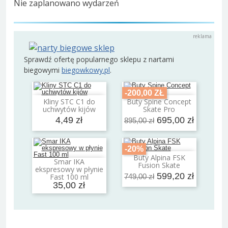
Nie zaplanowano wydarzeń
Sprawdź ofertę popularnego sklepu z nartami
biegowymi
biegowkowy.pl
.
-200,00 ZŁ
Kliny STC C1 do
Buty Spine Concept
Dodaj do koszyka
Dodaj do koszyka
uchwytów kijów
Skate Pro
4,49 zł
695,00 zł
895,00 zł
-20%
Buty Alpina FSK
Dodaj do koszyka
Smar IKA
Fusion Skate
Dodaj do koszyka
ekspresowy w płynie
599,20 zł
Fast 100 ml
749,00 zł
35,00 zł