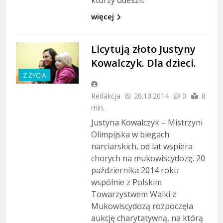
więcej
Licytują złoto Justyny
Kowalczyk. Dla dzieci.
Z ŻYCIA
Redakcja
20.10.2014
0
8
min.
Justyna Kowalczyk – Mistrzyni
Olimpijska w biegach
narciarskich, od lat wspiera
chorych na mukowiscydozę. 20
października 2014 roku
wspólnie z Polskim
Towarzystwem Walki z
Mukowiscydozą rozpoczęła
aukcję charytatywną, na którą