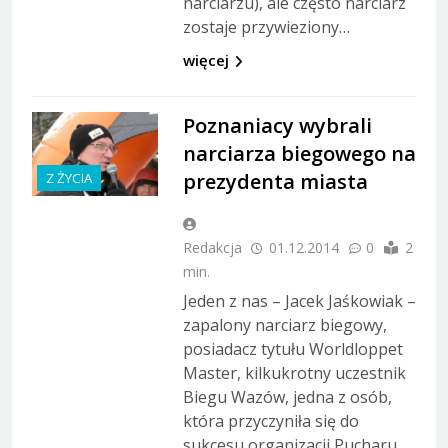
narciarzu), ale często narciarz
zostaje przywieziony…
więcej
Poznaniacy wybrali
narciarza biegowego na
prezydenta miasta
Z ŻYCIA
Redakcja
01.12.2014
0
2
min.
Jeden z nas – Jacek Jaśkowiak –
zapalony narciarz biegowy,
posiadacz tytułu Worldloppet
Master, kilkukrotny uczestnik
Biegu Wazów, jedna z osób,
która przyczyniła się do
sukcesu organizacji Pucharu