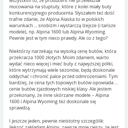
wszystkim to, że producent nie przewidział
mocowania na stuptuty, które z kolei miały buty
konkurencyjnego producenta. Słyszałem też dość
trafne zdanie, że Alpina Alaska to w polskich
warunkach … snobizm i wystarczą lżejsze (i tańsze
modele), np. Alpina 1600 lub Alpina Wyoming.
Pewnie jest w tym nieco prawdy. Ale co z tego?
Niektórzy narzekają na wysoką cenę butów, która
przekracza 1000 złotych. Moim zdaniem, warto
wydać nieco więcej i mieć buty z najwyższej półki,
które wytrzymają wiele sezonów, będą doskonale
oddychać i chronić palce przed odmrożeniami. Tym
bardziej, że cena tych topowych butów opowiada …
cenie butów zjazdowych niskiej klasy. Ale jestem
przekonany, że inne skórzane modele – Alpina
1600 i Alpina Wyoming też doskonale się
sprawdzą.
I jeszcze jeden, pewnie nieistotny szczególik:
ilekroć zakładam Alpiny, zawsze mnie cieszy, że jest