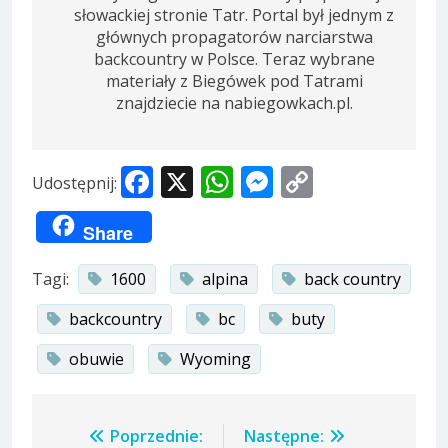
słowackiej stronie Tatr. Portal był jednym z
głównych propagatorów narciarstwa
backcountry w Polsce. Teraz wybrane
materiały z Biegówek pod Tatrami
znajdziecie na nabiegowkach.pl.
Facebook
X
WhatsApp
Messenger
Copy
Udostępnij:
Link
Share
Tagi:
1600
alpina
back country
backcountry
bc
buty
obuwie
Wyoming
Nawigacja
Poprzednie:
Następne: