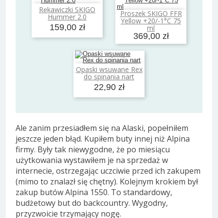
Rękawiczki SKIGO
Dodaj do koszyka
Proszek SKIGO FFR
Hummer 2.0
Dodaj do koszyka
Yellow +20/-1°C 75
159,00 zł
ml
369,00 zł
Opaski wsuwane Rex
Dodaj do koszyka
do spinania nart
22,90 zł
Ale zanim przesiadłem się na Alaski, popełniłem
jeszcze jeden błąd. Kupiłem buty innej niż Alpina
firmy. Były tak niewygodne, że po miesiącu
użytkowania wystawiłem je na sprzedaż w
internecie, ostrzegając uczciwie przed ich zakupem
(mimo to znalazł się chętny). Kolejnym krokiem był
zakup butów Alpina 1550. To standardowy,
budżetowy but do backcountry. Wygodny,
przyzwoicie trzymający nogę.