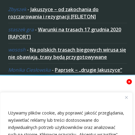
Zbyszek
-
Jakuszyce – od zakochania do
rozczarowania i rezygnacji [FELIETON]
staszek gra
-
Warunki na trasach 17 grudnia 2020
[RAPORT]
wososh
-
Na polskich trasach biegowych wirusa się
nie obawiają, trasy będą przygotowywane
Monika Ciesłowska
-
Paprsek – „drugie Jakuszyce”
w „czeskich Bieszczadach”
ziaro
-
Paprsek – „drugie Jakuszyce” w „czeskich
Bieszczadach”
Zaakceptuj ciastezka
Używamy plików cookie, aby poprawić jakość przeglądania,
wyświetlać reklamy lub treści dostosowane do
indywidualnych potrzeb użytkowników oraz analizować
ruch na stronie. Kliknięcie przycisku „Akceptuj wszystkie”