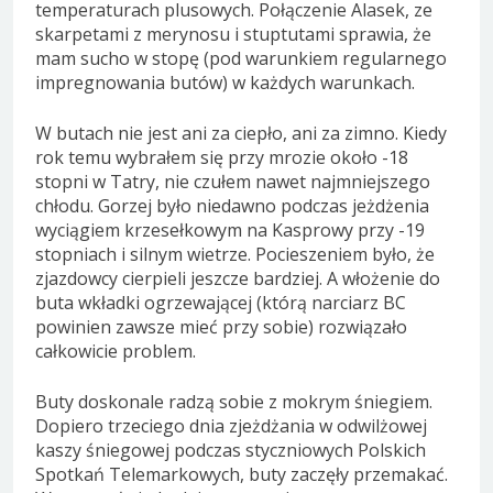
temperaturach plusowych. Połączenie Alasek, ze
skarpetami z merynosu i stuptutami sprawia, że
mam sucho w stopę (pod warunkiem regularnego
impregnowania butów) w każdych warunkach.
W butach nie jest ani za ciepło, ani za zimno. Kiedy
rok temu wybrałem się przy mrozie około -18
stopni w Tatry, nie czułem nawet najmniejszego
chłodu. Gorzej było niedawno podczas jeżdżenia
wyciągiem krzesełkowym na Kasprowy przy -19
stopniach i silnym wietrze. Pocieszeniem było, że
zjazdowcy cierpieli jeszcze bardziej. A włożenie do
buta wkładki ogrzewającej (którą narciarz BC
powinien zawsze mieć przy sobie) rozwiązało
całkowicie problem.
Buty doskonale radzą sobie z mokrym śniegiem.
Dopiero trzeciego dnia zjeżdżania w odwilżowej
kaszy śniegowej podczas styczniowych Polskich
Spotkań Telemarkowych, buty zaczęły przemakać.