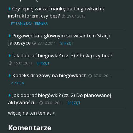
Czy lepiej zacząć naukę na biegówkach z
instruktorem, czy bez?
29.07.2013
PYTANIE DO TRENERA
Pogawędka z głównym serwisantem Stacji
Jakuszyce
27.12.2011
SPRZĘT
Jak dobrać biegówki? (cz. 3) Z łuską czy bez?
15.01.2011
SPRZĘT
Kodeks drogowy na biegówkach
07.01.2011
Z ŻYCIA
Jak dobrać biegówki? (cz. 2) Do planowanej
aktywności…
03.01.2011
SPRZĘT
więcej na ten temat >
Komentarze