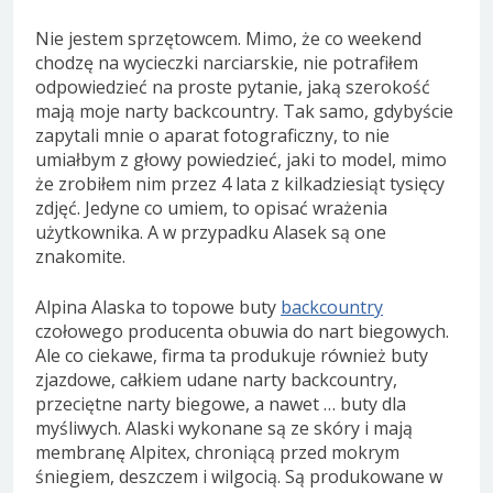
Nie jestem sprzętowcem. Mimo, że co weekend
chodzę na wycieczki narciarskie, nie potrafiłem
odpowiedzieć na proste pytanie, jaką szerokość
mają moje narty backcountry. Tak samo, gdybyście
zapytali mnie o aparat fotograficzny, to nie
umiałbym z głowy powiedzieć, jaki to model, mimo
że zrobiłem nim przez 4 lata z kilkadziesiąt tysięcy
zdjęć. Jedyne co umiem, to opisać wrażenia
użytkownika. A w przypadku Alasek są one
znakomite.
Alpina Alaska to topowe buty
backcountry
czołowego producenta obuwia do nart biegowych.
Ale co ciekawe, firma ta produkuje również buty
zjazdowe, całkiem udane narty backcountry,
przeciętne narty biegowe, a nawet … buty dla
myśliwych. Alaski wykonane są ze skóry i mają
membranę Alpitex, chroniącą przed mokrym
śniegiem, deszczem i wilgocią. Są produkowane w