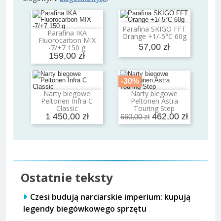
Parafina SKIGO FFT
Dodaj do koszyka
Parafina IKA
Orange +1/-5°C 60g
Dodaj do koszyka
Fluorocarbon MIX
57,00 zł
-7/+7 150 g
159,00 zł
-30%
Narty biegowe
Narty biegowe
Dodaj do koszyka
Dodaj do koszyka
Peltonen Infra C
Peltonen Astra
Classic
Touring Step
1 450,00 zł
462,00 zł
660,00 zł
Ostatnie teksty
Czesi budują narciarskie imperium: kupują
legendy biegówkowego sprzętu