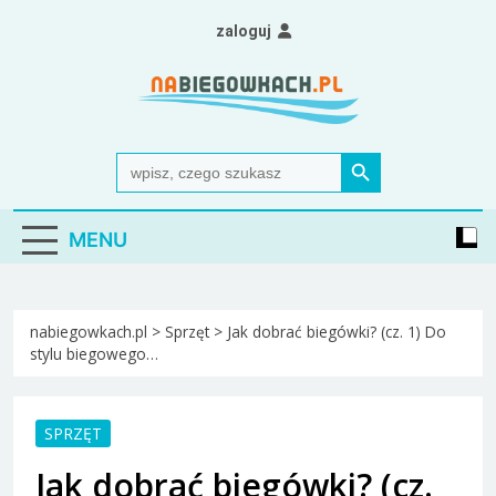
Skip
zaloguj
to
content
Nabiegowkach.pl
portal miłośników narciarstwa biegowego
Search Button
Search
for:
MENU
nabiegowkach.pl
>
Sprzęt
>
Jak dobrać biegówki? (cz. 1) Do
stylu biegowego…
SPRZĘT
Jak dobrać biegówki? (cz.