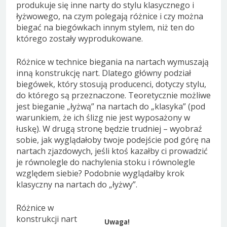
produkuje się inne narty do stylu klasycznego i
łyżwowego, na czym polegają różnice i czy można
biegać na biegówkach innym stylem, niż ten do
którego zostały wyprodukowane.
Różnice w technice biegania na nartach wymuszają
inną konstrukcję nart. Dlatego główny podział
biegówek, który stosują producenci, dotyczy stylu,
do którego są przeznaczone. Teoretycznie możliwe
jest bieganie „łyżwą” na nartach do „klasyka” (pod
warunkiem, że ich ślizg nie jest wyposażony w
łuskę). W drugą stronę będzie trudniej – wyobraź
sobie, jak wyglądałoby twoje podejście pod górę na
nartach zjazdowych, jeśli ktoś kazałby ci prowadzić
je równolegle do nachylenia stoku i równolegle
względem siebie? Podobnie wyglądałby krok
klasyczny na nartach do „łyżwy”.
Różnice w
konstrukcji nart
Uwaga!