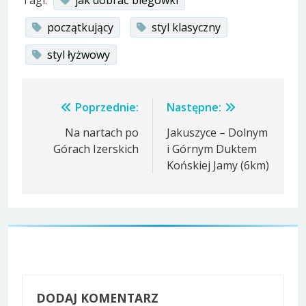
Tagi:
jak dobrać biegówki
początkujący
styl klasyczny
styl łyżwowy
Nawigacja
Poprzednie:
Następne:
wpisu
Na nartach po
Jakuszyce – Dolnym
Górach Izerskich
i Górnym Duktem
Końskiej Jamy (6km)
DODAJ KOMENTARZ