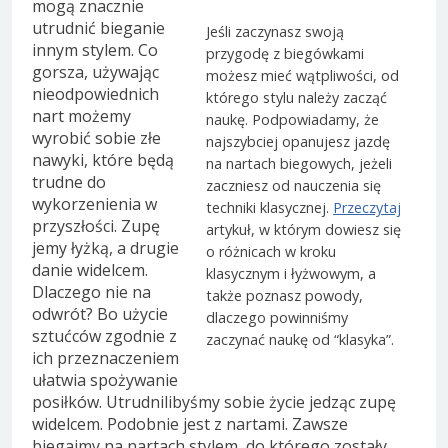
mogą znacznie
utrudnić bieganie
Jeśli zaczynasz swoją
innym stylem. Co
przygodę z biegówkami
gorsza, używając
możesz mieć wątpliwości, od
nieodpowiednich
którego stylu należy zacząć
nart możemy
naukę. Podpowiadamy, że
wyrobić sobie złe
najszybciej opanujesz jazdę
nawyki, które będą
na nartach biegowych, jeżeli
trudne do
zaczniesz od nauczenia się
wykorzenienia w
techniki klasycznej.
Przeczytaj
przyszłości. Zupę
artykuł, w którym dowiesz się
jemy łyżką, a drugie
o różnicach w kroku
danie widelcem.
klasycznym i łyżwowym, a
Dlaczego nie na
także poznasz powody,
odwrót? Bo użycie
dlaczego powinniśmy
sztućców zgodnie z
zaczynać naukę od “klasyka”.
ich przeznaczeniem
ułatwia spożywanie
posiłków. Utrudnilibyśmy sobie życie jedząc zupę
widelcem. Podobnie jest z nartami. Zawsze
biegajmy na nartach stylem, do którego zostały