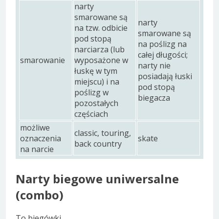
narty
smarowane są
narty
na tzw. odbicie
smarowane są
pod stopą
na poślizg na
narciarza (lub
całej długości;
smarowanie
wyposażone w
narty nie
łuskę w tym
posiadają łuski
miejscu) i na
pod stopą
poślizg w
biegacza
pozostałych
częściach
możliwe
classic, touring,
oznaczenia
skate
back country
na narcie
Narty biegowe uniwersalne
(combo)
To biegówki,