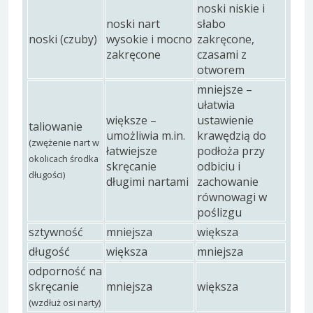
noski niskie i
noski nart
słabo
noski (czuby)
wysokie i mocno
zakręcone,
zakręcone
czasami z
otworem
mniejsze –
ułatwia
większe –
ustawienie
taliowanie
umożliwia m.in.
krawędzią do
(zwężenie nart w
łatwiejsze
podłoża przy
okolicach środka
skręcanie
odbiciu i
długości)
długimi nartami
zachowanie
równowagi w
poślizgu
sztywność
mniejsza
większa
długość
większa
mniejsza
odporność na
skręcanie
mniejsza
większa
(wzdłuż osi narty)