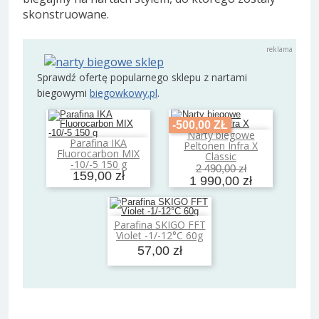
skonstruowane.
Sprawdź ofertę popularnego sklepu z nartami
biegowymi
biegowkowy.pl
.
-500,00 ZŁ
Narty biegowe
Dodaj do koszyka
Parafina IKA
Peltonen Infra X
Dodaj do koszyka
Fluorocarbon MIX
Classic
-10/-5 150 g
2 490,00 zł
159,00 zł
1 990,00 zł
Parafina SKIGO FFT
Dodaj do koszyka
Violet -1/-12°C 60g
57,00 zł