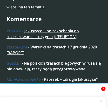
więcej na ten temat >
Komentarze
Zbyszek
-
Jakuszyce – od zakochania do
rozczarowania i rezygnacji [FELIETON]
staszek gra
-
Warunki na trasach 17 grudnia 2020
[RAPORT]
wososh
-
Na polskich trasach biegowych wirusa się
nie obawiają, trasy będą przygotowywane
Monika Ciesłowska
-
Paprsek – „drugie Jakuszyce”
w „czeskich Bieszczadach”
ziaro
-
Paprsek – „drugie Jakuszyce” w „czeskich
Bieszczadach”
Zaakceptuj ciastezka