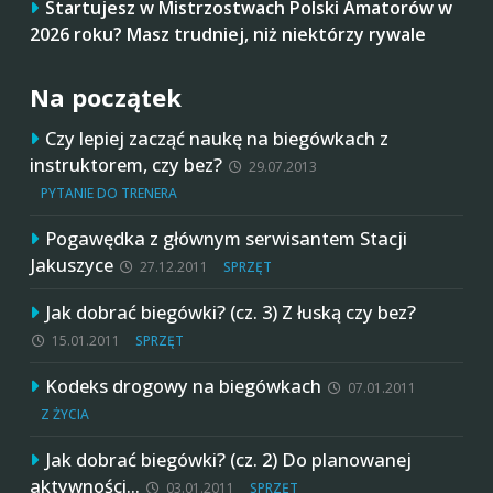
Startujesz w Mistrzostwach Polski Amatorów w
2026 roku? Masz trudniej, niż niektórzy rywale
Na początek
Czy lepiej zacząć naukę na biegówkach z
instruktorem, czy bez?
29.07.2013
PYTANIE DO TRENERA
Pogawędka z głównym serwisantem Stacji
Jakuszyce
27.12.2011
SPRZĘT
Jak dobrać biegówki? (cz. 3) Z łuską czy bez?
15.01.2011
SPRZĘT
Kodeks drogowy na biegówkach
07.01.2011
Z ŻYCIA
Jak dobrać biegówki? (cz. 2) Do planowanej
aktywności…
03.01.2011
SPRZĘT