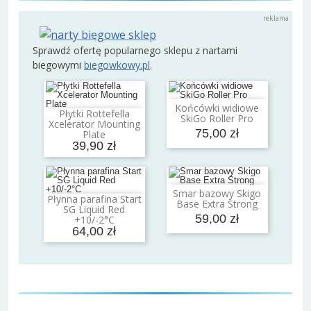
Sprawdź ofertę popularnego sklepu z nartami
biegowymi
biegowkowy.pl
.
Końcówki widiowe
Dodaj do koszyka
Płytki Rottefella
SkiGo Roller Pro
Dodaj do koszyka
Xcelerator Mounting
75,00 zł
Plate
39,90 zł
Smar bazowy Skigo
Dodaj do koszyka
Płynna parafina Start
Base Extra Strong
Dodaj do koszyka
SG Liquid Red
59,00 zł
+10/-2°C
64,00 zł