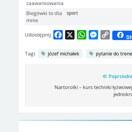
zaawansowania
Biegówki to dla
sport
mnie
Facebook
X
WhatsApp
Messen
Copy
Udostępnij:
Sh
Link
Tagi:
józef michałek
pytanie do tren
Nawigacja
Poprzedni
wpisu
Nartorolki – kurs techniki łyżwowej
jednokr