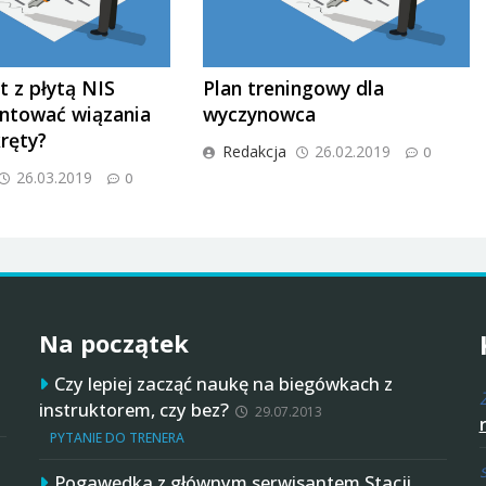
t z płytą NIS
Plan treningowy dla
ntować wiązania
wyczynowca
ręty?
Redakcja
26.02.2019
0
26.03.2019
0
Na początek
Czy lepiej zacząć naukę na biegówkach z
instruktorem, czy bez?
29.07.2013
PYTANIE DO TRENERA
Pogawędka z głównym serwisantem Stacji