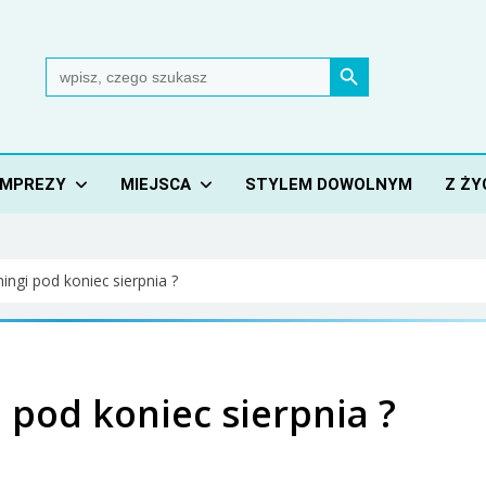
Search Button
Search
for:
IMPREZY
MIEJSCA
STYLEM DOWOLNYM
Z ŻY
ingi pod koniec sierpnia ?
i pod koniec sierpnia ?