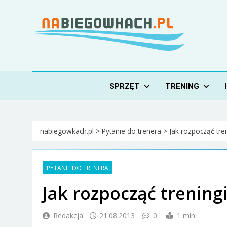
Skip
to
content
Nabiegowkach.pl
portal miłośników narciarstwa biegowego
SPRZĘT
TRENING
nabiegowkach.pl
>
Pytanie do trenera
>
Jak rozpocząć tren
PYTANIE DO TRENERA
Jak rozpocząć trening
Redakcja
21.08.2013
0
1 min.