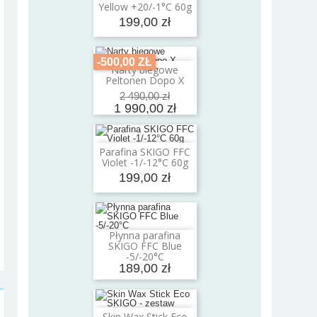
Yellow +20/-1°C 60g
199,00 zł
-500,00 ZŁ
Narty biegowe
Dodaj do koszyka
Peltonen Dopo X
2 490,00 zł
1 990,00 zł
Parafina SKIGO FFC
Dodaj do koszyka
Violet -1/-12°C 60g
199,00 zł
Płynna parafina
Dodaj do koszyka
SKIGO FFC Blue
-5/-20°C
189,00 zł
Skin Wax Stick Eco