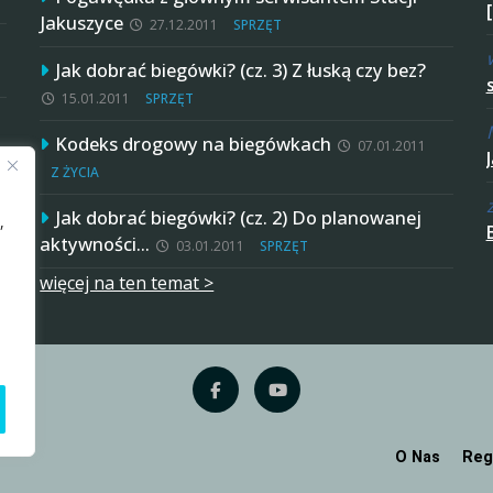
Jakuszyce
27.12.2011
SPRZĘT
Jak dobrać biegówki? (cz. 3) Z łuską czy bez?
15.01.2011
SPRZĘT
Kodeks drogowy na biegówkach
07.01.2011
Z ŻYCIA
Jak dobrać biegówki? (cz. 2) Do planowanej
,
aktywności…
03.01.2011
SPRZĘT
więcej na ten temat >
O Nas
Reg