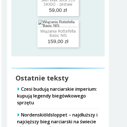
Dodaj do koszyka
SKIGO - zestaw
59,00 zł
Wiązania Rottefella
Dodaj do koszyka
Basic NIS
159,00 zł
Ostatnie teksty
Czesi budują narciarskie imperium:
kupują legendy biegówkowego
sprzętu
Nordenskiöldsloppet – najdłuższy i
najcięższy bieg narciarski na świecie