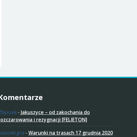
Komentarze
Zbyszek
-
Jakuszyce – od zakochania do
rozczarowania i rezygnacji [FELIETON]
staszek gra
-
Warunki na trasach 17 grudnia 2020