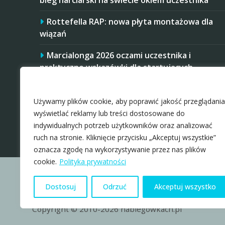
bieg narciarski na świecie okiem uczestnika
Rottefella RAP: nowa płyta montażowa dla
wiązań
Marcialonga 2026 oczami uczestnika i
praktyczne wskazówki dla startujących
Zaakceptuj ciastezka
Startujesz w Mistrzostwach Polski Amatorów
w 2026 roku? Masz trudniej, niż niektórzy
Używamy plików cookie, aby poprawić jakość przeglądania
rywale
wyświetlać reklamy lub treści dostosowane do
indywidualnych potrzeb użytkowników oraz analizować
ruch na stronie. Kliknięcie przycisku „Akceptuj wszystkie”
oznacza zgodę na wykorzystywanie przez nas plików
cookie.
Polityka prywatności
Dostosuj
Odrzuć
Akceptuj wszystko
Copyright © 2010-2026 nabiegowkach.pl