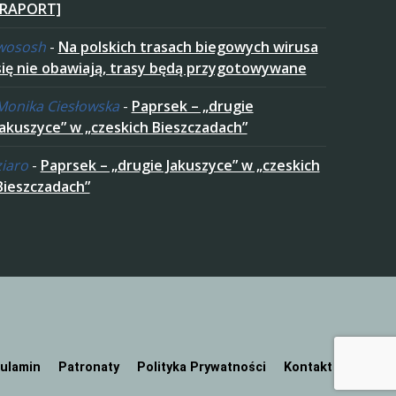
[RAPORT]
wososh
-
Na polskich trasach biegowych wirusa
się nie obawiają, trasy będą przygotowywane
Monika Ciesłowska
-
Paprsek – „drugie
Jakuszyce” w „czeskich Bieszczadach”
ziaro
-
Paprsek – „drugie Jakuszyce” w „czeskich
Bieszczadach”
ulamin
Patronaty
Polityka Prywatności
Kontakt