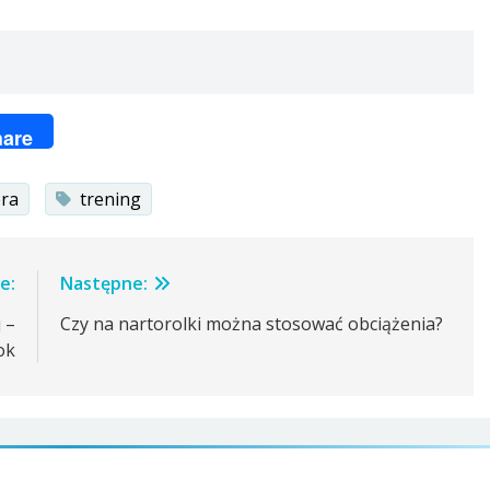
ger
are
era
trening
e:
Następne:
 –
Czy na nartorolki można stosować obciążenia?
ok