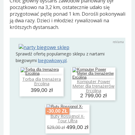
Choć główny dystans zawodów planowany był
początkowo na 3,2 km, ostatecznie udało się
przygotować pętlę ponad 1 km. Dorośli pokonywali
ją dwa razy. Dzieci i młodzież rywalizowali na
krótszych dystansach.
Sprawdź ofertę popularnego sklepu z nartami
biegowymi
biegowkowy.pl
.
Torba dla trenażera
Dodaj do koszyka
Komputer Power
Ercolina
Dodaj do koszyka
Meter dla trenażerów
399,00 zł
Ercolina
2 799,00 zł
-30,00 ZŁ
Buty Rossignol X-
Dodaj do koszyka
Tour Ultra
499,00 zł
529,00 zł