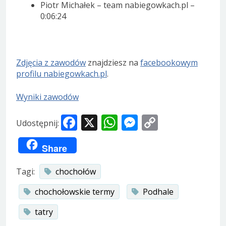
Piotr Michałek – team nabiegowkach.pl –
0:06:24
Zdjęcia z zawodów
znajdziesz na
facebookowym
profilu nabiegowkach.pl
.
Wyniki zawodów
Facebook
X
WhatsApp
Messenger
Copy
Udostępnij:
Link
Share
Tagi:
chochołów
chochołowskie termy
Podhale
tatry