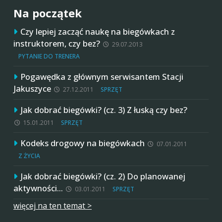
Na początek
Czy lepiej zacząć naukę na biegówkach z
instruktorem, czy bez?
29.07.2013
PYTANIE DO TRENERA
Pogawędka z głównym serwisantem Stacji
Jakuszyce
27.12.2011
SPRZĘT
Jak dobrać biegówki? (cz. 3) Z łuską czy bez?
15.01.2011
SPRZĘT
Kodeks drogowy na biegówkach
07.01.2011
Z ŻYCIA
Jak dobrać biegówki? (cz. 2) Do planowanej
aktywności…
03.01.2011
SPRZĘT
więcej na ten temat >