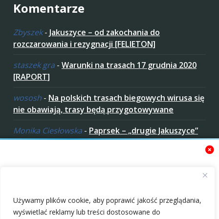
Komentarze
Zbyszek
-
Jakuszyce – od zakochania do
rozczarowania i rezygnacji [FELIETON]
staszek gra
-
Warunki na trasach 17 grudnia 2020
[RAPORT]
wososh
-
Na polskich trasach biegowych wirusa się
nie obawiają, trasy będą przygotowywane
Monika Ciesłowska
-
Paprsek – „drugie Jakuszyce”
w „czeskich Bieszczadach”
ziaro
-
Paprsek – „drugie Jakuszyce” w „czeskich
Bieszczadach”
Zaakceptuj ciastezka
Używamy plików cookie, aby poprawić jakość przeglądania,
wyświetlać reklamy lub treści dostosowane do