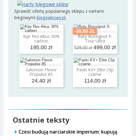
Sprawdź ofertę popularnego sklepu z nartami
biegowymi
biegowkowy.pl
.
-30,00 ZŁ
Kije Rex Altus 30%
Buty Rossignol X-
Dodaj do koszyka
Dodaj do koszyka
carbon
Tour Ultra
195,00 zł
499,00 zł
529,00 zł
Salomon Flexor
Paski KV+ Elite Clip
Dodaj do koszyka
Dodaj do koszyka
Propulse 85
czarne
24,40 zł
114,00 zł
Ostatnie teksty
Czesi budują narciarskie imperium: kupują