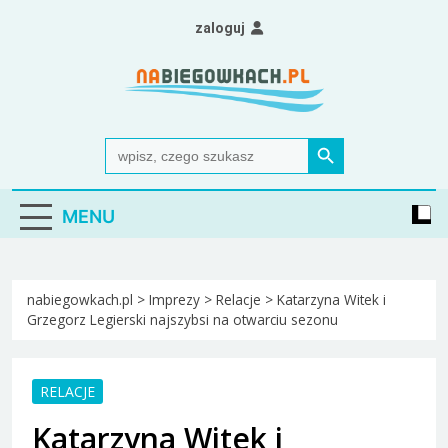
Skip
zaloguj
to
content
Nabiegowkach.pl
portal miłośników narciarstwa biegowego
Search Button
Search
for:
MENU
nabiegowkach.pl
>
Imprezy
>
Relacje
>
Katarzyna Witek i
Grzegorz Legierski najszybsi na otwarciu sezonu
RELACJE
Katarzyna Witek i