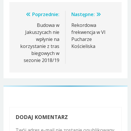
Nawigacja
Poprzednie:
Następne:
wpisu
Budowa w
Rekordowa
Jakuszycach nie
frekwencja w VI
wpłynie na
Pucharze
korzystanie z tras
Kościeliska
biegowych w
sezonie 2018/19
DODAJ KOMENTARZ
Twój adres e-mail nie zostanie opublikowany.