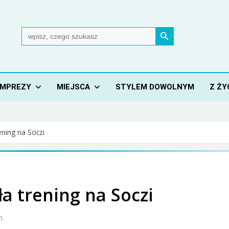
Search Button
Search
for:
IMPREZY
MIEJSCA
STYLEM DOWOLNYM
Z ŻY
ning na Soczi
a trening na Soczi
n.