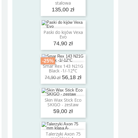
stalowa
135,00 zł
Paski do kijów Vexa
Dodaj do koszyka
Evo
74,90 zł
-25%
Smar Rex 143 N21G
Dodaj do koszyka
Black -1/-12°C
56,18 zł
74,90 zł
Skin Wax Stick Eco
Dodaj do koszyka
SKIGO - zestaw
59,00 zł
Talerzyki Axon 75
Dodaj do koszyka