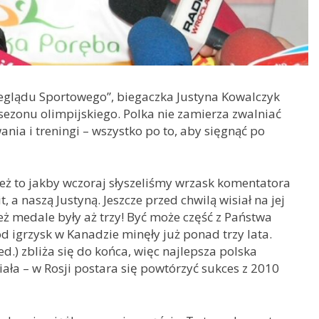
zeglądu Sportowego”, biegaczka Justyna Kowalczyk
ezonu olimpijskiego. Polka nie zamierza zwalniać
nia i treningi – wszystko po to, aby sięgnąć po
ież to jakby wczoraj słyszeliśmy wrzask komentatora
 a naszą Justyną. Jeszcze przed chwilą wisiał na jej
ież medale były aż trzy! Być może część z Państwa
d igrzysk w Kanadzie minęły już ponad trzy lata.
d.) zbliża się do końca, więc najlepsza polska
ała – w Rosji postara się powtórzyć sukces z 2010