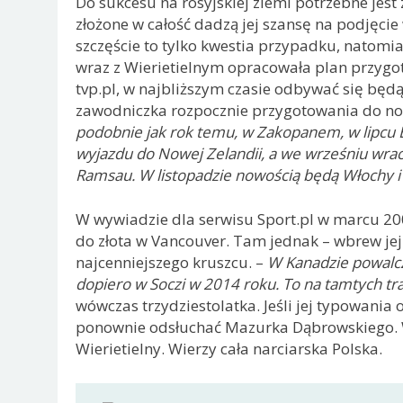
Do sukcesu na rosyjskiej ziemi potrzebne jest 
złożone w całość dadzą jej szansę na podjęcie
szczęście to tylko kwestia przypadku, natomia
wraz z Wierietielnym opracowała plan przygo
tvp.pl, w najbliższym czasie odbywać się będą
zawodniczka rozpocznie przygotowania do n
podobnie jak rok temu, w Zakopanem, w lipcu 
wyjazdu do Nowej Zelandii, a we wrześniu wra
Ramsau. W listopadzie nowością będą Włochy i
W wywiadzie dla serwisu Sport.pl w marcu 2009
do złota w Vancouver. Tam jednak – wbrew je
najcenniejszego kruszcu. –
W Kanadzie powalcz
dopiero w Soczi w 2014 roku. To na tamtych tr
wówczas trzydziestolatka. Jeśli jej typowania 
ponownie odsłuchać Mazurka Dąbrowskiego. Wi
Wierietielny. Wierzy cała narciarska Polska.