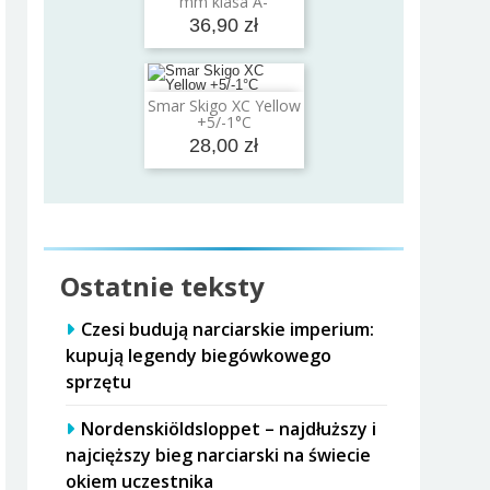
mm klasa A-
36,90 zł
Smar Skigo XC Yellow
Dodaj do koszyka
+5/-1°C
28,00 zł
Ostatnie teksty
Czesi budują narciarskie imperium:
kupują legendy biegówkowego
sprzętu
Nordenskiöldsloppet – najdłuższy i
najcięższy bieg narciarski na świecie
okiem uczestnika