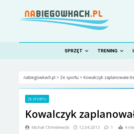
Skip
to
content
Nabiegowkach.pl
portal miłośników narciarstwa biegowego
SPRZĘT
TRENING
nabiegowkach.pl
>
Ze sportu
>
Kowalczyk zaplanowała tre
ZE SPORTU
Kowalczyk zaplanował
Michał Chmielewski
12.04.2013
1
4 mi