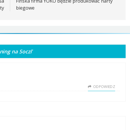
sa
Fińska firma YOKO będzie produkować narty
ty
biegowe
ning na Soczi
”
ODPOWIEDZ