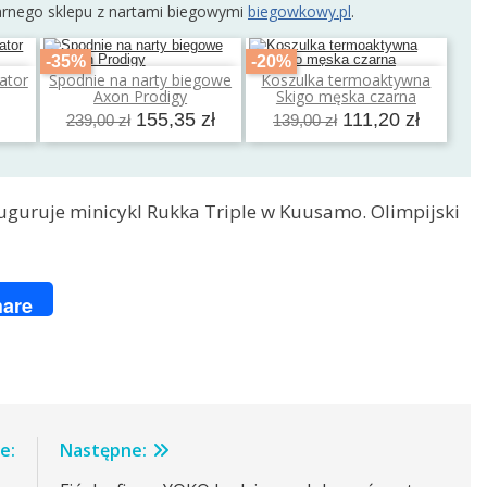
arnego sklepu z nartami biegowymi
biegowkowy.pl
.
-35%
-20%
rator
Spodnie na narty biegowe
Koszulka termoaktywna
a
Dodaj do koszyka
Dodaj do koszyka
Axon Prodigy
Skigo męska czarna
155,35 zł
111,20 zł
239,00 zł
139,00 zł
auguruje minicykl Rukka Triple w Kuusamo. Olimpijski
ger
are
e:
Następne: