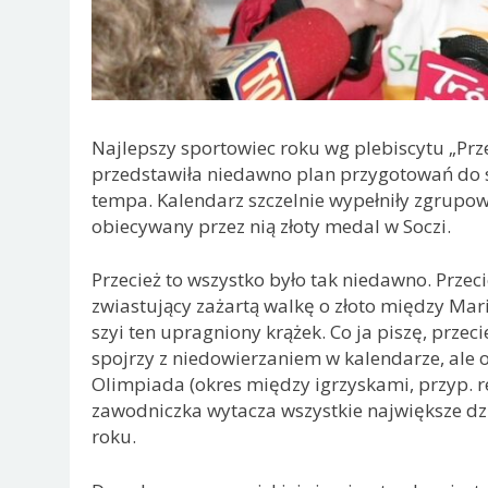
Najlepszy sportowiec roku wg plebiscytu „Pr
przedstawiła niedawno plan przygotowań do s
tempa. Kalendarz szczelnie wypełniły zgrupowa
obiecywany przez nią złoty medal w Soczi.
Przecież to wszystko było tak niedawno. Przec
zwiastujący zażartą walkę o złoto między Marit,
szyi ten upragniony krążek. Co ja piszę, przec
spojrzy z niedowierzaniem w kalendarze, ale o
Olimpiada (okres między igrzyskami, przyp. re
zawodniczka wytacza wszystkie największe dzi
roku.