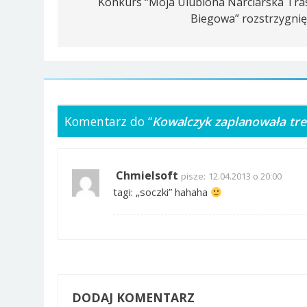
wpisu
Konkurs “Moja Ulubiona Narciarska Tra
Biegowa” rozstrzygnię
Komentarz do “
Kowalczyk zaplanowała tre
Chmielsoft
pisze:
12.04.2013 o 20:00
tagi: „soczki” hahaha
DODAJ KOMENTARZ