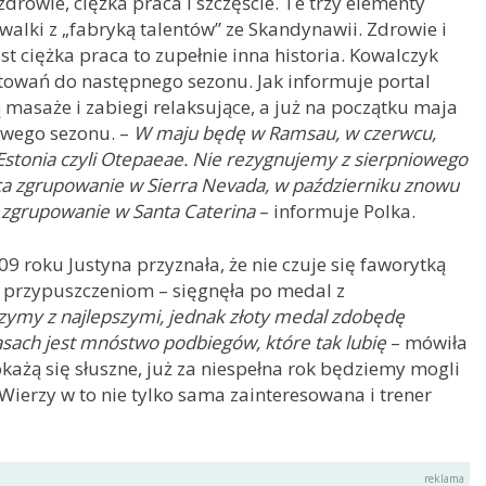
zdrowie, ciężka praca i szczęście. Te trzy elementy
 walki z „fabryką talentów” ze Skandynawii. Zdrowie i
st ciężka praca to zupełnie inna historia. Kowalczyk
towań do następnego sezonu. Jak informuje portal
 masaże i zabiegi relaksujące, a już na początku maja
owego sezonu. –
W maju będę w Ramsau, w czerwcu,
Estonia czyli Otepaeae. Nie rezygnujemy z sierpniowego
ca zgrupowanie w Sierra Nevada, w październiku znowu
 zgrupowanie w Santa Caterina
– informuje Polka.
 roku Justyna przyznała, że nie czuje się faworytką
j przypuszczeniom – sięgnęła po medal z
ymy z najlepszymi, jednak złoty medal zdobędę
asach jest mnóstwo podbiegów, które tak lubię
– mówiła
okażą się słuszne, już za niespełna rok będziemy mogli
erzy w to nie tylko sama zainteresowana i trener