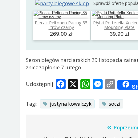
Sprawdź ofertę popul
Plecak Peltonen Racing 35
Płytki Rottefella Xcele
Dodaj do koszyka
Dodaj do koszyk
litrów czarny
Mounting Plate
269,00 zł
39,90 zł
Sezon biegów narciarskich 29 listopada zain
znicz zapłonie 7 lutego.
Facebook
X
WhatsApp
Messen
Copy
Udostępnij:
Sh
Link
Tagi:
justyna kowalczyk
soczi
Nawigacja
Poprzedni