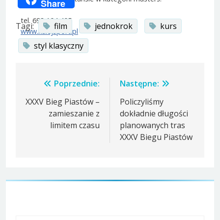
Share
tel. 693 104 405
Tagi:
film
jednokrok
kurs
www.kulejsport.pl
styl klasyczny
Nawigacja
Poprzednie:
Następne:
wpisu
XXXV Bieg Piastów –
Policzyliśmy
zamieszanie z
dokładnie długości
limitem czasu
planowanych tras
XXXV Biegu Piastów