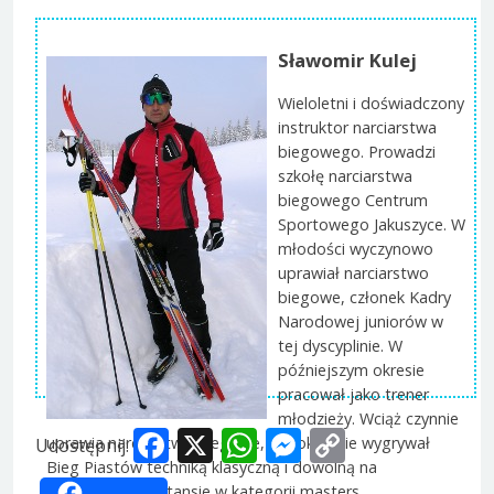
Sławomir Kulej
Wieloletni i doświadczony
instruktor narciarstwa
biegowego. Prowadzi
szkołę narciarstwa
biegowego Centrum
Sportowego Jakuszyce. W
młodości wyczynowo
uprawiał narciarstwo
biegowe, członek Kadry
Narodowej juniorów w
tej dyscyplinie. W
późniejszym okresie
pracował jako trener
młodzieży. Wciąż czynnie
Facebook
X
WhatsApp
Messenger
Copy
uprawia narciarstwo biegowe, wielokrotnie wygrywał
Udostępnij:
Bieg Piastów techniką klasyczną i dowolną na
Link
najdłuższym dystansie w kategorii masters.