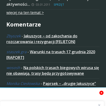
aktywności…
03.01.2011
SPRZĘT
więcej na ten temat >
Komentarze
Zbyszek
-
Jakuszyce – od zakochania do
rozczarowania i rezygnacji [FELIETON]
staszek gra
-
Warunki na trasach 17 grudnia 2020
[RAPORT]
wososh
-
Na polskich trasach biegowych wirusa się
nie obawiają, trasy będą przygotowywane
Monika Ciesłowska
-
Paprsek – „drugie Jakuszyce”
w „czeskich Bieszczadach”
ziaro
-
Paprsek – „drugie Jakuszyce” w „czeskich
Bieszczadach”