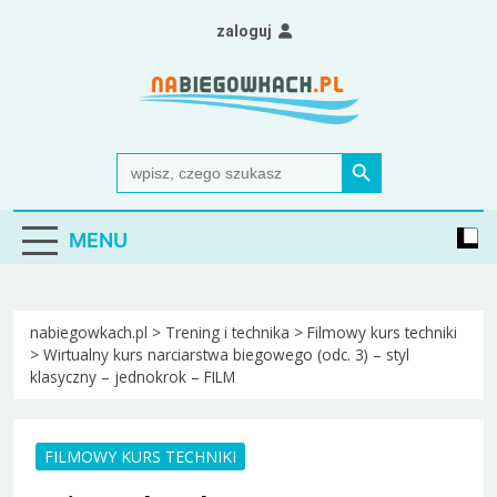
Skip
zaloguj
to
content
Nabiegowkach.pl
portal miłośników narciarstwa biegowego
Search Button
Search
for:
MENU
nabiegowkach.pl
>
Trening i technika
>
Filmowy kurs techniki
>
Wirtualny kurs narciarstwa biegowego (odc. 3) – styl
klasyczny – jednokrok – FILM
FILMOWY KURS TECHNIKI