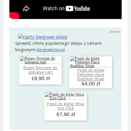
Sprawdź ofertę popularnego sklepu z nartami
biegowymi
biegowkowy.pl
.
Rzepy firmowe do
Dodaj do koszyka
Paski do kijów
spinania nart
Dodaj do koszyka
Peltonen Race
19,90 zł
Biathlon Strap
64,00 zł
Paski do kijów Vexa
Dodaj do koszyka
Evo Click
67,90 zł