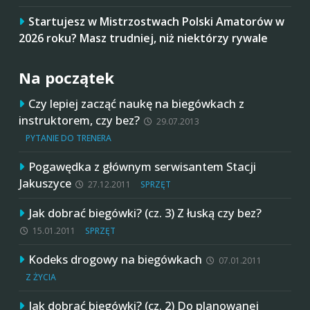
Startujesz w Mistrzostwach Polski Amatorów w
2026 roku? Masz trudniej, niż niektórzy rywale
Na początek
Czy lepiej zacząć naukę na biegówkach z
instruktorem, czy bez?
29.07.2013
PYTANIE DO TRENERA
Pogawędka z głównym serwisantem Stacji
Jakuszyce
27.12.2011
SPRZĘT
Jak dobrać biegówki? (cz. 3) Z łuską czy bez?
15.01.2011
SPRZĘT
Kodeks drogowy na biegówkach
07.01.2011
Z ŻYCIA
Jak dobrać biegówki? (cz. 2) Do planowanej