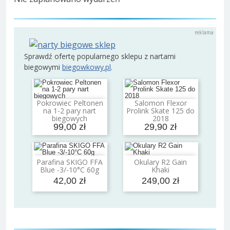
Sprawdź ofertę popularnego sklepu z nartami
biegowymi
biegowkowy.pl
.
Pokrowiec Peltonen
Salomon Flexor
Dodaj do koszyka
Dodaj do koszyka
na 1-2 pary nart
Prolink Skate 125 do
biegowych
2018
99,00 zł
29,90 zł
Parafina SKIGO FFA
Okulary R2 Gain
Dodaj do koszyka
Dodaj do koszyka
Blue -3/-10°C 60g
Khaki
42,00 zł
249,00 zł