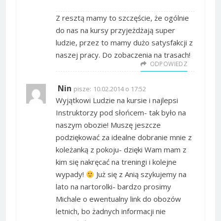
Z resztą mamy to szczęście, że ogólnie
do nas na kursy przyjeżdżają super
ludzie, przez to mamy dużo satysfakcji z
naszej pracy. Do zobaczenia na trasach!
ODPOWIEDZ
Nin
pisze:
10.02.2014 o 17:52
Wyjątkowi Ludzie na kursie i najlepsi
Instruktorzy pod słońcem- tak było na
naszym obozie! Muszę jeszcze
podziękować za idealne dobranie mnie z
koleżanką z pokoju- dzięki Wam mam z
kim się nakręcać na treningi i kolejne
wypady!
Już się z Anią szykujemy na
lato na nartorolki- bardzo prosimy
Michale o ewentualny link do obozów
letnich, bo żadnych informacji nie