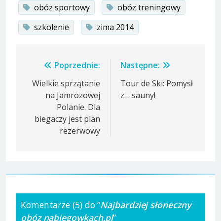
obóz sportowy
obóz treningowy
szkolenie
zima 2014
Nawigacja
Poprzednie:
Następne:
wpisu
Wielkie sprzątanie
Tour de Ski: Pomysł
na Jamrozowej
z… sauny!
Polanie. Dla
biegaczy jest plan
rezerwowy
Komentarze (5) do “
Najbardziej słoneczny
obóz nabiegowkach.pl
”