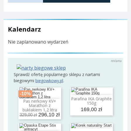
Kalendarz
Nie zaplanowano wydarzeń
Sprawdź ofertę popularnego sklepu z nartami
biegowymi
biegowkowy.pl
.
-10%
Parafina IKA Graphite
Dodaj do koszyka
Pas nerkowy KV+
150g
Dodaj do koszyka
Marathon z
169,00 zł
bukłakiem 1,2 litra
296,10 zł
329,00 zł