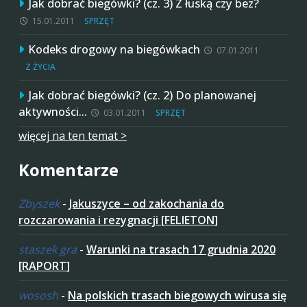
Jak dobrać biegówki? (cz. 3) Z łuską czy bez?
15.01.2011
SPRZĘT
Kodeks drogowy na biegówkach
07.01.2011
Z ŻYCIA
Jak dobrać biegówki? (cz. 2) Do planowanej
aktywności…
03.01.2011
SPRZĘT
więcej na ten temat >
Komentarze
Zbyszek
-
Jakuszyce – od zakochania do
rozczarowania i rezygnacji [FELIETON]
staszek gra
-
Warunki na trasach 17 grudnia 2020
[RAPORT]
wososh
-
Na polskich trasach biegowych wirusa się