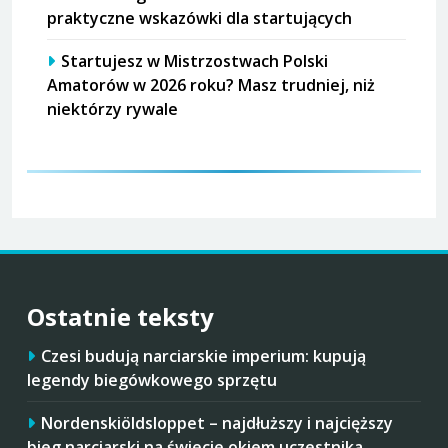
praktyczne wskazówki dla startujących
Startujesz w Mistrzostwach Polski
Amatorów w 2026 roku? Masz trudniej, niż
niektórzy rywale
Ostatnie teksty
Czesi budują narciarskie imperium: kupują
legendy biegówkowego sprzętu
Nordenskiöldsloppet – najdłuższy i najcięższy
bieg narciarski na świecie okiem uczestnika