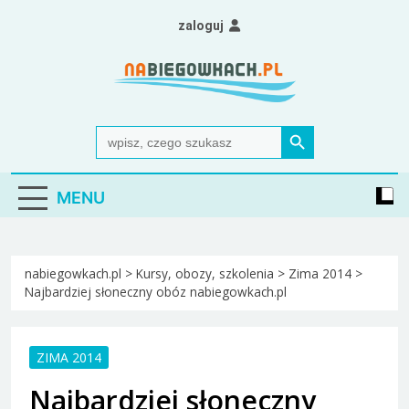
Skip
zaloguj
to
content
Nabiegowkach.pl
portal miłośników narciarstwa biegowego
Search Button
Search
for:
MENU
nabiegowkach.pl
>
Kursy, obozy, szkolenia
>
Zima 2014
>
Najbardziej słoneczny obóz nabiegowkach.pl
ZIMA 2014
Najbardziej słoneczny