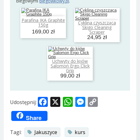
biegowymi
biegowkowy.pl
.
Parafina IKA Graphite
Dodaj do koszyka
Cyklina czyszcząca
150g
Dodaj do koszyka
Skigo Cleaning
169,00 zł
Scraper
24,95 zł
Uchwyty do kijów
Dodaj do koszyka
Salomon Ergo Click
Grip
99,00 zł
Facebook
X
WhatsApp
Messenger
Copy
Udostępnij:
Link
Share
Tagi:
Jakuszyce
kurs