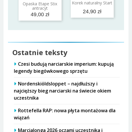
Dodaj do koszyka
Korek naturalny Start
Opaska Etape Stix
Dodaj do koszyka
antracyt
24,90 zł
49,00 zł
Ostatnie teksty
Czesi budują narciarskie imperium: kupują
legendy biegówkowego sprzętu
Nordenskiöldsloppet – najdłuższy i
najcięższy bieg narciarski na świecie okiem
uczestnika
Rottefella RAP: nowa płyta montażowa dla
wiązań
Marcialonga 2026 oczami uczestnika i