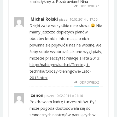
znalazłyśmy :c Pozdrawiam! Nina
ODPOWIEDZ
Michał Rolski
pisze:
10.02.2014 o 17:56
Dzięki za te wszystkie miłe słowa
Nie
mamy jeszcze dopiętych planów
obozów letnich. Informacja o nich
powinna się pojawić u nas na wiosnę. Ale
żeby sobie wyobrazić jak one wyglądały,
możecie przeczytać relacje z lata 2013:
http://nabiegowkach.pl/Trening-i-
technika/Obozy-treningowe/Lato-
2013.html
ODPOWIEDZ
zenon
pisze:
10.02.2014 o 21:16
Pozdrawiam kadrę i uczestników. Być
może pogoda dostosowała się do
słonecznych nastrojów panujących w