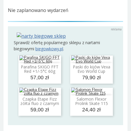
Nie zaplanowano wydarzeń
Sprawdź ofertę popularnego sklepu z nartami
biegowymi
biegowkowy.pl
.
Parafina SKIGO FFT
Paski do kijów Vexa
Dodaj do koszyka
Dodaj do koszyka
Red +1/-5°C 60g
Evo World Cup
57,00 zł
79,90 zł
Czapka Etape Fizz
Salomon Flexor
Dodaj do koszyka
Dodaj do koszyka
żółta fluo z czarnym
Prolink Skate 115
59,00 zł
24,40 zł