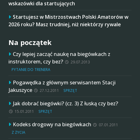
wskazówki dla startujących
Startujesz w Mistrzostwach Polski Amatorów w
2026 roku? Masz trudniej, niż niektórzy rywale
Na początek
Czy lepiej zacząć naukę na biegówkach z
instruktorem, czy bez?
29.07.2013
PYTANIE DO TRENERA
Pogawędka z głównym serwisantem Stacji
Jakuszyce
27.12.2011
SPRZĘT
Jak dobrać biegówki? (cz. 3) Z łuską czy bez?
15.01.2011
SPRZĘT
Kodeks drogowy na biegówkach
07.01.2011
Z ŻYCIA