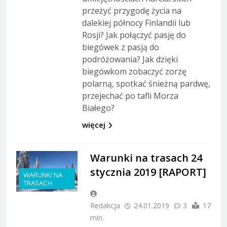
przeżyć przygodę życia na
dalekiej północy Finlandii lub
Rosji? Jak połączyć pasję do
biegówek z pasją do
podróżowania? Jak dzięki
biegówkom zobaczyć zorzę
polarną, spotkać śnieżną pardwę,
przejechać po tafli Morza
Białego?
więcej
Warunki na trasach 24
stycznia 2019 [RAPORT]
WARUNKI NA
TRASACH
Redakcja
24.01.2019
3
17
min.