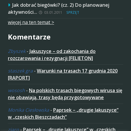
Jak dobrać biegówki? (cz. 2) Do planowanej
aktywności…
03.01.2011
SPRZĘT
więcej na ten temat >
Komentarze
Zbyszek
-
Jakuszyce – od zakochania do
rozczarowania i rezygnacji [FELIETON]
staszek gra
-
Warunki na trasach 17 grudnia 2020
[RAPORT]
wososh
-
Na polskich trasach biegowych wirusa się
nie obawiają, trasy będą przygotowywane
Monika Ciesłowska
-
Paprsek – „drugie Jakuszyce”
w „czeskich Bieszczadach”
ziaro
-
Paprsek – „drugie Jakuszyce” w „czeskich