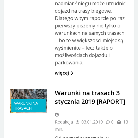
nadmiar śniegu może utrudnić
dojazd na trasy biegowe.
Dlatego w tym raporcie po raz
pierwszy piszemy nie tylko o
warunkach na samych trasach
– bo te w większości miejsc są
wyśmienite – lecz także o
możliwościach dojazdu i
parkowania.
więcej
Warunki na trasach 3
stycznia 2019 [RAPORT]
WARUNKI NA
TRASACH
Redakcja
03.01.2019
0
13
min.