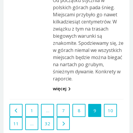
Od początku stycznia w
polskich górach pada śnieg.
Miejscami przybyło go nawet
kilkadziesiąt centymetrów. W
związku z tym na trasach
biegowych warunki są
znakomite. Spodziewamy się, że
w górach niemal we wszystkich
miejscach będzie można biegać
na nartach po grubym,
śnieżnym dywanie. Konkrety w
raporcie.
więcej
1
…
7
8
9
10
11
…
32