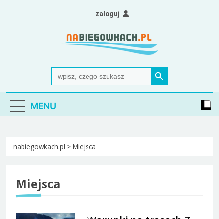
Skip
zaloguj
to
content
Nabiegowkach.pl
portal miłośników narciarstwa biegowego
Search Button
Search
for:
MENU
nabiegowkach.pl
>
Miejsca
Miejsca