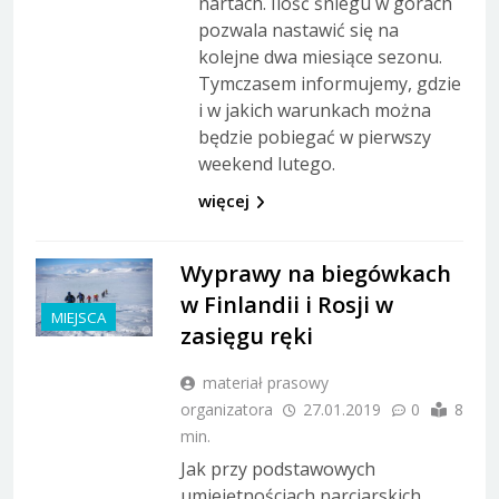
nartach. Ilość śniegu w górach
pozwala nastawić się na
kolejne dwa miesiące sezonu.
Tymczasem informujemy, gdzie
i w jakich warunkach można
będzie pobiegać w pierwszy
weekend lutego.
więcej
Wyprawy na biegówkach
w Finlandii i Rosji w
MIEJSCA
zasięgu ręki
materiał prasowy
organizatora
27.01.2019
0
8
min.
Jak przy podstawowych
umiejętnościach narciarskich