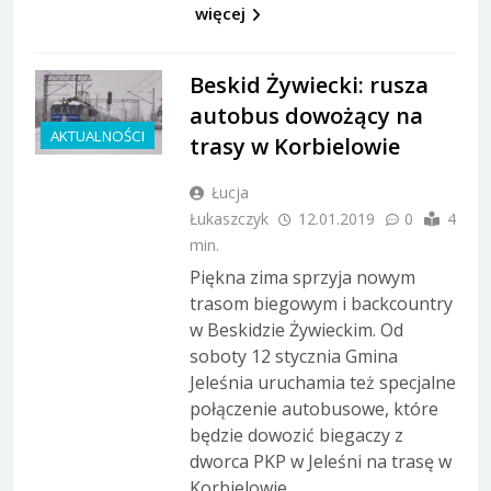
więcej
Beskid Żywiecki: rusza
autobus dowożący na
AKTUALNOŚCI
trasy w Korbielowie
Łucja
Łukaszczyk
12.01.2019
0
4
min.
Piękna zima sprzyja nowym
trasom biegowym i backcountry
w Beskidzie Żywieckim. Od
soboty 12 stycznia Gmina
Jeleśnia uruchamia też specjalne
połączenie autobusowe, które
będzie dowozić biegaczy z
dworca PKP w Jeleśni na trasę w
Korbielowie.