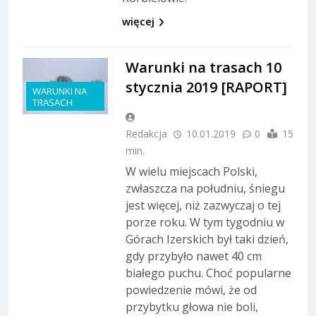
więcej
Warunki na trasach 10
stycznia 2019 [RAPORT]
WARUNKI NA
TRASACH
Redakcja
10.01.2019
0
15
min.
W wielu miejscach Polski,
zwłaszcza na południu, śniegu
jest więcej, niż zazwyczaj o tej
porze roku. W tym tygodniu w
Górach Izerskich był taki dzień,
gdy przybyło nawet 40 cm
białego puchu. Choć popularne
powiedzenie mówi, że od
przybytku głowa nie boli,