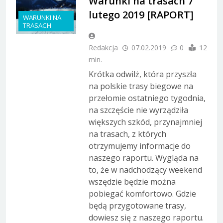
Warunki na trasach 7
lutego 2019 [RAPORT]
WARUNKI NA
TRASACH
Redakcja
07.02.2019
0
12
min.
Krótka odwilż, która przyszła
na polskie trasy biegowe na
przełomie ostatniego tygodnia,
na szczęście nie wyrządziła
większych szkód, przynajmniej
na trasach, z których
otrzymujemy informacje do
naszego raportu. Wygląda na
to, że w nadchodzący weekend
wszędzie będzie można
pobiegać komfortowo. Gdzie
będą przygotowane trasy,
dowiesz się z naszego raportu.