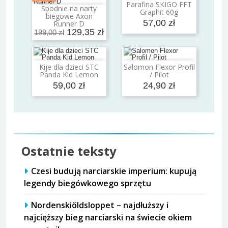
Parafina SKIGO FFT
Dodaj do koszyka
Spodnie na narty
Graphit 60g
Dodaj do koszyka
biegowe Axon
57,00 zł
Runner D
129,35 zł
199,00 zł
Kije dla dzieci STC
Salomon Flexor Profil
Dodaj do koszyka
Dodaj do koszyka
Panda Kid Lemon
/ Pilot
59,00 zł
24,90 zł
Ostatnie teksty
Czesi budują narciarskie imperium: kupują
legendy biegówkowego sprzętu
Nordenskiöldsloppet – najdłuższy i
najcięższy bieg narciarski na świecie okiem