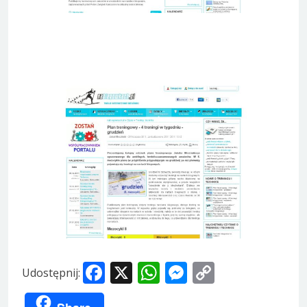
Facebook
X
WhatsApp
Messenger
Copy
Udostępnij:
Link