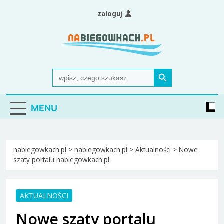
Skip
zaloguj
to
content
Nabiegowkach.pl
portal miłośników narciarstwa biegowego
Search Button
Search
for:
MENU
nabiegowkach.pl
>
nabiegowkach.pl
>
Aktualności
>
Nowe
szaty portalu nabiegowkach.pl
AKTUALNOŚCI
Nowe szaty portalu