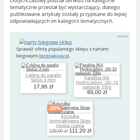
Dotychczasowy podział serwisu na kategorie
tematyczne przestał być wystarczający, dlatego
publikowane artykuły zostały przypisane do lepiej
odpowiadających im kategorii tematycznych.
Sprawdź ofertę popularnego sklepu z nartami
biegowymi
biegowkowy.pl
.
Cyklina do parafin
Dodaj do koszyka
Parafina IKA
SkiGo 3 mm
Dodaj do koszyka
Hydrocarbon -20/-10
17,95 zł
niebieski 330g
65,00 zł
-20%
Koszulka
Dodaj do koszyka
termoaktywna Skigo
męska czarna
111,20 zł
139,00 zł