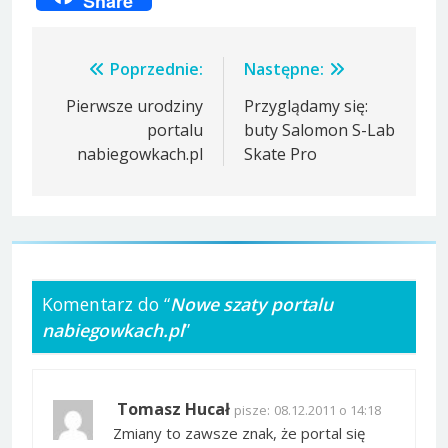
Share
Nawigacja
Poprzednie:
Następne:
wpisu
Pierwsze urodziny
Przyglądamy się:
portalu
buty Salomon S-Lab
nabiegowkach.pl
Skate Pro
Komentarz do “
Nowe szaty portalu
nabiegowkach.pl
”
Tomasz Hucał
pisze:
08.12.2011 o 14:18
Zmiany to zawsze znak, że portal się