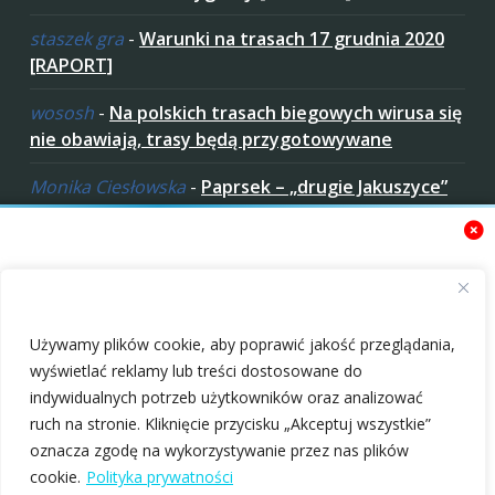
staszek gra
-
Warunki na trasach 17 grudnia 2020
[RAPORT]
wososh
-
Na polskich trasach biegowych wirusa się
nie obawiają, trasy będą przygotowywane
Monika Ciesłowska
-
Paprsek – „drugie Jakuszyce”
w „czeskich Bieszczadach”
ziaro
-
Paprsek – „drugie Jakuszyce” w „czeskich
Bieszczadach”
Zaakceptuj ciastezka
Używamy plików cookie, aby poprawić jakość przeglądania,
wyświetlać reklamy lub treści dostosowane do
indywidualnych potrzeb użytkowników oraz analizować
ruch na stronie. Kliknięcie przycisku „Akceptuj wszystkie”
oznacza zgodę na wykorzystywanie przez nas plików
Świąteczne życzenia
Portal
Copyright © 2010-2026 nabiegowkach.pl
cookie.
Polityka prywatności
dla czytelników
nabiegowkach.pl