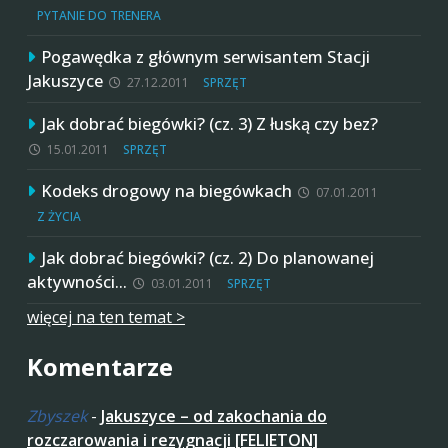
PYTANIE DO TRENERA
Pogawędka z głównym serwisantem Stacji
Jakuszyce
27.12.2011
SPRZĘT
Jak dobrać biegówki? (cz. 3) Z łuską czy bez?
15.01.2011
SPRZĘT
Kodeks drogowy na biegówkach
07.01.2011
Z ŻYCIA
Jak dobrać biegówki? (cz. 2) Do planowanej
aktywności…
03.01.2011
SPRZĘT
więcej na ten temat >
Komentarze
Zbyszek
-
Jakuszyce – od zakochania do
rozczarowania i rezygnacji [FELIETON]