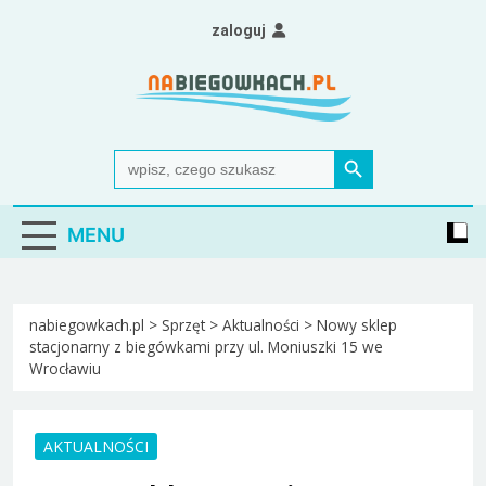
Skip
zaloguj
to
content
Nabiegowkach.pl
portal miłośników narciarstwa biegowego
Search Button
Search
for:
MENU
nabiegowkach.pl
>
Sprzęt
>
Aktualności
>
Nowy sklep
stacjonarny z biegówkami przy ul. Moniuszki 15 we
Wrocławiu
AKTUALNOŚCI