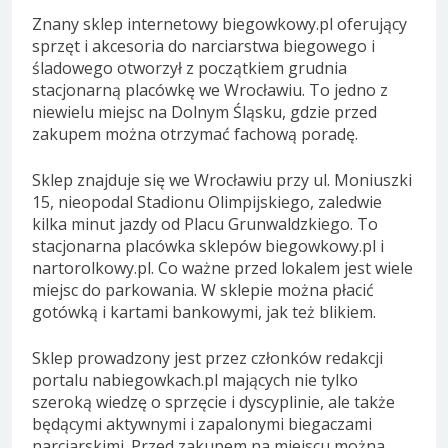
Znany sklep internetowy biegowkowy.pl oferujący
sprzęt i akcesoria do narciarstwa biegowego i
śladowego otworzył z początkiem grudnia
stacjonarną placówkę we Wrocławiu. To jedno z
niewielu miejsc na Dolnym Śląsku, gdzie przed
zakupem można otrzymać fachową poradę.
Sklep znajduje się we Wrocławiu przy ul. Moniuszki
15, nieopodal Stadionu Olimpijskiego, zaledwie
kilka minut jazdy od Placu Grunwaldzkiego. To
stacjonarna placówka sklepów biegowkowy.pl i
nartorolkowy.pl. Co ważne przed lokalem jest wiele
miejsc do parkowania. W sklepie można płacić
gotówką i kartami bankowymi, jak też blikiem.
Sklep prowadzony jest przez członków redakcji
portalu nabiegowkach.pl mających nie tylko
szeroką wiedzę o sprzęcie i dyscyplinie, ale także
będącymi aktywnymi i zapalonymi biegaczami
narciarskimi. Przed zakupem na miejscu można