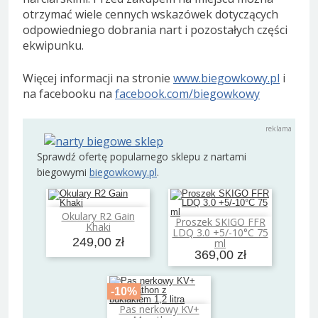
otrzymać wiele cennych wskazówek dotyczących
odpowiedniego dobrania nart i pozostałych części
ekwipunku.
Więcej informacji na stronie
www.biegowkowy.pl
i
na facebooku na
facebook.com/biegowkowy
Sprawdź ofertę popularnego sklepu z nartami
biegowymi
biegowkowy.pl
.
Okulary R2 Gain
Dodaj do koszyka
Proszek SKIGO FFR
Khaki
Dodaj do koszyka
LDQ 3.0 +5/-10°C 75
249,00 zł
ml
369,00 zł
-10%
Pas nerkowy KV+
Dodaj do koszyka