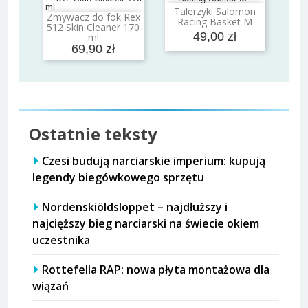
Talerzyki Salomon
Dodaj do koszyka
Zmywacz do fok Rex
Racing Basket M
Dodaj do koszyka
512 Skin Cleaner 170
49,00 zł
ml
69,90 zł
Ostatnie teksty
Czesi budują narciarskie imperium: kupują
legendy biegówkowego sprzętu
Nordenskiöldsloppet – najdłuższy i
najcięższy bieg narciarski na świecie okiem
uczestnika
Rottefella RAP: nowa płyta montażowa dla
wiązań