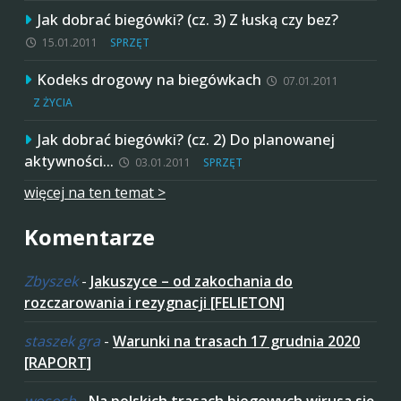
Jak dobrać biegówki? (cz. 3) Z łuską czy bez?
15.01.2011
SPRZĘT
Kodeks drogowy na biegówkach
07.01.2011
Z ŻYCIA
Jak dobrać biegówki? (cz. 2) Do planowanej
aktywności…
03.01.2011
SPRZĘT
więcej na ten temat >
Komentarze
Zbyszek
-
Jakuszyce – od zakochania do
rozczarowania i rezygnacji [FELIETON]
staszek gra
-
Warunki na trasach 17 grudnia 2020
[RAPORT]
wososh
-
Na polskich trasach biegowych wirusa się