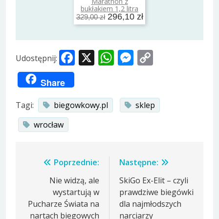
Marathon z
bukłakiem 1,2 litra
296,10 zł
329,00 zł
Facebook
X
WhatsApp
Messenger
Copy
Udostępnij:
Link
Share
Tagi:
biegowkowy.pl
sklep
wrocław
Nawigacja
Poprzednie:
Następne:
wpisu
Nie widzą, ale
SkiGo Ex-Elit – czyli
wystartują w
prawdziwe biegówki
Pucharze Świata na
dla najmłodszych
nartach biegowych
narciarzy