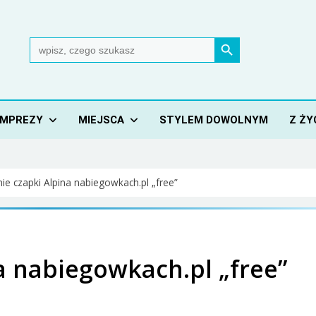
Search Button
Search
for:
IMPREZY
MIEJSCA
STYLEM DOWOLNYM
Z ŻY
nie czapki Alpina nabiegowkach.pl „free”
a nabiegowkach.pl „free”