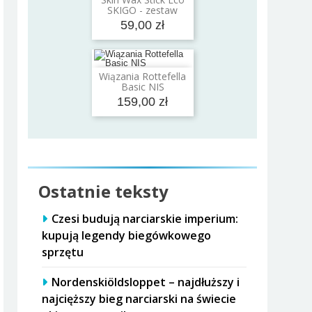
Dodaj do koszyka
SKIGO - zestaw
59,00 zł
Wiązania Rottefella
Dodaj do koszyka
Basic NIS
159,00 zł
Ostatnie teksty
Czesi budują narciarskie imperium:
kupują legendy biegówkowego
sprzętu
Nordenskiöldsloppet – najdłuższy i
najcięższy bieg narciarski na świecie