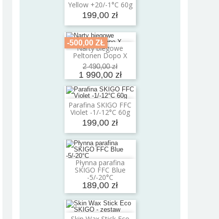
Yellow +20/-1°C 60g
199,00 zł
-500,00 ZŁ
Narty biegowe
Dodaj do koszyka
Peltonen Dopo X
2 490,00 zł
1 990,00 zł
Parafina SKIGO FFC
Dodaj do koszyka
Violet -1/-12°C 60g
199,00 zł
Płynna parafina
Dodaj do koszyka
SKIGO FFC Blue
-5/-20°C
189,00 zł
Skin Wax Stick Eco