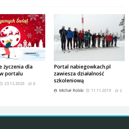
 życzenia dla
Portal nabiegowkach.pl
ów portalu
zawiesza działalność
szkoleniową
23.12.2020
0
Michał Rolski
11.11.2019
2