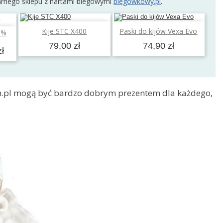
arnego sklepu z nartami biegowymi
biegowkowy.pl
.
Dodaj do koszyka
Dodaj do koszyka
Kije STC X400
Paski do kijów Vexa Evo
0%
a
79,00 zł
74,90 zł
zł
.pl mogą być bardzo dobrym prezentem dla każdego,