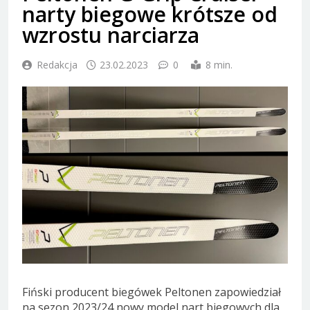
narty biegowe krótsze od
wzrostu narciarza
Redakcja
23.02.2023
0
8 min.
Fiński producent biegówek Peltonen zapowiedział
na sezon 2023/24 nowy model nart biegowych dla