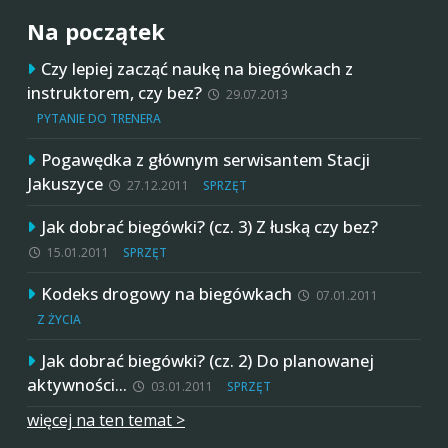
Na początek
Czy lepiej zacząć naukę na biegówkach z
instruktorem, czy bez?
29.07.2013
PYTANIE DO TRENERA
Pogawędka z głównym serwisantem Stacji
Jakuszyce
27.12.2011
SPRZĘT
Jak dobrać biegówki? (cz. 3) Z łuską czy bez?
15.01.2011
SPRZĘT
Kodeks drogowy na biegówkach
07.01.2011
Z ŻYCIA
Jak dobrać biegówki? (cz. 2) Do planowanej
aktywności…
03.01.2011
SPRZĘT
więcej na ten temat >