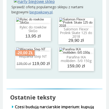
Sprawdź ofertę popularnego sklepu z nartami
biegowymi
biegowkowy.pl
.
Rylec do rowków
Dodaj do koszyka
Salomon Flexor
SkiGo
Dodaj do koszyka
Prolink Skate 125 do
13,95 zł
2018
29,90 zł
-20,00 ZŁ
Dodaj do koszyka
Wiązania Step NT
Parafina IKA
Dodaj do koszyka
molibden -5/0 150g
119,00 zł
139,00 zł
159,00 zł
Ostatnie teksty
Czesi budują narciarskie imperium: kupują