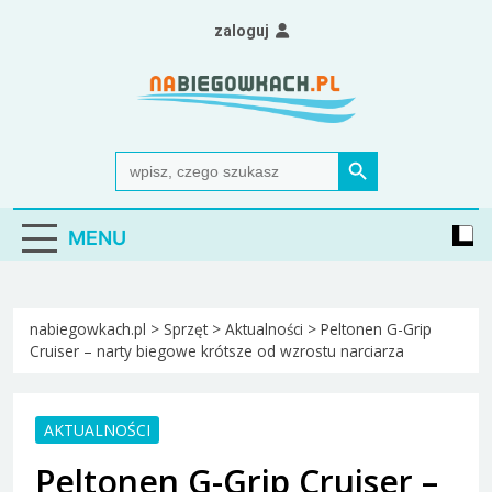
Skip
zaloguj
to
content
Nabiegowkach.pl
portal miłośników narciarstwa biegowego
Search Button
Search
for:
MENU
nabiegowkach.pl
>
Sprzęt
>
Aktualności
>
Peltonen G-Grip
Cruiser – narty biegowe krótsze od wzrostu narciarza
AKTUALNOŚCI
Peltonen G-Grip Cruiser –