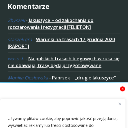
Komentarze
Zbyszek
-
Jakuszyce – od zakochania do
rozczarowania i rezygnacji [FELIETON]
staszek gra
-
Warunki na trasach 17 grudnia 2020
[RAPORT]
wososh
-
Na polskich trasach biegowych wirusa się
nie obawiają, trasy będą przygotowywane
Monika Ciesłowska
-
Paprsek – „drugie Jakuszyce”
w „czeskich Bieszczadach”
ziaro
-
Paprsek – „drugie Jakuszyce” w „czeskich
Bieszczadach”
Zaakceptuj ciastezka
Używamy plików cookie, aby poprawić jakość przeglądania,
wyświetlać reklamy lub treści dostosowane do