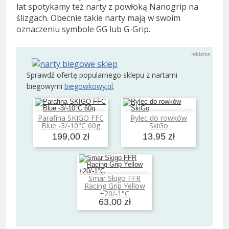
lat spotykamy też narty z powłoką Nanogrip na
ślizgach. Obecnie takie narty mają w swoim
oznaczeniu symbole GG lub G-Grip.
Sprawdź ofertę popularnego sklepu z nartami
biegowymi
biegowkowy.pl
.
Parafina SKIGO FFC
Rylec do rowków
Dodaj do koszyka
Dodaj do koszyka
Blue -3/-10°C 60g
SkiGo
199,00 zł
13,95 zł
Smar Skigo FFR
Dodaj do koszyka
Racing Grip Yellow
+20/-1°C
63,00 zł