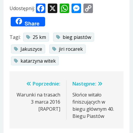
Facebook
X
WhatsApp
Messenger
Copy
Udostępnij:
Link
Share
Tagi:
25 km
bieg piastów
Jakuszyce
jiri rocarek
katarzyna witek
Nawigacja
Poprzednie:
Następne:
wpisu
Warunki na trasach
Słońce witało
3 marca 2016
finiszujących w
[RAPORT]
biegu głównym 40.
Biegu Piastów