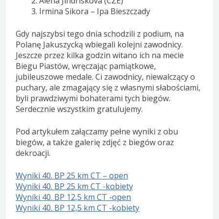
Alena Jindriskova (CZE)
Irmina Sikora – Ipa Bieszczady
Gdy najszybsi tego dnia schodzili z podium, na
Polanę Jakuszycką wbiegali kolejni zawodnicy.
Jeszcze przez kilka godzin witano ich na mecie
Biegu Piastów, wręczając pamiątkowe,
jubileuszowe medale. Ci zawodnicy, niewalczący o
puchary, ale zmagający się z własnymi słabościami,
byli prawdziwymi bohaterami tych biegów.
Serdecznie wszystkim gratulujemy.
Pod artykułem załączamy pełne wyniki z obu
biegów, a także galerię zdjęć z biegów oraz
dekroacji.
Wyniki 40. BP 25 km CT – open
Wyniki 40. BP 25 km CT -kobiety
Wyniki 40. BP 12,5 km CT -open
Wyniki 40. BP 12,5 km CT -kobiety