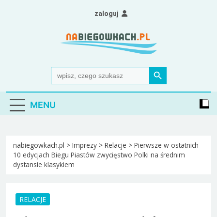
Skip
zaloguj
to
content
Nabiegowkach.pl
portal miłośników narciarstwa biegowego
Search Button
Search
for:
MENU
nabiegowkach.pl
>
Imprezy
>
Relacje
>
Pierwsze w ostatnich
10 edycjach Biegu Piastów zwycięstwo Polki na średnim
dystansie klasykiem
RELACJE