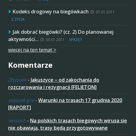
Kodeks drogowy na biegówkach
07.01.2011
Z ŻYCIA
Jak dobrać biegówki? (cz. 2) Do planowanej
aktywności…
03.01.2011
SPRZĘT
więcej na ten temat >
Komentarze
Zbyszek
-
Jakuszyce – od zakochania do
rozczarowania i rezygnacji [FELIETON]
staszek gra
-
Warunki na trasach 17 grudnia 2020
[RAPORT]
wososh
-
Na polskich trasach biegowych wirusa się
nie obawiają, trasy będą przygotowywane