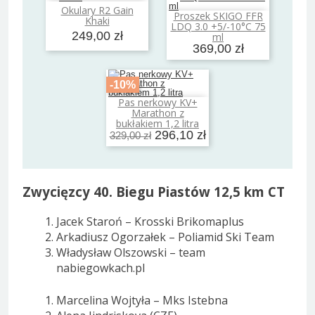
Okulary R2 Gain
Dodaj do koszyka
Proszek SKIGO FFR
Khaki
Dodaj do koszyka
LDQ 3.0 +5/-10°C 75
249,00 zł
ml
369,00 zł
-10%
Pas nerkowy KV+
Dodaj do koszyka
Marathon z
bukłakiem 1,2 litra
296,10 zł
329,00 zł
Zwycięzcy 40. Biegu Piastów 12,5 km CT
Jacek Staroń – Krosski Brikomaplus
Arkadiusz Ogorzałek – Poliamid Ski Team
Władysław Olszowski – team
nabiegowkach.pl
Marcelina Wojtyła – Mks Istebna