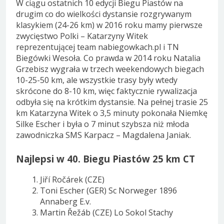
W ciągu ostatnich 10 edycji Biegu Piastów na
drugim co do wielkości dystansie rozgrywanym
klasykiem (24-26 km) w 2016 roku mamy pierwsze
zwycięstwo Polki – Katarzyny Witek
reprezentującej team nabiegowkach.pl i TN
Biegówki Wesoła. Co prawda w 2014 roku Natalia
Grzebisz wygrała w trzech weekendowych biegach
10-25-50 km, ale wszystkie trasy były wtedy
skrócone do 8-10 km, więc faktycznie rywalizacja
odbyła się na krótkim dystansie. Na pełnej trasie 25
km Katarzyna Witek o 3,5 minuty pokonała Niemkę
Silke Escher i była o 7 minut szybsza niż młoda
zawodniczka SMS Karpacz – Magdalena Janiak.
Najlepsi w 40. Biegu Piastów 25 km CT
Jiří Ročárek (CZE)
Toni Escher (GER) Sc Norweger 1896
Annaberg E.v.
Martin Řežáb (CZE) Lo Sokol Stachy