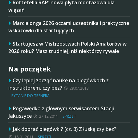
Rottefella RAP: nowa płyta montażowa dla
wiązań
Marcialonga 2026 oczami uczestnika i praktyczne
wskazówki dla startujących
Startujesz w Mistrzostwach Polski Amatorów w
2026 roku? Masz trudniej, niż niektórzy rywale
Na początek
Czy lepiej zacząć naukę na biegówkach z
instruktorem, czy bez?
29.07.2013
PYTANIE DO TRENERA
Pogawędka z głównym serwisantem Stacji
Jakuszyce
27.12.2011
SPRZĘT
Jak dobrać biegówki? (cz. 3) Z łuską czy bez?
15.01.2011
SPRZĘT