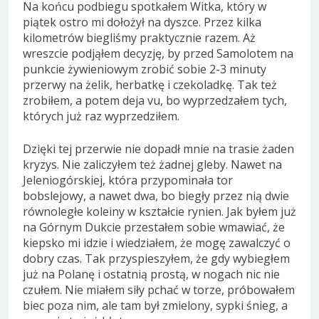
Na końcu podbiegu spotkałem Witka, który w
piątek ostro mi dołożył na dyszce. Przez kilka
kilometrów biegliśmy praktycznie razem. Aż
wreszcie podjąłem decyzję, by przed Samolotem na
punkcie żywieniowym zrobić sobie 2-3 minuty
przerwy na żelik, herbatkę i czekoladkę. Tak też
zrobiłem, a potem deja vu, bo wyprzedzałem tych,
których już raz wyprzedziłem.
Dzięki tej przerwie nie dopadł mnie na trasie żaden
kryzys. Nie zaliczyłem też żadnej gleby. Nawet na
Jeleniogórskiej, która przypominała tor
bobslejowy, a nawet dwa, bo biegły przez nią dwie
równoległe koleiny w kształcie rynien. Jak byłem już
na Górnym Dukcie przestałem sobie wmawiać, że
kiepsko mi idzie i wiedziałem, że mogę zawalczyć o
dobry czas. Tak przyspieszyłem, że gdy wybiegłem
już na Polanę i ostatnią prostą, w nogach nic nie
czułem. Nie miałem siły pchać w torze, próbowałem
biec poza nim, ale tam był zmielony, sypki śnieg, a