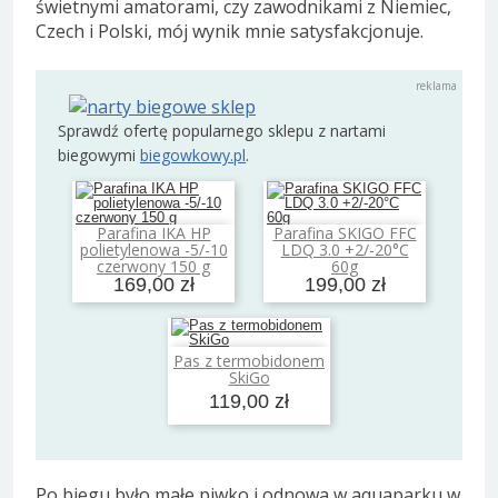
świetnymi amatorami, czy zawodnikami z Niemiec,
Czech i Polski, mój wynik mnie satysfakcjonuje.
Sprawdź ofertę popularnego sklepu z nartami
biegowymi
biegowkowy.pl
.
Parafina IKA HP
Parafina SKIGO FFC
Dodaj do koszyka
Dodaj do koszyka
polietylenowa -5/-10
LDQ 3.0 +2/-20°C
czerwony 150 g
60g
169,00 zł
199,00 zł
Pas z termobidonem
Dodaj do koszyka
SkiGo
119,00 zł
Po biegu było małe piwko i odnowa w aquaparku w