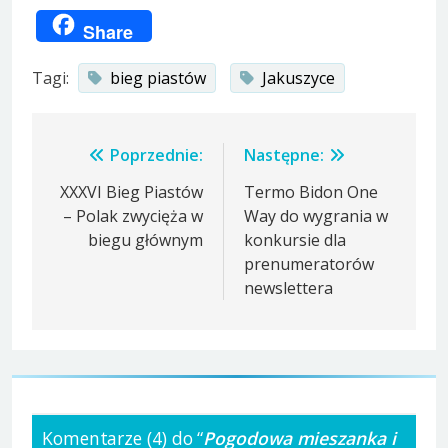
Link
Share
Tagi:
bieg piastów
Jakuszyce
Nawigacja
Poprzednie:
Następne:
wpisu
XXXVI Bieg Piastów
Termo Bidon One
– Polak zwycięża w
Way do wygrania w
biegu głównym
konkursie dla
prenumeratorów
newslettera
Komentarze (4) do “
Pogodowa mieszanka i