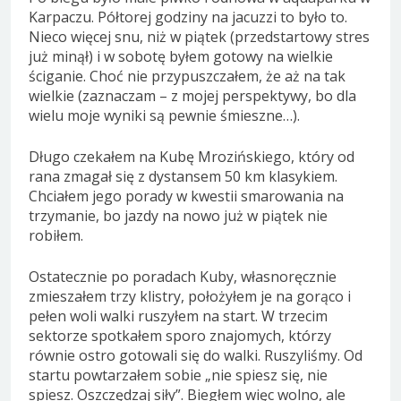
Karpaczu. Półtorej godziny na jacuzzi to było to.
Nieco więcej snu, niż w piątek (przedstartowy stres
już minął) i w sobotę byłem gotowy na wielkie
ściganie. Choć nie przypuszczałem, że aż na tak
wielkie (zaznaczam – z mojej perspektywy, bo dla
wielu moje wyniki są pewnie śmieszne…).
Długo czekałem na Kubę Mrozińskiego, który od
rana zmagał się z dystansem 50 km klasykiem.
Chciałem jego porady w kwestii smarowania na
trzymanie, bo jazdy na nowo już w piątek nie
robiłem.
Ostatecznie po poradach Kuby, własnoręcznie
zmieszałem trzy klistry, położyłem je na gorąco i
pełen woli walki ruszyłem na start. W trzecim
sektorze spotkałem sporo znajomych, którzy
równie ostro gotowali się do walki. Ruszyliśmy. Od
startu powtarzałem sobie „nie spiesz się, nie
spiesz. Oszczędzaj siły”. Biegłem więc wolno, ale