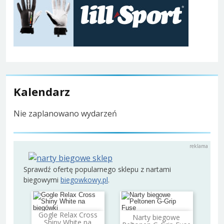
Kalendarz
Nie zaplanowano wydarzeń
Sprawdź ofertę popularnego sklepu z nartami
biegowymi
biegowkowy.pl
.
Gogle Relax Cross
Narty biegowe
Dodaj do koszyka
Dodaj do koszyka
Shiny White na