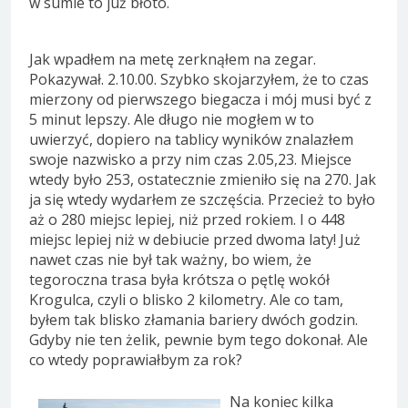
w sumie to już błoto.
Jak wpadłem na metę zerknąłem na zegar.
Pokazywał. 2.10.00. Szybko skojarzyłem, że to czas
mierzony od pierwszego biegacza i mój musi być z
5 minut lepszy. Ale długo nie mogłem w to
uwierzyć, dopiero na tablicy wyników znalazłem
swoje nazwisko a przy nim czas 2.05,23. Miejsce
wtedy było 253, ostatecznie zmieniło się na 270. Jak
ja się wtedy wydarłem ze szczęścia. Przecież to było
aż o 280 miejsc lepiej, niż przed rokiem. I o 448
miejsc lepiej niż w debiucie przed dwoma laty! Już
nawet czas nie był tak ważny, bo wiem, że
tegoroczna trasa była krótsza o pętlę wokół
Krogulca, czyli o blisko 2 kilometry. Ale co tam,
byłem tak blisko złamania bariery dwóch godzin.
Gdyby nie ten żelik, pewnie bym tego dokonał. Ale
co wtedy poprawiałbym za rok?
Na koniec kilka