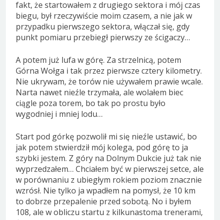
fakt, że startowałem z drugiego sektora i mój czas
biegu, był rzeczywiście moim czasem, a nie jak w
przypadku pierwszego sektora, włączał się, gdy
punkt pomiaru przebiegł pierwszy ze ścigaczy…
A potem już lufa w górę. Za strzelnicą, potem
Górna Wołga i tak przez pierwsze cztery kilometry.
Nie ukrywam, że torów nie używałem prawie wcale.
Narta nawet nieźle trzymała, ale wolałem biec
ciągle poza torem, bo tak po prostu było
wygodniej i mniej lodu…
Start pod górkę pozwolił mi się nieźle ustawić, bo
jak potem stwierdził mój kolega, pod górę to ja
szybki jestem. Z góry na Dolnym Dukcie już tak nie
wyprzedzałem… Chciałem być w pierwszej setce, ale
w porównaniu z ubiegłym rokiem poziom znacznie
wzrósł. Nie tylko ja wpadłem na pomysł, że 10 km
to dobrze przepalenie przed sobotą. No i byłem
108, ale w obliczu startu z kilkunastoma trenerami,