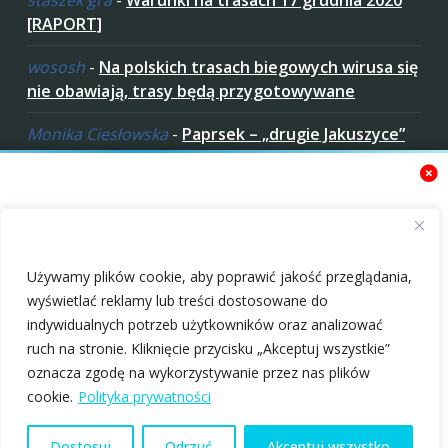
[RAPORT]
wososh
-
Na polskich trasach biegowych wirusa się
nie obawiają, trasy będą przygotowywane
Monika Ciesłowska
-
Paprsek – „drugie Jakuszyce”
w „czeskich Bieszczadach”
ziaro
-
Paprsek – „drugie Jakuszyce” w „czeskich
Bieszczadach”
Zaakceptuj ciastezka
Używamy plików cookie, aby poprawić jakość przeglądania,
wyświetlać reklamy lub treści dostosowane do
indywidualnych potrzeb użytkowników oraz analizować
ruch na stronie. Kliknięcie przycisku „Akceptuj wszystkie”
oznacza zgodę na wykorzystywanie przez nas plików
Marcialonga 2026
Mistrzostwa Polski
Copyright © 2010-2026 nabiegowkach.pl
cookie.
Polityka prywatności
oczami uczestnika i
Amatorów PZN w
praktyczne
biegach narciarskich
O Nas
Regulamin
Patronaty
Polityka Prywatności
Dostosuj
Odrzuć
Akceptuj wszystko