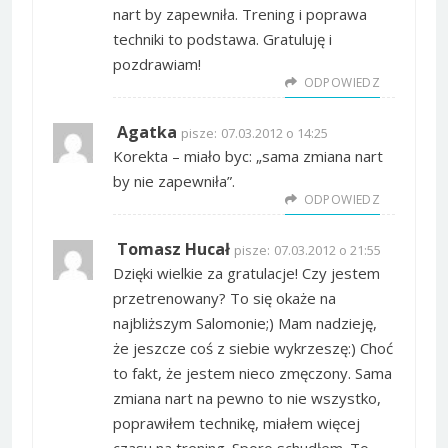
nart by zapewniła. Trening i poprawa
techniki to podstawa. Gratuluję i
pozdrawiam!
ODPOWIEDZ
Agatka
pisze:
07.03.2012 o 14:25
Korekta – miało byc: „sama zmiana nart
by nie zapewniła”.
ODPOWIEDZ
Tomasz Hucał
pisze:
07.03.2012 o 21:55
Dzięki wielkie za gratulacje! Czy jestem
przetrenowany? To się okaże na
najbliższym Salomonie;) Mam nadzieję,
że jeszcze coś z siebie wykrzeszę:) Choć
to fakt, że jestem nieco zmęczony. Sama
zmiana nart na pewno to nie wszystko,
poprawiłem technikę, miałem więcej