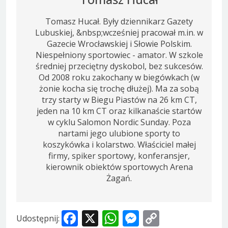
Tomasz Hucał. Były dziennikarz Gazety
Lubuskiej, &nbsp;wcześniej pracował m.in. w
Gazecie Wrocławskiej i Słowie Polskim.
Niespełniony sportowiec - amator. W szkole
średniej przeciętny dyskobol, bez sukcesów.
Od 2008 roku zakochany w biegówkach (w
żonie kocha się trochę dłużej). Ma za sobą
trzy starty w Biegu Piastów na 26 km CT,
jeden na 10 km CT oraz kilkanaście startów
w cyklu Salomon Nordic Sunday. Poza
nartami jego ulubione sporty to
koszykówka i kolarstwo. Właściciel małej
firmy, spiker sportowy, konferansjer,
kierownik obiektów sportowych Arena
Żagań.
Facebook
X
WhatsApp
Messenger
Copy
Udostępnij: