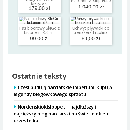
Peltonen G-Grip Fuse
biegówki
1 040,00 zł
179,00 zł
Pas biodrowy SkiGo z
Uchwyt pływacki do
Dodaj do koszyka
Dodaj do koszyka
bidonem 750 ml
trenażera Ercolina
99,00 zł
69,00 zł
Ostatnie teksty
Czesi budują narciarskie imperium: kupują
legendy biegówkowego sprzętu
Nordenskiöldsloppet – najdłuższy i
najcięższy bieg narciarski na świecie okiem
uczestnika