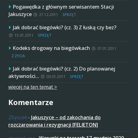
Pogawędka z głównym serwisantem Stacji
Jakuszyce
27.12.2011
SPRZĘT
Jak dobrać biegówki? (cz. 3) Z łuską czy bez?
15.01.2011
SPRZĘT
Kodeks drogowy na biegówkach
07.01.2011
Z ŻYCIA
Jak dobrać biegówki? (cz. 2) Do planowanej
aktywności…
03.01.2011
SPRZĘT
więcej na ten temat >
Komentarze
Zbyszek
-
Jakuszyce – od zakochania do
rozczarowania i rezygnacji [FELIETON]
staszek gra
-
Warunki na trasach 17 grudnia 2020