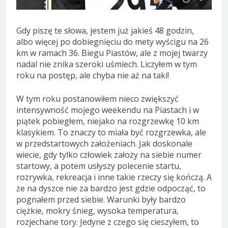
Gdy piszę te słowa, jestem już jakieś 48 godzin,
albo więcej po dobiegnięciu do mety wyścigu na 26
km w ramach 36. Biegu Piastów, ale z mojej twarzy
nadal nie znika szeroki uśmiech. Liczyłem w tym
roku na postęp, ale chyba nie aż na taki!
W tym roku postanowiłem nieco zwiększyć
intensywność mojego weekendu na Piastach i w
piątek pobiegłem, niejako na rozgrzewkę 10 km
klasykiem. To znaczy to miała być rozgrzewka, ale
w przedstartowych założeniach. Jak doskonale
wiecie, gdy tylko człowiek założy na siebie numer
startowy, a potem usłyszy polecenie startu,
rozrywka, rekreacja i inne takie rzeczy się kończą. A
że na dyszce nie za bardzo jest gdzie odpocząć, to
pognałem przed siebie. Warunki były bardzo
ciężkie, mokry śnieg, wysoka temperatura,
rozjechane tory. Jedyne z czego się cieszyłem, to