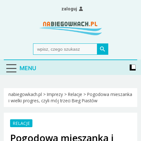
Skip
zaloguj
to
content
Nabiegowkach.pl
portal miłośników narciarstwa biegowego
Search Button
Search
for:
MENU
nabiegowkach.pl
>
Imprezy
>
Relacje
>
Pogodowa mieszanka
i wielki progres, czyli mój trzeci Bieg Piastów
RELACJE
Pogodowa mieszanka i