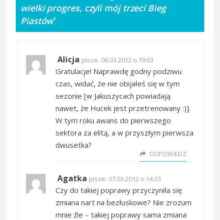
wielki progres, czyli mój trzeci Bieg
Piastów
”
Alicja
pisze:
06.03.2012 o 19:03
Gratulacje! Naprawdę godny podziwu
czas, widać, że nie obijałeś się w tym
sezonie [w Jakuszycach powiadają
nawet, że Hucek jest przetrenowany :)].
W tym roku awans do pierwszego
sektora za elitą, a w przyszłym pierwsza
dwusetka?
ODPOWIEDZ
Agatka
pisze:
07.03.2012 o 14:23
Czy do takiej poprawy przyczyniła się
zmiana nart na bezłuskowe? Nie zrozum
mnie źle – takiej poprawy sama zmiana