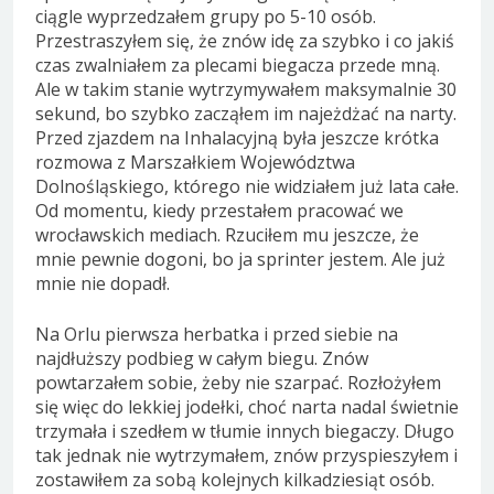
ciągle wyprzedzałem grupy po 5-10 osób.
Przestraszyłem się, że znów idę za szybko i co jakiś
czas zwalniałem za plecami biegacza przede mną.
Ale w takim stanie wytrzymywałem maksymalnie 30
sekund, bo szybko zacząłem im najeżdżać na narty.
Przed zjazdem na Inhalacyjną była jeszcze krótka
rozmowa z Marszałkiem Województwa
Dolnośląskiego, którego nie widziałem już lata całe.
Od momentu, kiedy przestałem pracować we
wrocławskich mediach. Rzuciłem mu jeszcze, że
mnie pewnie dogoni, bo ja sprinter jestem. Ale już
mnie nie dopadł.
Na Orlu pierwsza herbatka i przed siebie na
najdłuższy podbieg w całym biegu. Znów
powtarzałem sobie, żeby nie szarpać. Rozłożyłem
się więc do lekkiej jodełki, choć narta nadal świetnie
trzymała i szedłem w tłumie innych biegaczy. Długo
tak jednak nie wytrzymałem, znów przyspieszyłem i
zostawiłem za sobą kolejnych kilkadziesiąt osób.