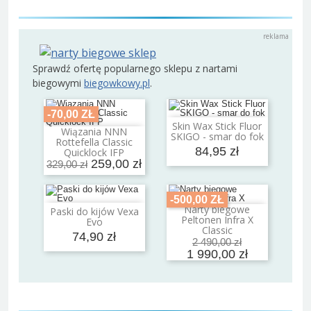
Sprawdź ofertę popularnego sklepu z nartami
biegowymi
biegowkowy.pl
.
-70,00 ZŁ
Skin Wax Stick Fluor
Dodaj do koszyka
Wiązania NNN
SKIGO - smar do fok
Dodaj do koszyka
Rottefella Classic
84,95 zł
Quicklock IFP
259,00 zł
329,00 zł
-500,00 ZŁ
Narty biegowe
Paski do kijów Vexa
Dodaj do koszyka
Dodaj do koszyka
Peltonen Infra X
Evo
Classic
74,90 zł
2 490,00 zł
1 990,00 zł