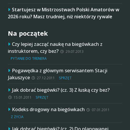
Startujesz w Mistrzostwach Polski Amatorów w
2026 roku? Masz trudniej, niż niektórzy rywale
Na początek
Czy lepiej zacząć naukę na biegówkach z
instruktorem, czy bez?
29.07.2013
PYTANIE DO TRENERA
Pogawędka z głównym serwisantem Stacji
Jakuszyce
27.12.2011
SPRZĘT
Jak dobrać biegówki? (cz. 3) Z łuską czy bez?
15.01.2011
SPRZĘT
Kodeks drogowy na biegówkach
07.01.2011
Z ŻYCIA
Jak dobrać biegówki? (cz. 2) Do planowanej