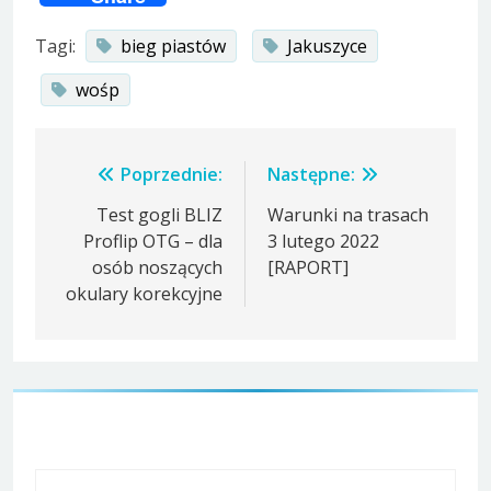
Tagi:
bieg piastów
Jakuszyce
wośp
Nawigacja
Poprzednie:
Następne:
wpisu
Test gogli BLIZ
Warunki na trasach
Proflip OTG – dla
3 lutego 2022
osób noszących
[RAPORT]
okulary korekcyjne