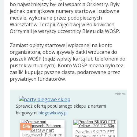
bo najważniejszy był cel wsparcia Orkiestry. Były
jednak pamiątkowe numery startowe i cudowne
medale, wykonane przez podopiecznych
Warsztatów Terapii Zajęciowej w Polkowicach.
Otrzymali je wszyscy uczestnicy Biegu dla WOŚP.
Zamiast opłaty startowej wpłacanej na konto
organizatora, obowiązywały datki wrzucane do
puszek WOŚP (bądź wpłaty kartą lub telefonem do
puszek wirtualnych). Konto WOŚP można było też
zasilić kupując pyszne ciasta, podarowane przez
prywatnych fundatorów.
Sprawdź ofertę popularnego sklepu z nartami
biegowymi
biegowkowy.pl
.
-5%
Zestaw nart
Parafina SKIGO FFT
Dodaj do koszyka
Dodaj do koszyka
biegowych Peltonen
Yellow +20/-1°C 60g