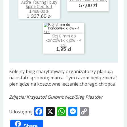
Astra Touring i buty
57,00 zł
Spine Comfort
1 408,00 zł
1 337,60 zł
Klej 8 mm do
Dodaj do koszyka
końcówek kijów - 4
szt.
1,95 zł
Kolejny bieg charytatywny organizatorzy planują
na ostatnią sobotę marca. Tym razem będą zbierać
pieniądze na kosztowne leczenie chorego chłopca.
Zdjęcia: Krzysztof Gulbinowicz/Bieg Piastów
Facebook
X
WhatsApp
Messenger
Copy
Udostępnij:
Link
Share