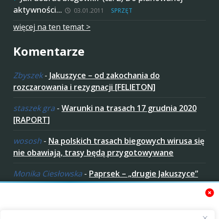
aktywności…
03.01.2011
SPRZĘT
więcej na ten temat >
Komentarze
Zbyszek
-
Jakuszyce – od zakochania do
rozczarowania i rezygnacji [FELIETON]
staszek gra
-
Warunki na trasach 17 grudnia 2020
[RAPORT]
wososh
-
Na polskich trasach biegowych wirusa się
nie obawiają, trasy będą przygotowywane
Monika Ciesłowska
-
Paprsek – „drugie Jakuszyce”
w „czeskich Bieszczadach”
ziaro
-
Paprsek – „drugie Jakuszyce” w „czeskich
Bieszczadach”