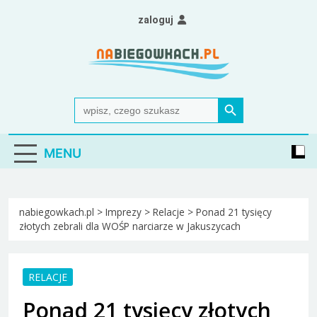
Skip
zaloguj
to
content
Nabiegowkach.pl
portal miłośników narciarstwa biegowego
Search Button
Search
for:
MENU
nabiegowkach.pl
>
Imprezy
>
Relacje
>
Ponad 21 tysięcy
złotych zebrali dla WOŚP narciarze w Jakuszycach
RELACJE
Ponad 21 tysięcy złotych