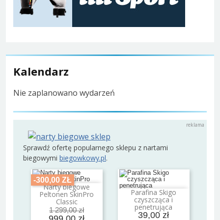
Kalendarz
Nie zaplanowano wydarzeń
Sprawdź ofertę popularnego sklepu z nartami
biegowymi
biegowkowy.pl
.
-300,00 ZŁ
Narty biegowe
Dodaj do koszyka
Parafina Skigo
Peltonen SkinPro
Dodaj do koszyka
czyszcząca i
Classic
penetrująca
1 299,00 zł
39,00 zł
999,00 zł