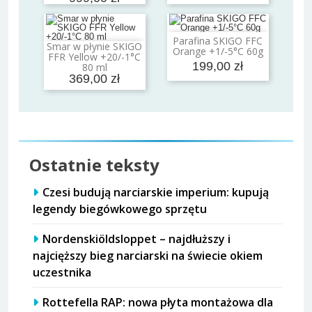
Parafina SKIGO FFC
Dodaj do koszyka
Smar w płynie SKIGO
Orange +1/-5°C 60g
Dodaj do koszyka
FFR Yellow +20/-1°C
199,00 zł
80 ml
369,00 zł
Ostatnie teksty
Czesi budują narciarskie imperium: kupują
legendy biegówkowego sprzętu
Nordenskiöldsloppet – najdłuższy i
najcięższy bieg narciarski na świecie okiem
uczestnika
Rottefella RAP: nowa płyta montażowa dla