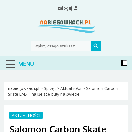
Skip
zaloguj
to
content
Nabiegowkach.pl
portal miłośników narciarstwa biegowego
Search Button
Search
for:
MENU
nabiegowkach.pl
>
Sprzęt
>
Aktualności
>
Salomon Carbon
Skate LAB – najlżejsze buty na świecie
AKTUALNOŚCI
Salomon Carbon Skate