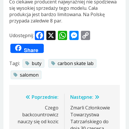
Co ciekawe producent najwyraźniej nie spodziewa
się wysokiej sprzedaży tego modelu. Cała
produkcja jest bardzo limitowana. Na Polskę
przypada zaledwie 8 par.
Facebook
X
WhatsApp
Messenger
Copy
Udostępnij:
Link
Share
Tagi:
buty
carbon skate lab
salomon
Nawigacja
Poprzednie:
Następne:
wpisu
Czego
Zmarli Członkowie
backcountrowicz
Towarzystwa
nauczy się od kozic
Tatrzańskiego do
dnia 30 czerwca