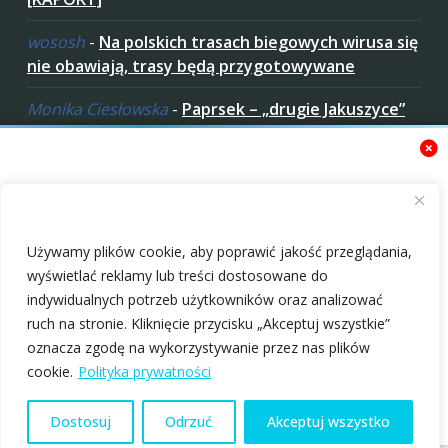
wososh
-
Na polskich trasach biegowych wirusa się
nie obawiają, trasy będą przygotowywane
Monika Ciesłowska
-
Paprsek – „drugie Jakuszyce”
w „czeskich Bieszczadach”
ziaro
-
Paprsek – „drugie Jakuszyce” w „czeskich
Bieszczadach”
Zaakceptuj ciastezka
Używamy plików cookie, aby poprawić jakość przeglądania,
wyświetlać reklamy lub treści dostosowane do
indywidualnych potrzeb użytkowników oraz analizować
ruch na stronie. Kliknięcie przycisku „Akceptuj wszystkie”
oznacza zgodę na wykorzystywanie przez nas plików
Rottefella RAP: nowa
Ercolina Light –
Copyright © 2010-2026 nabiegowkach.pl
cookie.
Polityka prywatności
płyta montażowa dla
popularny ergometr
wiązań
narciarski jeszcze
O Nas
Regulamin
Patronaty
Polityka Prywatności
Dostosuj
Odrzuć
Akceptuj wszystko
lżejszy
Kontakt
Redakcja
11.03.2026