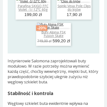
Parafina SKIGO FFC
Spinki Vexa Pole Clips
Dodaj do koszyka
Dodaj do koszyka
Violet -1/-12°C 60g
do kijów
199,00 zł
17,90 zł
-20%
Buty Alpina FSK
Dodaj do koszyka
Fusion Skate
599,20 zł
749,00 zł
Inżynierowie Salomona zaprojektowali buty
modułowo. W razie potrzeby można wymienić
każdą część, choćby wewnętrzny, miękki but, który
prawdopodobnie szybciej ulegnie zużyciu niż
węglowy szkielet buta.
Stabilność i kontrola
Węglowy szkielet buta ewidentnie wpływa na