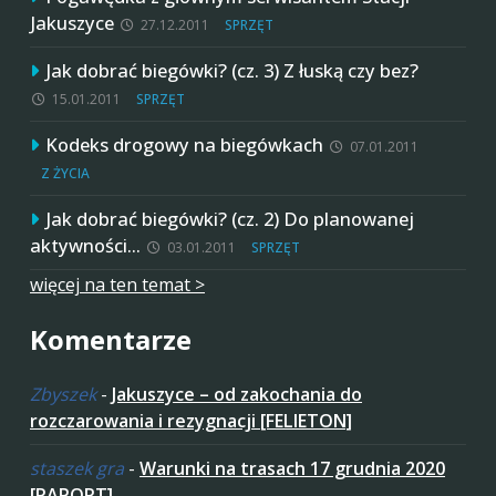
Jakuszyce
27.12.2011
SPRZĘT
Jak dobrać biegówki? (cz. 3) Z łuską czy bez?
15.01.2011
SPRZĘT
Kodeks drogowy na biegówkach
07.01.2011
Z ŻYCIA
Jak dobrać biegówki? (cz. 2) Do planowanej
aktywności…
03.01.2011
SPRZĘT
więcej na ten temat >
Komentarze
Zbyszek
-
Jakuszyce – od zakochania do
rozczarowania i rezygnacji [FELIETON]
staszek gra
-
Warunki na trasach 17 grudnia 2020
[RAPORT]