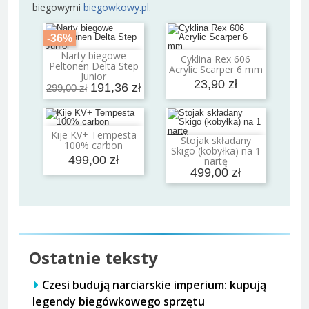
biegowymi
biegowkowy.pl
.
-36%
Narty biegowe
Cyklina Rex 606
Dodaj do koszyka
Dodaj do koszyka
Peltonen Delta Step
Acrylic Scarper 6 mm
Junior
23,90 zł
191,36 zł
299,00 zł
Kije KV+ Tempesta
Dodaj do koszyka
Stojak składany
100% carbon
Dodaj do koszyka
Skigo (kobyłka) na 1
499,00 zł
nartę
499,00 zł
Ostatnie teksty
Czesi budują narciarskie imperium: kupują
legendy biegówkowego sprzętu