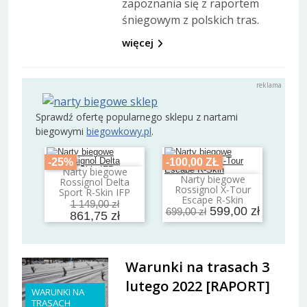
zapoznania się z raportem
śniegowym z polskich tras.
więcej
Sprawdź ofertę popularnego sklepu z nartami
biegowymi
biegowkowy.pl
.
-25%
-100,00 ZŁ
Narty biegowe
Dodaj do koszyka
Narty biegowe
Rossignol Delta
Dodaj do koszyka
Rossignol X-Tour
Sport R-Skin IFP
Escape R-Skin
1 149,00 zł
599,00 zł
699,00 zł
861,75 zł
Warunki na trasach 3
lutego 2022 [RAPORT]
WARUNKI NA
TRASACH