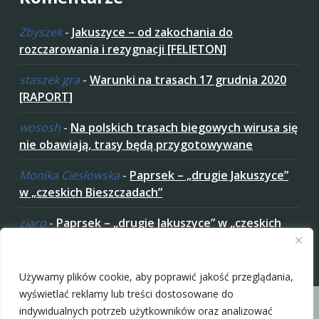
Zbyszek
-
Jakuszyce – od zakochania do
rozczarowania i rezygnacji [FELIETON]
staszek gra
-
Warunki na trasach 17 grudnia 2020
[RAPORT]
wososh
-
Na polskich trasach biegowych wirusa się
nie obawiają, trasy będą przygotowywane
Monika Ciesłowska
-
Paprsek – „drugie Jakuszyce”
w „czeskich Bieszczadach”
ziaro
-
Paprsek – „drugie Jakuszyce” w „czeskich
Bieszczadach”
Zaakceptuj ciastezka
Używamy plików cookie, aby poprawić jakość przeglądania,
wyświetlać reklamy lub treści dostosowane do
indywidualnych potrzeb użytkowników oraz analizować