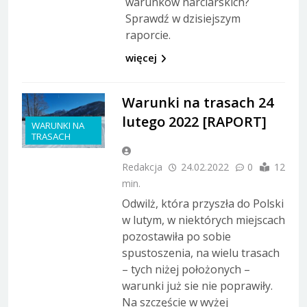
warunków narciarskich?
Sprawdź w dzisiejszym
raporcie.
więcej
Warunki na trasach 24
lutego 2022 [RAPORT]
WARUNKI NA
TRASACH
Redakcja
24.02.2022
0
12
min.
Odwilż, która przyszła do Polski
w lutym, w niektórych miejscach
pozostawiła po sobie
spustoszenia, na wielu trasach
– tych niżej położonych –
warunki już sie nie poprawiły.
Na szczęście w wyżej