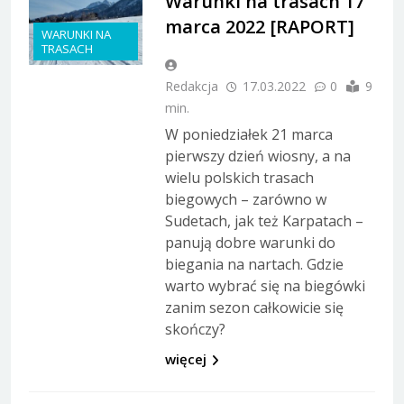
Warunki na trasach 17
marca 2022 [RAPORT]
WARUNKI NA
TRASACH
Redakcja
17.03.2022
0
9
min.
W poniedziałek 21 marca
pierwszy dzień wiosny, a na
wielu polskich trasach
biegowych – zarówno w
Sudetach, jak też Karpatach –
panują dobre warunki do
biegania na nartach. Gdzie
warto wybrać się na biegówki
zanim sezon całkowicie się
skończy?
więcej