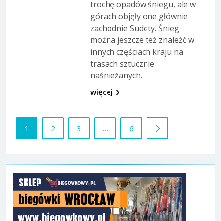
trochę opadów śniegu, ale w
górach objęły one głównie
zachodnie Sudety. Śnieg
można jeszcze też znaleźć w
innych częściach kraju na
trasach sztucznie
naśnieżanych.
więcej
1
2
3
…
6