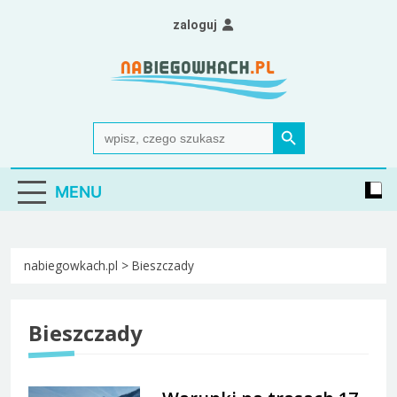
Skip
zaloguj
to
content
Nabiegowkach.pl
portal miłośników narciarstwa biegowego
Search Button
Search
for:
MENU
nabiegowkach.pl
>
Bieszczady
Bieszczady