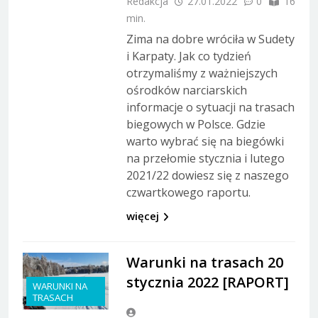
Redakcja
27.01.2022
0
16
min.
Zima na dobre wróciła w Sudety
i Karpaty. Jak co tydzień
otrzymaliśmy z ważniejszych
ośrodków narciarskich
informacje o sytuacji na trasach
biegowych w Polsce. Gdzie
warto wybrać się na biegówki
na przełomie stycznia i lutego
2021/22 dowiesz się z naszego
czwartkowego raportu.
więcej
Warunki na trasach 20
stycznia 2022 [RAPORT]
WARUNKI NA
TRASACH