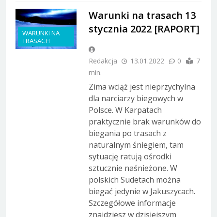
Warunki na trasach 13
stycznia 2022 [RAPORT]
WARUNKI NA
TRASACH
Redakcja
13.01.2022
0
7
min.
Zima wciąż jest nieprzychylna
dla narciarzy biegowych w
Polsce. W Karpatach
praktycznie brak warunków do
biegania po trasach z
naturalnym śniegiem, tam
sytuację ratują ośrodki
sztucznie naśnieżone. W
polskich Sudetach można
biegać jedynie w Jakuszycach.
Szczegółowe informacje
znajdziesz w dzisiejszym