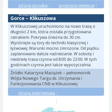
strona ośrodka
|
prognoza meteo.pl
|
prognoza yr.no
Gorce – Klikuszowa
W Klikuszowej uruchomiono na nowo trasę o
długości 2 km, która została przygotowana
ratrakiem. Pokrywa śnieżna do 30 cm.
Wyciśnięte są tory do techniki klasycznej i
łyżwowej. Warunki mocno zmrożone. Od piątku
zaplanowano dalsze naśnieżanie. W sobotę i
niedzielę trasa czynna od 8:00 do 22:00. W tych
godzinach czynna jest także wypożyczalnia.
Źródło: Katarzyna Maciążek – pełnomocnik
Wójta Nowego Targu ds. Utrzymania i
Funkcjonowania CNB w Klikuszowej
strona internetowa
|
prognoza meteo.pl
|
prognoza yr.no