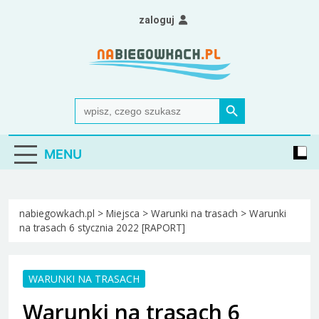
Skip
zaloguj
to
content
Nabiegowkach.pl
portal miłośników narciarstwa biegowego
Search Button
Search
for:
MENU
nabiegowkach.pl
>
Miejsca
>
Warunki na trasach
>
Warunki
na trasach 6 stycznia 2022 [RAPORT]
WARUNKI NA TRASACH
Warunki na trasach 6