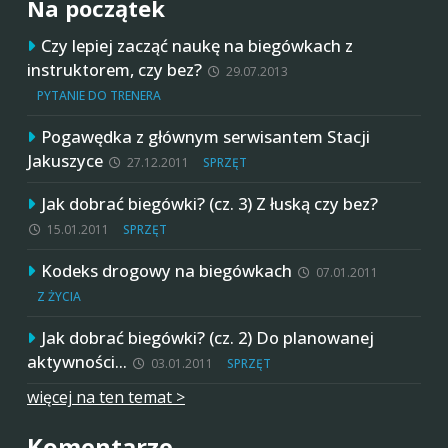
Na początek
Czy lepiej zacząć naukę na biegówkach z
instruktorem, czy bez?
29.07.2013
PYTANIE DO TRENERA
Pogawędka z głównym serwisantem Stacji
Jakuszyce
27.12.2011
SPRZĘT
Jak dobrać biegówki? (cz. 3) Z łuską czy bez?
15.01.2011
SPRZĘT
Kodeks drogowy na biegówkach
07.01.2011
Z ŻYCIA
Jak dobrać biegówki? (cz. 2) Do planowanej
aktywności…
03.01.2011
SPRZĘT
więcej na ten temat >
Komentarze