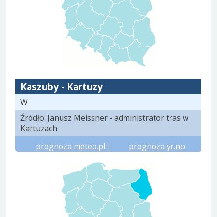
Kaszuby - Kartuzy
W
Źródło: Janusz Meissner - administrator tras w
Kartuzach
prognoza meteo.pl
|
prognoza yr.no