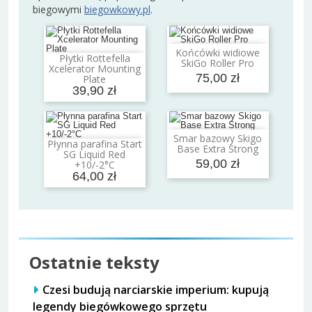
biegowymi
biegowkowy.pl
.
Końcówki widiowe
Dodaj do koszyka
Płytki Rottefella
SkiGo Roller Pro
Dodaj do koszyka
Xcelerator Mounting
75,00 zł
Plate
39,90 zł
Smar bazowy Skigo
Dodaj do koszyka
Płynna parafina Start
Base Extra Strong
Dodaj do koszyka
SG Liquid Red
59,00 zł
+10/-2°C
64,00 zł
Ostatnie teksty
Czesi budują narciarskie imperium: kupują
legendy biegówkowego sprzętu