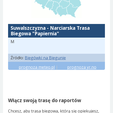
Suwalszczyzna - Narciarska Trasa
Biegowa "Papiernia"
M
Źródło:
Biegówki na Biegunie
prognoza meteo.pl
|
prognoza yr.no
Włącz swoją trasę do raportów
Chcesz, aby trasa biegowa, którą się opiekujesz,