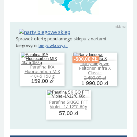
Sprawdź ofertę popularnego sklepu z nartami
biegowymi
biegowkowy.pl
.
-500,00 ZŁ
Narty biegowe
Dodaj do koszyka
Parafina IKA
Peltonen Infra X
Dodaj do koszyka
Fluorocarbon MIX
Classic
-10/-5 150 g
2 490,00 zł
159,00 zł
1 990,00 zł
Parafina SKIGO FFT
Dodaj do koszyka
Violet -1/-12°C 60g
57,00 zł