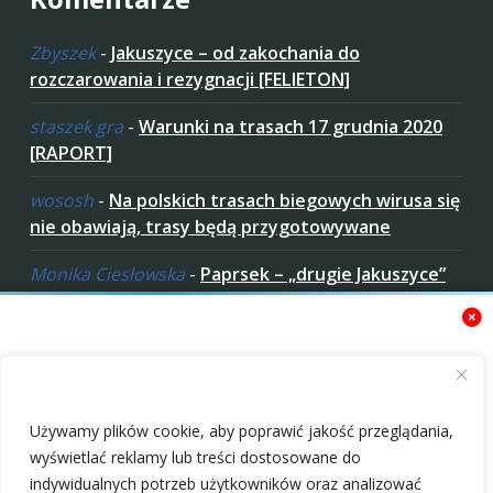
Zbyszek
-
Jakuszyce – od zakochania do
rozczarowania i rezygnacji [FELIETON]
staszek gra
-
Warunki na trasach 17 grudnia 2020
[RAPORT]
wososh
-
Na polskich trasach biegowych wirusa się
nie obawiają, trasy będą przygotowywane
Monika Ciesłowska
-
Paprsek – „drugie Jakuszyce”
w „czeskich Bieszczadach”
ziaro
-
Paprsek – „drugie Jakuszyce” w „czeskich
Bieszczadach”
Zaakceptuj ciastezka
Używamy plików cookie, aby poprawić jakość przeglądania,
wyświetlać reklamy lub treści dostosowane do
indywidualnych potrzeb użytkowników oraz analizować