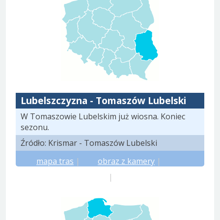
Lubelszczyzna - Tomaszów Lubelski
W Tomaszowie Lubelskim już wiosna. Koniec
sezonu.
Źródło: Krismar - Tomaszów Lubelski
mapa tras
|
obraz z kamery
|
prognoza meteo.pl
|
prognoza yr.no