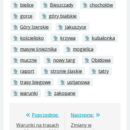
bielice
Bieszczady
chochołów
gorce
góry bialskie
Góry Izerskie
Jakuszyce
kościelisko
krzywa
kubalonka
masyw śnieżnika
mogielica
muczne
nowy targ
Obidowa
raport
stronie śląskie
tatry
trasy biegowe
ustjanowa
warunki
zakopane
Nawigacja
Poprzednie:
Następne:
wpisu
Warunki na trasach
Zmiany w