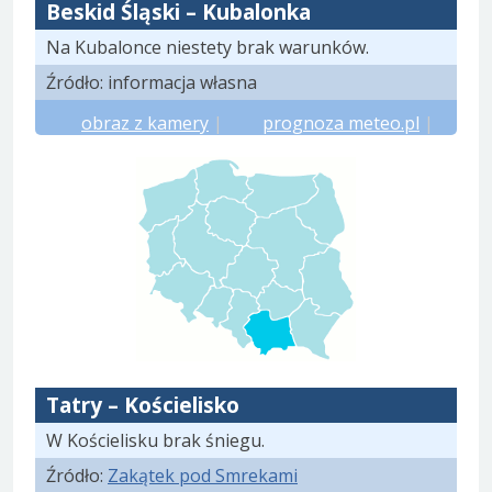
Beskid Śląski – Kubalonka
Na Kubalonce niestety brak warunków.
Źródło: informacja własna
obraz z kamery
|
prognoza meteo.pl
|
prognoza yr.no
Tatry – Kościelisko
W Kościelisku brak śniegu.
Źródło:
Zakątek pod Smrekami