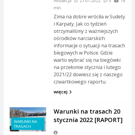
Redakcja
27.01.2022
0
16
min.
Zima na dobre wróciła w Sudety
i Karpaty. Jak co tydzień
otrzymaliśmy z ważniejszych
ośrodków narciarskich
informacje o sytuacji na trasach
biegowych w Polsce. Gdzie
warto wybrać się na biegówki
na przełomie stycznia i lutego
2021/22 dowiesz się z naszego
czwartkowego raportu.
więcej
Warunki na trasach 20
stycznia 2022 [RAPORT]
WARUNKI NA
TRASACH