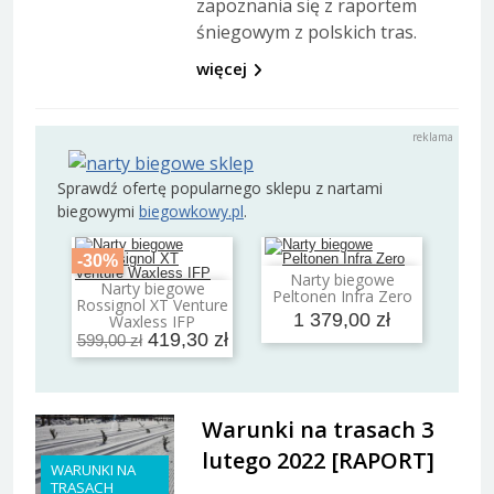
zapoznania się z raportem
śniegowym z polskich tras.
więcej
Sprawdź ofertę popularnego sklepu z nartami
biegowymi
biegowkowy.pl
.
-30%
Narty biegowe
Dodaj do koszyka
Narty biegowe
Peltonen Infra Zero
Dodaj do koszyka
Rossignol XT Venture
1 379,00 zł
Waxless IFP
419,30 zł
599,00 zł
Warunki na trasach 3
lutego 2022 [RAPORT]
WARUNKI NA
TRASACH