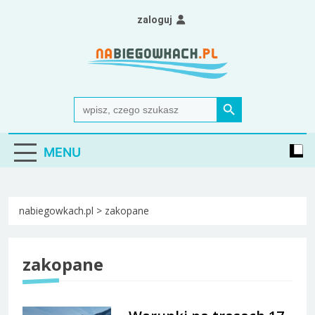
Skip
zaloguj
to
content
Nabiegowkach.pl
portal miłośników narciarstwa biegowego
Search Button
Search
for:
MENU
nabiegowkach.pl
>
zakopane
zakopane