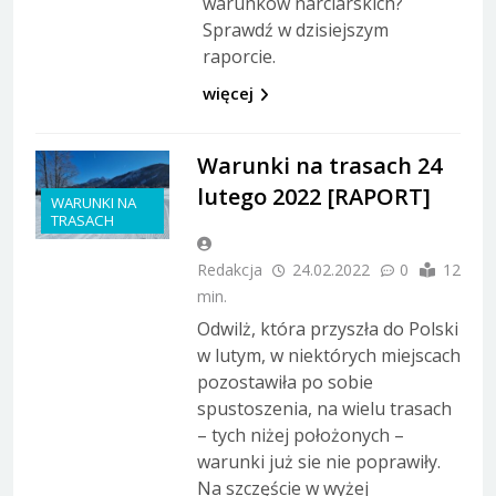
warunków narciarskich?
Sprawdź w dzisiejszym
raporcie.
więcej
Warunki na trasach 24
lutego 2022 [RAPORT]
WARUNKI NA
TRASACH
Redakcja
24.02.2022
0
12
min.
Odwilż, która przyszła do Polski
w lutym, w niektórych miejscach
pozostawiła po sobie
spustoszenia, na wielu trasach
– tych niżej położonych –
warunki już sie nie poprawiły.
Na szczęście w wyżej