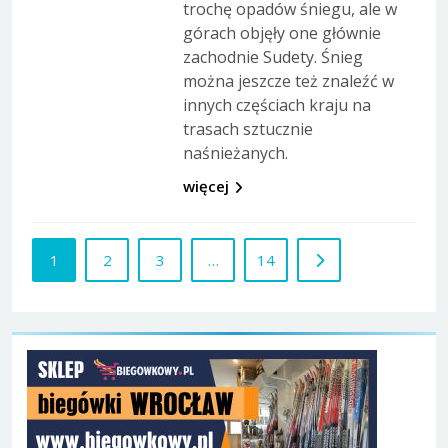
trochę opadów śniegu, ale w
górach objęły one głównie
zachodnie Sudety. Śnieg
można jeszcze też znaleźć w
innych częściach kraju na
trasach sztucznie
naśnieżanych.
więcej
1
2
3
…
14