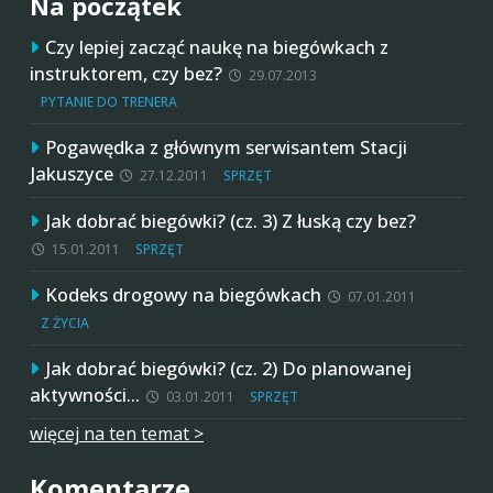
Na początek
Czy lepiej zacząć naukę na biegówkach z
instruktorem, czy bez?
29.07.2013
PYTANIE DO TRENERA
Pogawędka z głównym serwisantem Stacji
Jakuszyce
27.12.2011
SPRZĘT
Jak dobrać biegówki? (cz. 3) Z łuską czy bez?
15.01.2011
SPRZĘT
Kodeks drogowy na biegówkach
07.01.2011
Z ŻYCIA
Jak dobrać biegówki? (cz. 2) Do planowanej
aktywności…
03.01.2011
SPRZĘT
więcej na ten temat >
Komentarze