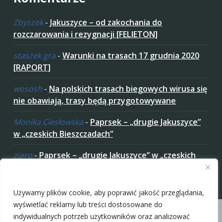
Zbyszek
-
Jakuszyce – od zakochania do
rozczarowania i rezygnacji [FELIETON]
staszek gra
-
Warunki na trasach 17 grudnia 2020
[RAPORT]
wososh
-
Na polskich trasach biegowych wirusa się
nie obawiają, trasy będą przygotowywane
Monika Ciesłowska
-
Paprsek – „drugie Jakuszyce”
w „czeskich Bieszczadach”
ziaro
-
Paprsek – „drugie Jakuszyce” w „czeskich
Bieszczadach”
Zaakceptuj ciastezka
Używamy plików cookie, aby poprawić jakość przeglądania,
wyświetlać reklamy lub treści dostosowane do
indywidualnych potrzeb użytkowników oraz analizować