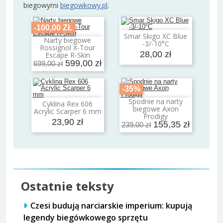
biegowymi
biegowkowy.pl
.
-100,00 ZŁ
Smar Skigo XC Blue
Dodaj do koszyka
Narty biegowe
-3/-10°C
Dodaj do koszyka
Rossignol X-Tour
28,00 zł
Escape R-Skin
599,00 zł
699,00 zł
-35%
Spodnie na narty
Cyklina Rex 606
Dodaj do koszyka
Dodaj do koszyka
biegowe Axon
Acrylic Scarper 6 mm
Prodigy
23,90 zł
155,35 zł
239,00 zł
Ostatnie teksty
Czesi budują narciarskie imperium: kupują
legendy biegówkowego sprzętu