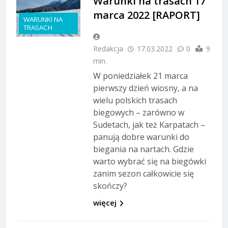
Warunki na trasach 17
marca 2022 [RAPORT]
WARUNKI NA
TRASACH
Redakcja
17.03.2022
0
9
min.
W poniedziałek 21 marca
pierwszy dzień wiosny, a na
wielu polskich trasach
biegowych – zarówno w
Sudetach, jak też Karpatach –
panują dobre warunki do
biegania na nartach. Gdzie
warto wybrać się na biegówki
zanim sezon całkowicie się
skończy?
więcej