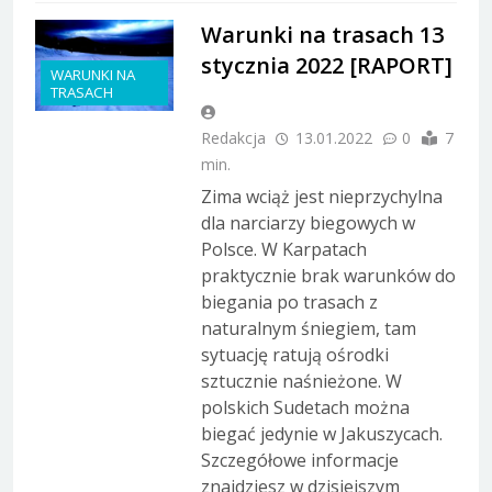
Warunki na trasach 13
stycznia 2022 [RAPORT]
WARUNKI NA
TRASACH
Redakcja
13.01.2022
0
7
min.
Zima wciąż jest nieprzychylna
dla narciarzy biegowych w
Polsce. W Karpatach
praktycznie brak warunków do
biegania po trasach z
naturalnym śniegiem, tam
sytuację ratują ośrodki
sztucznie naśnieżone. W
polskich Sudetach można
biegać jedynie w Jakuszycach.
Szczegółowe informacje
znajdziesz w dzisiejszym