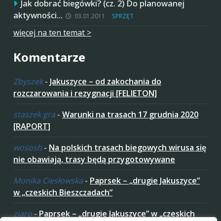
Jak dobrać biegówki? (cz. 2) Do planowanej
aktywności…
03.01.2011
SPRZĘT
więcej na ten temat >
Komentarze
Zbyszek
-
Jakuszyce – od zakochania do
rozczarowania i rezygnacji [FELIETON]
staszek gra
-
Warunki na trasach 17 grudnia 2020
[RAPORT]
wososh
-
Na polskich trasach biegowych wirusa się
nie obawiają, trasy będą przygotowywane
Monika Ciesłowska
-
Paprsek – „drugie Jakuszyce”
w „czeskich Bieszczadach”
ziaro
-
Paprsek – „drugie Jakuszyce” w „czeskich