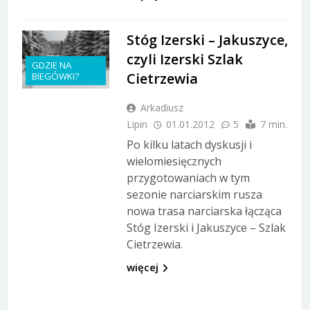
Stóg Izerski – Jakuszyce,
czyli Izerski Szlak
GDZIE NA
Cietrzewia
BIEGÓWKI?
Arkadiusz
Lipin
01.01.2012
5
7 min.
Po kilku latach dyskusji i
wielomiesięcznych
przygotowaniach w tym
sezonie narciarskim rusza
nowa trasa narciarska łącząca
Stóg Izerski i Jakuszyce – Szlak
Cietrzewia.
więcej