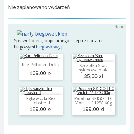
Nie zaplanowano wydarzeń
Sprawdź ofertę popularnego sklepu z nartami
biegowymi
biegowkowy.pl
.
Dodaj do koszyka
Kije Peltonen Delta
Szczotka Start
Dodaj do koszyka
nylonowa mała
169,00 zł
35,00 zł
Rękawiczki Rex
Parafina SKIGO FFC
Dodaj do koszyka
Dodaj do koszyka
Lobster II
Violet -1/-12°C 60g
129,00 zł
199,00 zł