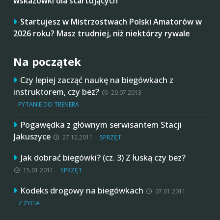
wskazówki dla startujących
Startujesz w Mistrzostwach Polski Amatorów w
2026 roku? Masz trudniej, niż niektórzy rywale
Na początek
Czy lepiej zacząć naukę na biegówkach z
instruktorem, czy bez?
29.07.2013
PYTANIE DO TRENERA
Pogawędka z głównym serwisantem Stacji
Jakuszyce
27.12.2011
SPRZĘT
Jak dobrać biegówki? (cz. 3) Z łuską czy bez?
15.01.2011
SPRZĘT
Kodeks drogowy na biegówkach
07.01.2011
Z ŻYCIA