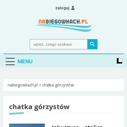
Skip
zaloguj
to
content
Nabiegowkach.pl
portal miłośników narciarstwa biegowego
Search Button
Search
for:
MENU
nabiegowkach.pl
>
chatka górzystów
chatka górzystów