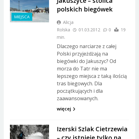
Jakuszyce – stolica
polskich biegówek
MIEJSCA
Alicja
Rolska
01.03.2012
0
19
min.
Dlaczego narciarze z całej
Polski przyjeżdżają na
biegówki do Jakuszyc? Od
morza do Tatr nie ma
lepszego miejsca z taką ilością
tras biegowych. Dla
początkujących i dla
zaawansowanych.
więcej
Izerski Szlak Cietrzewia
– czy istnieje tylko na