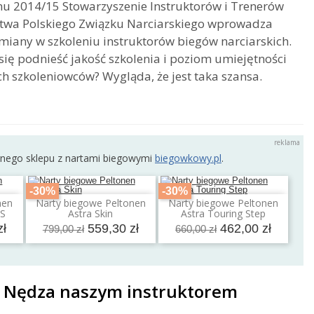
u 2014/15 Stowarzyszenie Instruktorów i Trenerów
stwa Polskiego Związku Narciarskiego wprowadza
zmiany w szkoleniu instruktorów biegów narciarskich.
się podnieść jakość szkolenia i poziom umiejętności
ch szkoleniowców? Wygląda, że jest taka szansa.
rnego sklepu z nartami biegowymi
biegowkowy.pl
.
-30%
-30%
nen
Narty biegowe Peltonen
Narty biegowe Peltonen
a
Dodaj do koszyka
Dodaj do koszyka
IS
Astra Skin
Astra Touring Step
zł
559,30 zł
462,00 zł
799,00 zł
660,00 zł
 Nędza naszym instruktorem