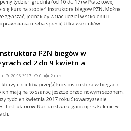
pełny tydzień grudnia (od 10 do 17) w Ptaszkowej
 się kurs na stopień instruktora biegów PZN. Można
cze zgłaszać, jednak by wziać udział w szkoleniu i
uprawnienia trzeba spełnić kilka warunków.
instruktora PZN biegów w
zycach od 2 do 9 kwietnia
ja
20.03.2017
0
2 min.
 którzy chcieliby przejść kurs instruktora w biegach
kich mają na to szansę jeszcze przed nowym sezonem.
zy tydzień kwietnia 2017 roku Stowarzyszenie
 i Instruktorów Narciarstwa organizuje szkolenie w
ach.