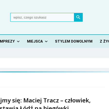
Search Button
Search
for:
IMPREZY
MIEJSCA
STYLEM DOWOLNYM
Z ŻY
jmy się: Maciej Tracz – człowiek,
 stawia Łódź na biegówki