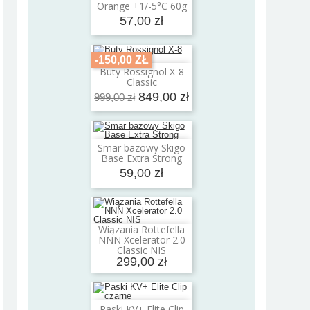
Orange +1/-5°C 60g
57,00 zł
-150,00 ZŁ
Buty Rossignol X-8
Dodaj do koszyka
Classic
849,00 zł
999,00 zł
Smar bazowy Skigo
Dodaj do koszyka
Base Extra Strong
59,00 zł
Wiązania Rottefella
Dodaj do koszyka
NNN Xcelerator 2.0
Classic NIS
299,00 zł
Paski KV+ Elite Clip