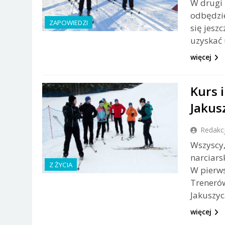
W drugi 
odbędzie
ZAPOWIEDZI
się jesz
uzyskać 
więcej
Kurs 
Jakus
Redakc
Wszyscy,
narciars
Z ŻYCIA
W pierws
Trenerów
Jakuszyc
więcej