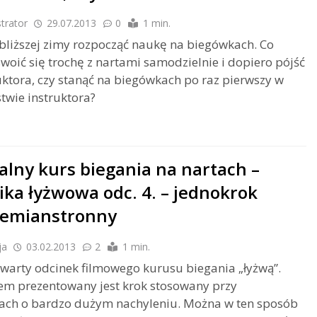
trator
29.07.2013
0
1 min.
bliższej zimy rozpocząć naukę na biegówkach. Co
oswoić się trochę z nartami samodzielnie i dopiero pójść
uktora, czy stanąć na biegówkach po raz pierwszy w
twie instruktora?
alny kurs biegania na nartach –
ika łyżwowa odc. 4. – jednokrok
zemianstronny
ja
03.02.2013
2
1 min.
zwarty odcinek filmowego kurusu biegania „łyżwą”.
em prezentowany jest krok stosowany przy
ach o bardzo dużym nachyleniu. Można w ten sposób