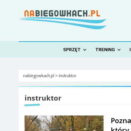
Skip
to
content
Nabiegowkach.pl
portal miłośników narciarstwa biegowego
SPRZĘT
TRENING
nabiegowkach.pl
>
instruktor
instruktor
Pozna
który