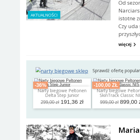
Od sezon
Narciar
AKTUALNOŚCI
istotne 
Czy uda 
przyszły
więcej
Sprawdź ofertę popula
-36%
-100,00 ZŁ
Narty biegowe Peltonen
Narty biegowe Pelto
Dodaj do koszyka
Dodaj do koszyk
Delta Step Junior
SkinTrack Classic N
191,36 zł
899,00 
299,00 zł
999,00 zł
Maria