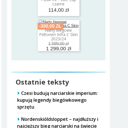
Dodaj do koszyka
czarne
114,00 zł
-300,00 ZŁ
Narty biegowe
Dodaj do koszyka
Peltonen Infra C Skin
2023/24
1 599,00 zł
1 299,00 zł
Ostatnie teksty
Czesi budują narciarskie imperium:
kupują legendy biegówkowego
sprzętu
Nordenskiöldsloppet – najdłuższy i
najcięższy bieg narciarski na świecie