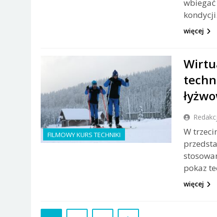
wbiegać 
kondycji
więcej
Wirtu
techn
łyżw
Redakc
W trzeci
FILMOWY KURS TECHNIKI
przedsta
stosowan
pokaz te
więcej