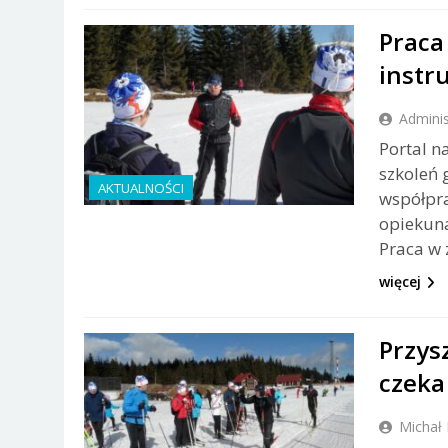
Praca
instr
Adminis
Portal n
szkoleń 
AKTUALNOŚCI
współpra
opiekuna
Praca w 
więcej
Przys
czeka
Michał 