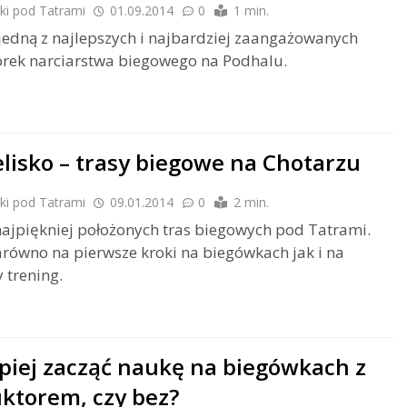
ki pod Tatrami
01.09.2014
0
1 min.
edną z najlepszych i najbardziej zaangażowanych
orek narciarstwa biegowego na Podhalu.
elisko – trasy biegowe na Chotarzu
ki pod Tatrami
09.01.2014
0
2 min.
najpiękniej położonych tras biegowych pod Tatrami.
równo na pierwsze kroki na biegówkach jak i na
 trening.
epiej zacząć naukę na biegówkach z
uktorem, czy bez?