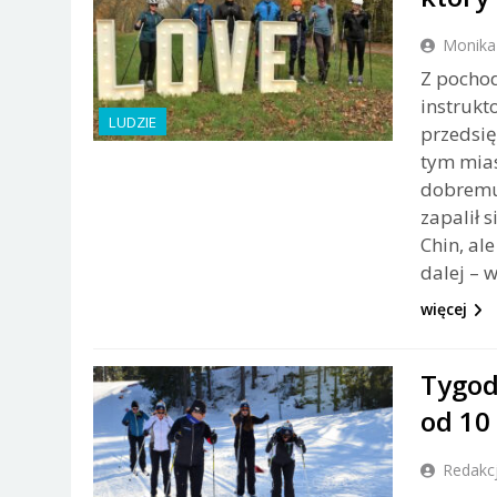
Monika
Z pochod
instrukt
LUDZIE
przedsię
tym mias
dobremu 
zapalił 
Chin, al
dalej – w
więcej
Tygod
od 10
Redakc