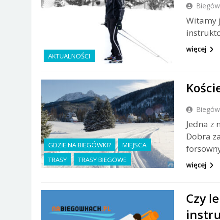
Biegów
Witamy j
instrukt
więcej
AKTUALNOŚCI
Kości
Biegów
Jedna z 
Dobra za
GDZIE NA BIEGÓWKI?
MIEJSCA
forsowny
TRASY
TRASY BIEGOWE
więcej
Czy l
instr