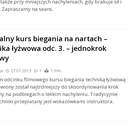
także przy mniejszych nachyleniach, gdy brakuje sił i
. Zapraszamy na seans.
alny kurs biegania na nartach –
ika łyżwowa odc. 3. – jednokrok
owy
ja
27.01.2013
1
1 min.
m odcinku filmowego kursu biegania techniką łyżwową
wiony został najtrdniejszy do skoordynowania krok
y na podbiegach o lekkim nachyleniu. Tradycyjnie
chniki przeplatany jest wskazówkami instruktora.