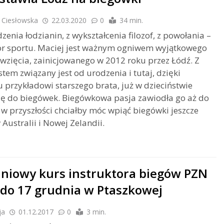
 Ciesłowska
22.03.2020
0
34 min.
zenia łodzianin, z wykształcenia filozof, z powołania –
or sportu. Maciej jest ważnym ogniwem wyjątkowego
wzięcia, zainicjowanego w 2012 roku przez Łódź. Z
tem związany jest od urodzenia i tutaj, dzięki
przykładowi starszego brata, już w dzieciństwie
się do biegówek. Biegówkowa pasja zawiodła go aż do
e w przyszłości chciałby móc wpiąć biegówki jeszcze
 Australii i Nowej Zelandii.
niowy kurs instruktora biegów PZN
 do 17 grudnia w Ptaszkowej
ja
01.12.2017
0
3 min.