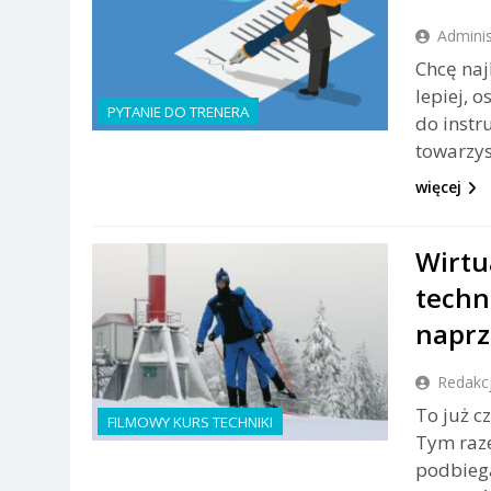
Adminis
Chcę naj
lepiej, 
PYTANIE DO TRENERA
do instr
towarzys
więcej
Wirtu
techn
napr
Redakc
To już c
FILMOWY KURS TECHNIKI
Tym raz
podbieg