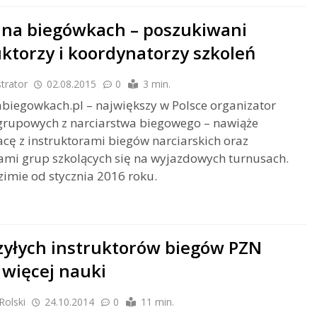
 na biegówkach – poszukiwani
uktorzy i koordynatorzy szkoleń
trator
02.08.2015
0
3 min.
abiegowkach.pl – największy w Polsce organizator
grupowych z narciarstwa biegowego – nawiąże
cę z instruktorami biegów narciarskich oraz
mi grup szkolących się na wyjazdowych turnusach.
zimie od stycznia 2016 roku.
zyłych instruktorów biegów PZN
 więcej nauki
Rolski
24.10.2014
0
11 min.