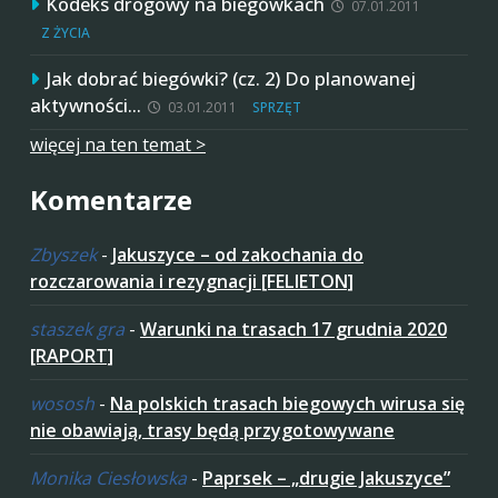
Kodeks drogowy na biegówkach
07.01.2011
Z ŻYCIA
Jak dobrać biegówki? (cz. 2) Do planowanej
aktywności…
03.01.2011
SPRZĘT
więcej na ten temat >
Komentarze
Zbyszek
-
Jakuszyce – od zakochania do
rozczarowania i rezygnacji [FELIETON]
staszek gra
-
Warunki na trasach 17 grudnia 2020
[RAPORT]
wososh
-
Na polskich trasach biegowych wirusa się
nie obawiają, trasy będą przygotowywane
Monika Ciesłowska
-
Paprsek – „drugie Jakuszyce”