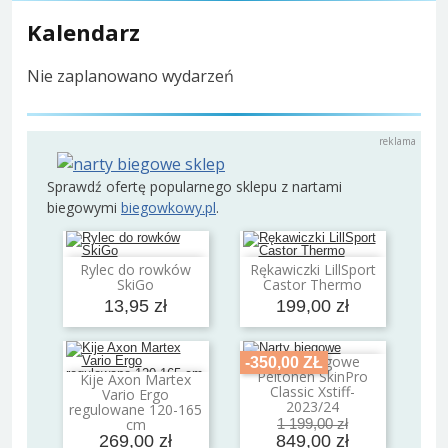
Kalendarz
Nie zaplanowano wydarzeń
Sprawdź ofertę popularnego sklepu z nartami
biegowymi
biegowkowy.pl
.
Rylec do rowków
Rękawiczki LillSport
Dodaj do koszyka
Dodaj do koszyka
SkiGo
Castor Thermo
13,95 zł
199,00 zł
Narty biegowe
-350,00 ZŁ
Dodaj do koszyka
Peltonen SkinPro
Kije Axon Martex
Dodaj do koszyka
Classic Xstiff-
Vario Ergo
2023/24
regulowane 120-165
cm
1 199,00 zł
269,00 zł
849,00 zł