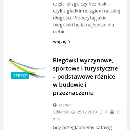
części ślizgu czy bez łuski –
czyli z gładkim ślizgiem na całej
długości. Przeczytaj jakie
biegówki będą najlepsze dla
ciebie.
więcej
Biegówki wyczynowe,
sportowe i turystyczne
– podstawowe różnice
SPRZĘT
w budowie i
przeznaczeniu
Marian
Szklarski
25.12.2010
0
13
min.
Gdy przeglądniemy katalog