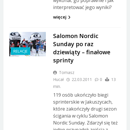
wykonać go poprawnie i jak
interpretować jego wyniki?
więcej
Salomon Nordic
Sunday po raz
dziewiąty – finałowe
RELACJE
sprinty
Tomasz
Hucał
22.03.2011
0
13
min.
119 osób ukończyło biegi
sprinterskie w Jakuszycach,
które zakończyły drugi sezon
ścigania w cyklu Salomon
Nordic Sunday. Zdarzył się też
jeden przypadek zejścia z