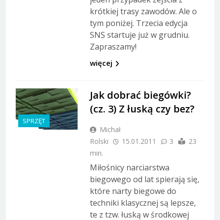
krótkiej trasy zawodów. Ale o
tym poniżej. Trzecia edycja
SNS startuje już w grudniu.
Zapraszamy!
więcej
Jak dobrać biegówki?
(cz. 3) Z łuską czy bez?
SPRZĘT
Michał
Rolski
15.01.2011
3
23
min.
Miłośnicy narciarstwa
biegowego od lat spierają się,
które narty biegowe do
techniki klasycznej są lepsze,
te z tzw. łuską w środkowej