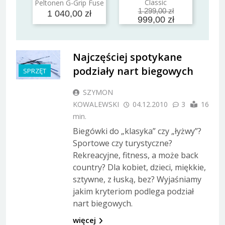
Classic
Peltonen G-Grip Fuse
1 299,00 zł
1 040,00 zł
999,00 zł
Najczęściej spotykane
podziały nart biegowych
SPRZĘT
SZYMON
KOWALEWSKI
04.12.2010
3
16
min.
Biegówki do „klasyka” czy „łyżwy”?
Sportowe czy turystyczne?
Rekreacyjne, fitness, a może back
country? Dla kobiet, dzieci, miękkie,
sztywne, z łuską, bez? Wyjaśniamy
jakim kryteriom podlega podział
nart biegowych.
więcej