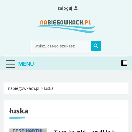
Skip
zaloguj
to
content
Nabiegowkach.pl
portal miłośników narciarstwa biegowego
Search Button
Search
for:
MENU
nabiegowkach.pl
>
łuska
łuska