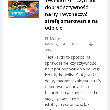
Test kartki – czyli jak
dobrać sztywność
narty i wyznaczyć
SPRZĘT
strefę smarowania na
odbicie
Michał
Rolski
14.03.2012
0
9
min.
Test kartki to sposób na
sprawdzenie, czy sztywność
nart jest odpowiednia do wagi
ich użytkownika. Służy także
do wyznaczania zakresu strefy
odbiciowej w nartach do
techniki klasycznej. Test uda
się, gdy spełnimy kilka
istotnych warunków. Jak