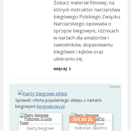
Zobacz materiał filmowy, na
którym instruktor narciarstwa
biegowego Polskiego Związku
Narciarskiego opowiada o
sprzęcie biegowym, różnicach
w nartach dla amatorów i
zawodników, dopasowaniu
biegówek i kijków oraz
ubieraniu się.
więcej
Sprawdź ofertę popularnego sklepu z nartami
biegowymi
biegowkowy.pl
.
-300,00 ZŁ
Narty biegowe
Dodaj do koszyka
Peltonen SkinPro
Narty biegowe
Dodaj do koszyka