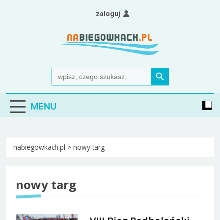
Skip
zaloguj
to
content
Nabiegowkach.pl
portal miłośników narciarstwa biegowego
Search Button
Search
for:
MENU
nabiegowkach.pl
>
nowy targ
nowy targ