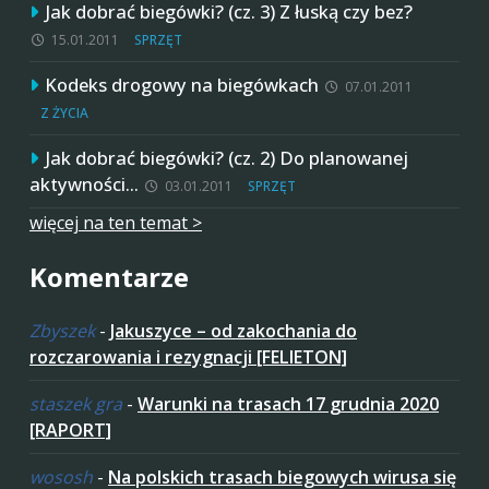
Jak dobrać biegówki? (cz. 3) Z łuską czy bez?
15.01.2011
SPRZĘT
Kodeks drogowy na biegówkach
07.01.2011
Z ŻYCIA
Jak dobrać biegówki? (cz. 2) Do planowanej
aktywności…
03.01.2011
SPRZĘT
więcej na ten temat >
Komentarze
Zbyszek
-
Jakuszyce – od zakochania do
rozczarowania i rezygnacji [FELIETON]
staszek gra
-
Warunki na trasach 17 grudnia 2020
[RAPORT]
wososh
-
Na polskich trasach biegowych wirusa się