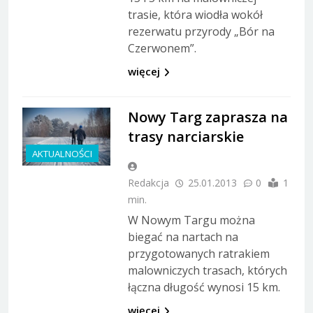
trasie, która wiodła wokół
rezerwatu przyrody „Bór na
Czerwonem”.
więcej
Nowy Targ zaprasza na
trasy narciarskie
AKTUALNOŚCI
Redakcja
25.01.2013
0
1
min.
W Nowym Targu można
biegać na nartach na
przygotowanych ratrakiem
malowniczych trasach, których
łączna długość wynosi 15 km.
więcej