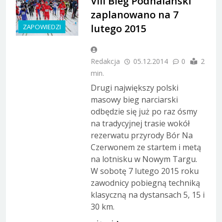
VIII Bieg Podhalański
zaplanowano na 7
lutego 2015
ZAPOWIEDZI
Redakcja
05.12.2014
0
2
min.
Drugi największy polski
masowy bieg narciarski
odbędzie się już po raz ósmy
na tradycyjnej trasie wokół
rezerwatu przyrody Bór Na
Czerwonem ze startem i metą
na lotnisku w Nowym Targu.
W sobotę 7 lutego 2015 roku
zawodnicy pobiegną techniką
klasyczną na dystansach 5, 15 i
30 km.