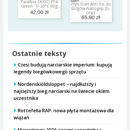
Parafina SKIGO FFA
Dodaj do koszyka
Płyn Start Anti-Ice do
Green -7/-20°C 60g
Dodaj do koszyka
ślizgów Nanogrip (G-
42,00 zł
Grip)
65,90 zł
Ostatnie teksty
Czesi budują narciarskie imperium: kupują
legendy biegówkowego sprzętu
Nordenskiöldsloppet – najdłuższy i
najcięższy bieg narciarski na świecie okiem
uczestnika
Rottefella RAP: nowa płyta montażowa dla
wiązań