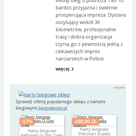
Młody bieg u podnóża Tatr to
bardzo przyjazna i świetnie
prosperująca impreza. Dystans
oscylujący wokół 30
kilometrów, profesjonalne
trasy i dobra organizacja
czynią go z pewnością jedną z
ciekawszych imprez
narciarskich w Polsce.
więcej
Sprawdź ofertę popularnego sklepu z nartami
biegowymi
biegowkowy.pl
.
-17%
-100,00 ZŁ
Narty biegowe
Narty biegowe
Dodaj do koszyka
Dodaj do koszyka
Peltonen Acadia
Peltonen G-Grip Tiger