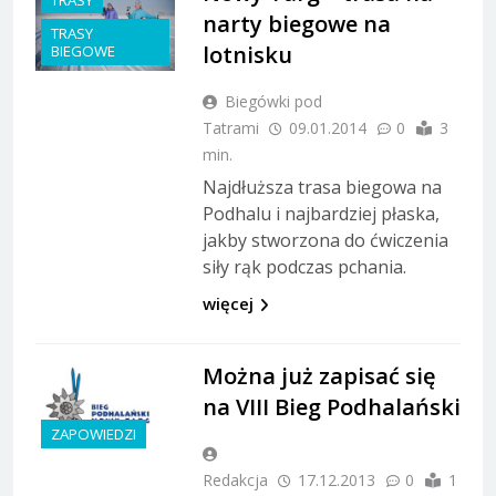
TRASY
narty biegowe na
TRASY
lotnisku
BIEGOWE
Biegówki pod
Tatrami
09.01.2014
0
3
min.
Najdłuższa trasa biegowa na
Podhalu i najbardziej płaska,
jakby stworzona do ćwiczenia
siły rąk podczas pchania.
więcej
Można już zapisać się
na VIII Bieg Podhalański
ZAPOWIEDZI
Redakcja
17.12.2013
0
1