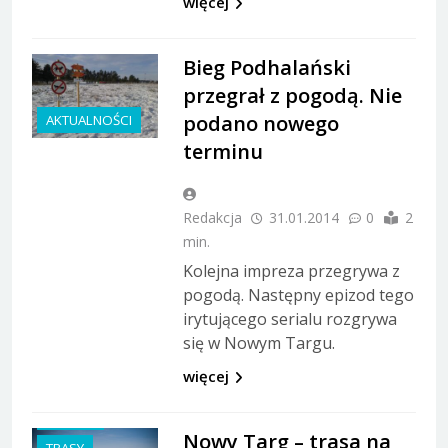
więcej
Bieg Podhalański
przegrał z pogodą. Nie
podano nowego
AKTUALNOŚCI
terminu
Redakcja
31.01.2014
0
2
min.
Kolejna impreza przegrywa z
pogodą. Następny epizod tego
irytującego serialu rozgrywa
się w Nowym Targu.
GDZIE NA
więcej
BIEGÓWKI?
MIEJSCA
Nowy Targ – trasa na