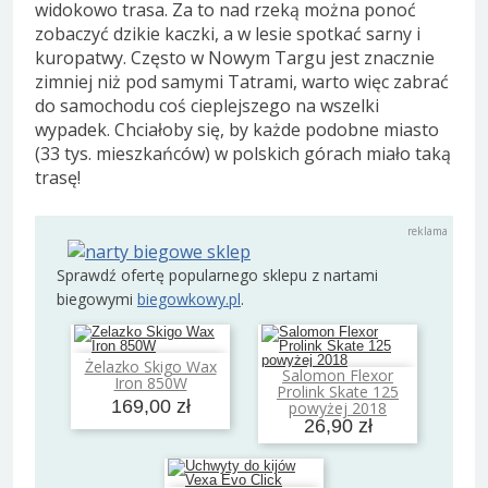
widokowo trasa. Za to nad rzeką można ponoć
zobaczyć dzikie kaczki, a w lesie spotkać sarny i
kuropatwy. Często w Nowym Targu jest znacznie
zimniej niż pod samymi Tatrami, warto więc zabrać
do samochodu coś cieplejszego na wszelki
wypadek. Chciałoby się, by każde podobne miasto
(33 tys. mieszkańców) w polskich górach miało taką
trasę!
Sprawdź ofertę popularnego sklepu z nartami
biegowymi
biegowkowy.pl
.
Żelazko Skigo Wax
Dodaj do koszyka
Salomon Flexor
Iron 850W
Dodaj do koszyka
Prolink Skate 125
169,00 zł
powyżej 2018
26,90 zł