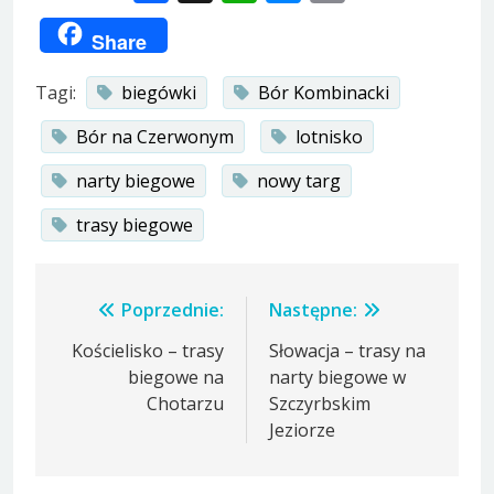
Link
Share
Tagi:
biegówki
Bór Kombinacki
Bór na Czerwonym
lotnisko
narty biegowe
nowy targ
trasy biegowe
Nawigacja
Poprzednie:
Następne:
wpisu
Kościelisko – trasy
Słowacja – trasy na
biegowe na
narty biegowe w
Chotarzu
Szczyrbskim
Jeziorze