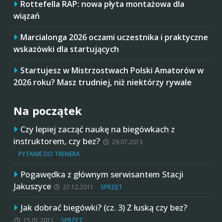
Rottefella RAP: nowa płyta montażowa dla
wiązań
Marcialonga 2026 oczami uczestnika i praktyczne
wskazówki dla startujących
Startujesz w Mistrzostwach Polski Amatorów w
2026 roku? Masz trudniej, niż niektórzy rywale
Na początek
Czy lepiej zacząć naukę na biegówkach z
instruktorem, czy bez?
29.07.2013
PYTANIE DO TRENERA
Pogawędka z głównym serwisantem Stacji
Jakuszyce
27.12.2011
SPRZĘT
Jak dobrać biegówki? (cz. 3) Z łuską czy bez?
15.01.2011
SPRZĘT