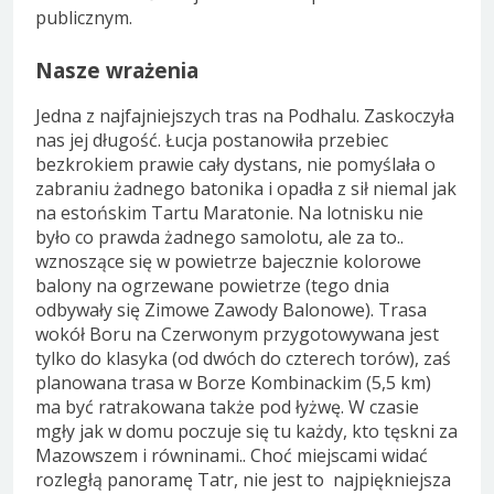
publicznym.
Nasze wrażenia
Jedna z najfajniejszych tras na Podhalu. Zaskoczyła
nas jej długość. Łucja postanowiła przebiec
bezkrokiem prawie cały dystans, nie pomyślała o
zabraniu żadnego batonika i opadła z sił niemal jak
na estońskim Tartu Maratonie. Na lotnisku nie
było co prawda żadnego samolotu, ale za to..
wznoszące się w powietrze bajecznie kolorowe
balony na ogrzewane powietrze (tego dnia
odbywały się Zimowe Zawody Balonowe). Trasa
wokół Boru na Czerwonym przygotowywana jest
tylko do klasyka (od dwóch do czterech torów), zaś
planowana trasa w Borze Kombinackim (5,5 km)
ma być ratrakowana także pod łyżwę. W czasie
mgły jak w domu poczuje się tu każdy, kto tęskni za
Mazowszem i równinami.. Choć miejscami widać
rozległą panoramę Tatr, nie jest to najpiękniejsza