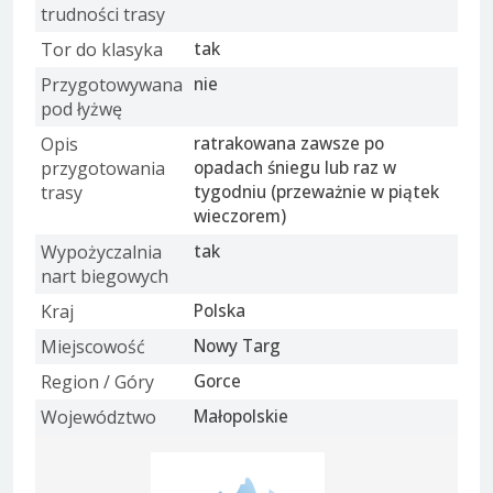
trudności trasy
Tor do klasyka
tak
Przygotowywana
nie
pod łyżwę
Opis
ratrakowana zawsze po
przygotowania
opadach śniegu lub raz w
trasy
tygodniu (przeważnie w piątek
wieczorem)
Wypożyczalnia
tak
nart biegowych
Kraj
Polska
Miejscowość
Nowy Targ
Region / Góry
Gorce
Województwo
Małopolskie