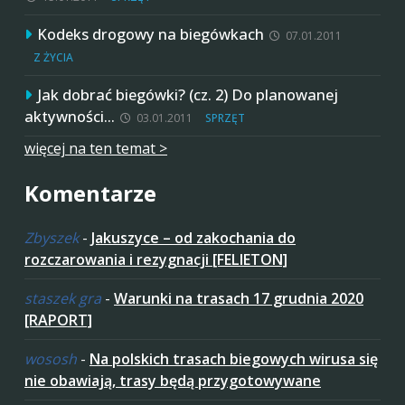
Kodeks drogowy na biegówkach
07.01.2011
Z ŻYCIA
Jak dobrać biegówki? (cz. 2) Do planowanej
aktywności…
03.01.2011
SPRZĘT
więcej na ten temat >
Komentarze
Zbyszek
-
Jakuszyce – od zakochania do
rozczarowania i rezygnacji [FELIETON]
staszek gra
-
Warunki na trasach 17 grudnia 2020
[RAPORT]
wososh
-
Na polskich trasach biegowych wirusa się
nie obawiają, trasy będą przygotowywane