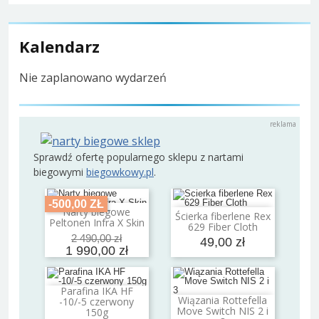
Kalendarz
Nie zaplanowano wydarzeń
Sprawdź ofertę popularnego sklepu z nartami
biegowymi
biegowkowy.pl
.
-500,00 ZŁ
Narty biegowe
Dodaj do koszyka
Ścierka fiberlene Rex
Dodaj do koszyka
Peltonen Infra X Skin
629 Fiber Cloth
2 490,00 zł
49,00 zł
1 990,00 zł
Parafina IKA HF
Dodaj do koszyka
Wiązania Rottefella
-10/-5 czerwony
Dodaj do koszyka
Move Switch NIS 2 i
150g