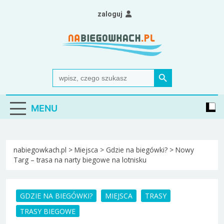
Skip
zaloguj
to
content
Nabiegowkach.pl
portal miłośników narciarstwa biegowego
Search Button
Search
for:
MENU
nabiegowkach.pl
>
Miejsca
>
Gdzie na biegówki?
>
Nowy
Targ – trasa na narty biegowe na lotnisku
GDZIE NA BIEGÓWKI?
MIEJSCA
TRASY
TRASY BIEGOWE