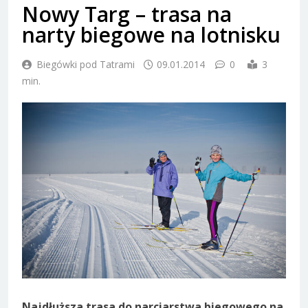
Nowy Targ – trasa na
narty biegowe na lotnisku
Biegówki pod Tatrami
09.01.2014
0
3
min.
Najdłuższa trasa do narciarstwa biegowego na